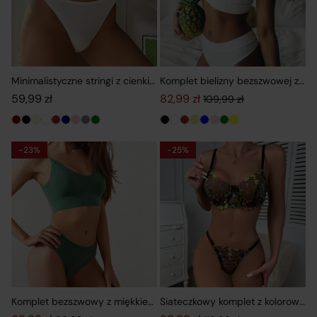
Minimalistyczne stringi z cienkimi paskami
Komplet bielizny bezszwowej z to
59,99
zł
82,99
zł
109,99
zł
Pierwotna cena wynosiła: 109,9
Aktualna cena wynosi: 82,99 zł
-23%
-25%
Komplet bezszwowy z miękkiego, elastycznego materiału
Siateczkowy komplet z kolorowym h