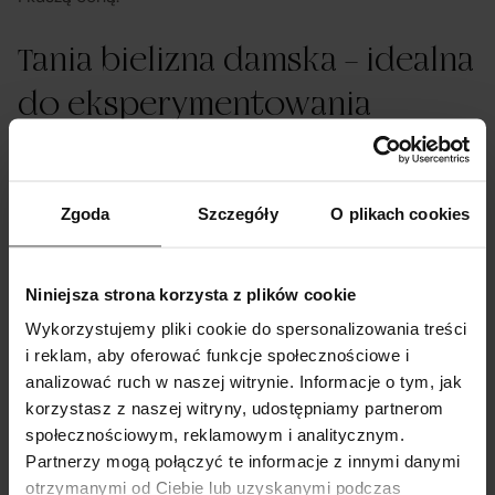
Tania bielizna damska – idealna
do eksperymentowania
Niska cena to największy sprzymierzeniec odwagi. Kiedy
tania bielizna damska jest w zasięgu ręki, możesz
Zgoda
Szczegóły
O plikach cookies
pozwolić sobie na testowanie krojów i kolorów, po które
wcześniej bałaś się sięgnąć. Zawsze nosiłaś czerń, ale
kusi Cię neonowy róż? A może chcesz sprawdzić, jak
Niniejsza strona korzysta z plików cookie
będziesz się czuła w odważnym body z paskami (straps),
Wykorzystujemy pliki cookie do spersonalizowania treści
ale nie chcesz inwestować dużych kwot w coś, co
i reklam, aby oferować funkcje społecznościowe i
analizować ruch w naszej witrynie. Informacje o tym, jak
założysz tylko od święta? Nasza budżetowa kolekcja to
korzystasz z naszej witryny, udostępniamy partnerom
idealne pole do eksperymentów. Możesz kupić kilka
społecznościowym, reklamowym i analitycznym.
różnych zestawów w cenie jednego markowego i bawić
Partnerzy mogą połączyć te informacje z innymi danymi
się swoim wizerunkiem w sypialni. To świetna opcja, by
otrzymanymi od Ciebie lub uzyskanymi podczas