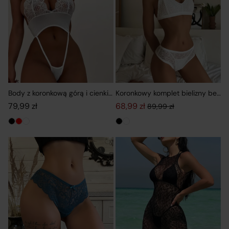
Body z koronkową górą i cienkimi paskami w talii
Koronkowy komplet bielizny bez fi
79,99
zł
68,99
zł
89,99
zł
Pierwotna cena wynosiła: 89,99
Aktualna cena wynosi: 68,99 zł