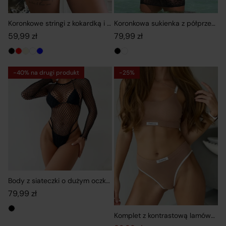
Koronkowe stringi z kokardką i ażurowym wzorem
Koronkowa sukienka z półprzezro
59,99
zł
79,99
zł
-40% na drugi produkt
-25%
Body z siateczki o dużym oczku i długim rękawem
79,99
zł
Komplet z kontrastową lamówką i