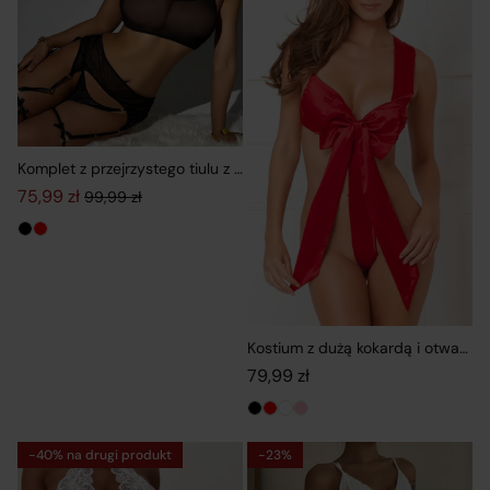
Komplet z przejrzystego tiulu z podwiązkami i kontrastowymi akcen
75,99
zł
99,99
zł
Pierwotna cena wynosiła: 99,99 zł.
Aktualna cena wynosi: 75,99 zł.
Kostium z dużą kokardą i otwartym
79,99
zł
-40% na drugi produkt
-23%