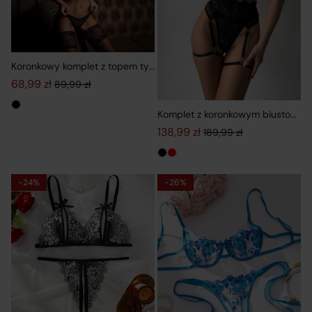
Koronkowy komplet z topem typu halter
68,99
zł
89,99
zł
Pierwotna cena wynosiła: 89,99 zł.
Aktualna cena wynosi: 68,99 zł.
Komplet z koronkowym biustonos
138,99
zł
189,99
zł
Pierwotna cena wynosiła: 189,9
Aktualna cena wynosi: 138,99 z
-24%
-26%