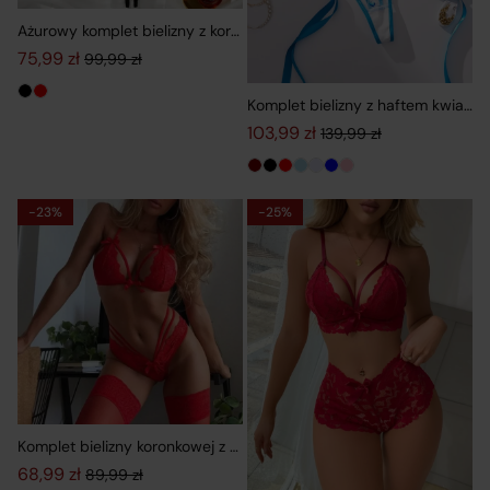
Ażurowy komplet bielizny z koronką i otwartymi miseczkami
75,99
zł
99,99
zł
Pierwotna cena wynosiła: 99,99 zł.
Aktualna cena wynosi: 75,99 zł.
Komplet bielizny z haftem kwiato
103,99
zł
139,99
zł
Pierwotna cena wynosiła: 139,9
Aktualna cena wynosi: 103,99 z
-23%
-25%
Komplet bielizny koronkowej z paskami i pasem do pończoch
68,99
zł
89,99
zł
Pierwotna cena wynosiła: 89,99 zł.
Aktualna cena wynosi: 68,99 zł.