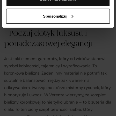
Spersonalizuj
Komplety bielizny koronkowej
– Poczuj dotyk luksusu i
ponadczasowej elegancji
Jest taki element garderoby, który od wieków stanowi
symbol kobiecości, tajemnicy i wyrafinowania. To
koronkowa bielizna. Żaden inny materiał nie potrafi tak
subtelnie balansować między zakrywaniem a
odkrywaniem, tworząc na skórze misterny rysunek, który
hipnotyzuje i uwodzi. W Verenza wierzymy, że komplet
bielizny koronkowej to nie tylko ubranie – to biżuteria dla
ciała. To ten cichy szept pewności siebie, który