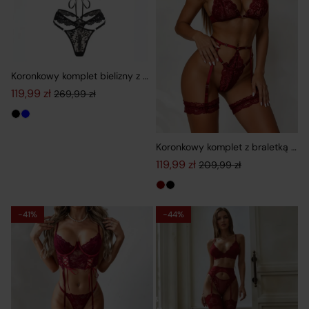
Koronkowy komplet bielizny z wiązaniem i stringami
119,99
zł
269,99
zł
Pierwotna cena wynosiła: 269,99 zł.
Aktualna cena wynosi: 119,99 zł.
Koronkowy komplet z braletką i p
119,99
zł
209,99
zł
Pierwotna cena wynosiła: 209,9
Aktualna cena wynosi: 119,99 zł
-41%
-44%