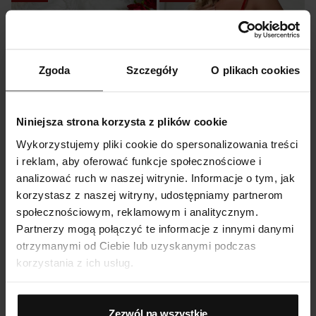
Zgoda
Szczegóły
O plikach cookies
Niniejsza strona korzysta z plików cookie
Wykorzystujemy pliki cookie do spersonalizowania treści
i reklam, aby oferować funkcje społecznościowe i
analizować ruch w naszej witrynie. Informacje o tym, jak
Komplet bielizny z gorsetem i pa
Komplet bielizny damskiej z kwiatowym haftem i siateczką
korzystasz z naszej witryny, udostępniamy partnerom
96,99
zł
129,99
zł
Pierwotna cena wynosiła: 129,9
Aktualna cena wynosi: 96,99 zł
110,99
zł
149,99
zł
społecznościowym, reklamowym i analitycznym.
Pierwotna cena wynosiła: 149,99 zł.
Aktualna cena wynosi: 110,99 zł.
Partnerzy mogą połączyć te informacje z innymi danymi
otrzymanymi od Ciebie lub uzyskanymi podczas
korzystania z ich usług.
1
2
…
6
Zezwól na wszystkie