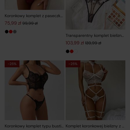
Koronkowy komplet z paseczkami
75,99
zł
99,99
zł
Pierwotna cena wynosiła: 99,99 zł.
Aktualna cena wynosi: 75,99 zł.
Transparentny komplet bielizny z 
103,99
zł
139,99
zł
Pierwotna cena wynosiła: 139,9
Aktualna cena wynosi: 103,99 z
-25%
-25%
Koronkowy komplet typu bustier z ozdobnymi paskami
Komplet koronkowej bielizny z pa