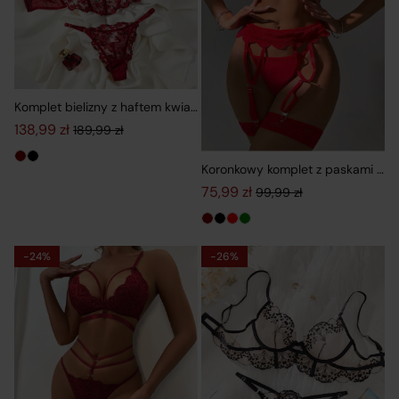
Komplet bielizny z haftem kwiatowym i transparentną siateczką
138,99
zł
189,99
zł
Pierwotna cena wynosiła: 189,99 zł.
Aktualna cena wynosi: 138,99 zł.
Koronkowy komplet z paskami i p
75,99
zł
99,99
zł
Pierwotna cena wynosiła: 99,99
Aktualna cena wynosi: 75,99 zł
-24%
-26%