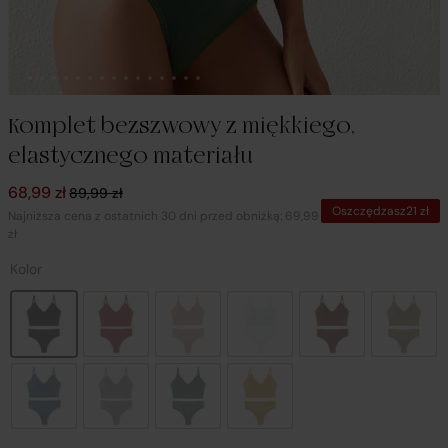
Komplet bezszwowy z miękkiego,
elastycznego materiału
Pierwotna cena wynosiła: 89,99 zł.
Aktualna cena wynosi: 68,99 zł.
68,99
zł
89,99
zł
Oszczędzasz
21
zł
Najniższa cena z ostatnich 30 dni przed obniżką: 69,99
zł
Kolor