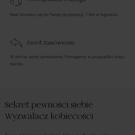
konsumenta;
Nasi doradcy są do Twojej dyspozycji. 7 dni w tygodniu.
w przypadku stwierdzenia niezgodności Towaru z
umową – organizuje wymianę na towar wolny od wad
lub zwrot środków Klientowi;
Zwrot Zamówienia
udostępnia, na życzenie Klienta, dokumentację
14 dni na zwrot zamówienia. Pomagamy w przypadku chęci
produktową i instrukcje użytkowania w języku polskim;
zwrotu.
rozpatruje reklamacje dotyczące działania samej
Platformy oraz świadczonych przez siebie usług
pośrednictwa;
Sekret pewności siebie
Wyzwalacz kobiecości
obsługuje odstąpienie od umowy pośrednictwa;
przekazuje informacje na temat odstąpienia od umowy