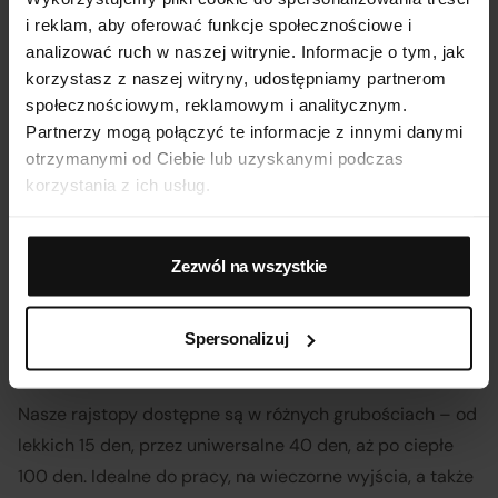
i reklam, aby oferować funkcje społecznościowe i
Profesjonalne kabaretki taneczne
Rajstopy z motywem panterki
analizować ruch w naszej witrynie. Informacje o tym, jak
99,99
zł
79,99
zł
korzystasz z naszej witryny, udostępniamy partnerom
społecznościowym, reklamowym i analitycznym.
Partnerzy mogą połączyć te informacje z innymi danymi
otrzymanymi od Ciebie lub uzyskanymi podczas
Rajstopy
to jeden z podstawowych elementów kobiecej
korzystania z ich usług.
garderoby, który łączy w sobie komfort, estetykę i
praktyczność. W Verenza.pl oferujemy szeroką gamę
rajstop – od cienkich, przez klasyczne i matowe, po
Zezwól na wszystkie
kryjące, wzorzyste i modelujące. Każdy model
zaprojektowany został z myślą o wygodzie i subtelnym
Spersonalizuj
uzupełnieniu codziennego lub eleganckiego stroju.
Nasze rajstopy dostępne są w różnych grubościach – od
lekkich 15 den, przez uniwersalne 40 den, aż po ciepłe
100 den. Idealne do pracy, na wieczorne wyjścia, a także