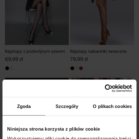
Rajstopy z podwójnym szwem
Rajstopy kabaretki taneczne
69,99
zł
79,99
zł
Zgoda
Szczegóły
O plikach cookies
Niniejsza strona korzysta z plików cookie
Wykorzystujemy pliki cookie do spersonalizowania treści