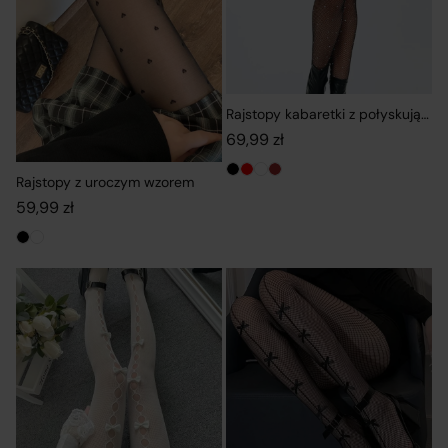
Rajstopy kabaretki z połyskującym
69,99
zł
Rajstopy z uroczym wzorem
59,99
zł