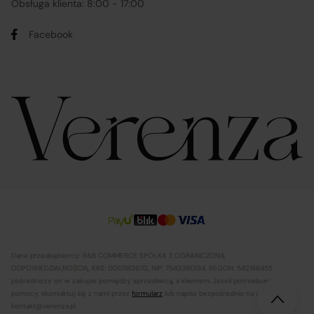
Obsługa klienta: 8:00 - 17:00
Facebook
Dane przedsiębiorcy: R&B COMMERCE SPÓŁKA Z OGRANICZONĄ
ODPOWIEDZIALNOŚCIĄ, KRS: 0001182670, NIP: 7543380134, REGON: 542188455
pośredniczy on w zakupie pomiędzy sprzedawcą, a klientem. Jeżeli potrzebujesz
pomocy, skontaktuj się z nami przez
formularz
lub napisz bezpośrednio na adres
kontakt@verenza.pl