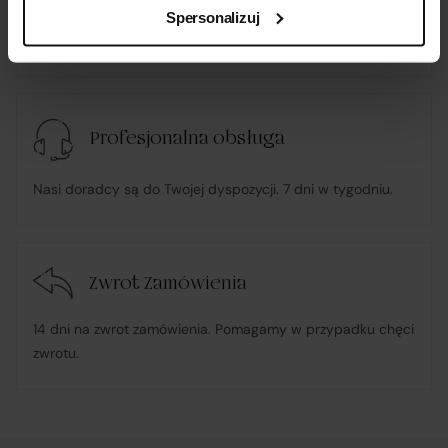
Tylko sprawdzone oraz szybkie metody płatności. 100%
Spersonalizuj
bezpieczeństwa.
Profesjonalna obsługa
Nasi doradcy są do Twojej dyspozycji. 7 dni w tygodniu.
Zwrot Zamówienia
14 dni na zwrot zamówienia. Pomagamy w przypadku chęci
zwrotu.