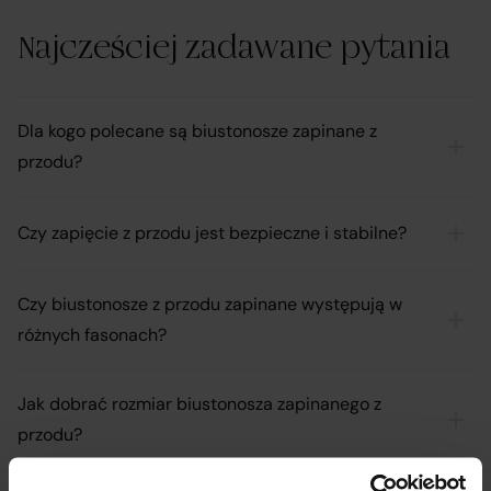
Najcześciej zadawane pytania
Dla kogo polecane są biustonosze zapinane z
przodu?
Czy zapięcie z przodu jest bezpieczne i stabilne?
Czy biustonosze z przodu zapinane występują w
różnych fasonach?
Jak dobrać rozmiar biustonosza zapinanego z
przodu?