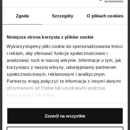
Czy biustonosz zapinany z przodu nadaje się do
noszenia codziennego?
Zgoda
Szczegóły
O plikach cookies
Jak pielęgnować biustonosz z zapięciem z przodu?
Niniejsza strona korzysta z plików cookie
Wykorzystujemy pliki cookie do spersonalizowania treści
i reklam, aby oferować funkcje społecznościowe i
analizować ruch w naszej witrynie. Informacje o tym, jak
korzystasz z naszej witryny, udostępniamy partnerom
Darmowa dostawa
społecznościowym, reklamowym i analitycznym.
Partnerzy mogą połączyć te informacje z innymi danymi
Nie przejmuj się drogimi dostawami. U nas wysyłka jest
otrzymanymi od Ciebie lub uzyskanymi podczas
zawsze darmowa!
korzystania z ich usług.
Zezwól na wszystkie
Bezpieczne płatności