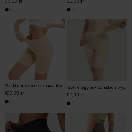
99,99
zł
89,99
zł
Majtki damskie o kroju szortów z szerokim pasem
Krótkie legginsy damskie z wysok
109,99
zł
119,99
zł