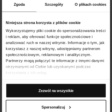
Zgoda
Szczegóły
O plikach cookies
wykończenia i często dodatkowe wzmocnienia w
strategicznych miejscach. W zależności od modelu,
spodenki mogą mieć wysoki stan, dłuższe nogawki lub
Niniejsza strona korzysta z plików cookie
specjalne panele modelujące – wszystko po to, by lepiej
Wykorzystujemy pliki cookie do spersonalizowania treści
dopasować się do indywidualnych potrzeb i sylwetki.
i reklam, aby oferować funkcje społecznościowe i
analizować ruch w naszej witrynie. Informacje o tym, jak
To doskonały wybór dla kobiet, które chcą czuć się
korzystasz z naszej witryny, udostępniamy partnerom
pewnie w dopasowanej odzieży, a jednocześnie nie
społecznościowym, reklamowym i analitycznym.
rezygnować z komfortu. Spodenki modelujące sprawdzą
Partnerzy mogą połączyć te informacje z innymi danymi
się podczas ważnych okazji, ale także na co dzień –
otrzymanymi od Ciebie lub uzyskanymi podczas
korzystania z ich usług.
niezależnie od wieku, figury czy stylu. W Verenza.pl
tworzymy ofertę, która wspiera kobiety w ich własnych
wyborach – z myślą o funkcjonalności i dyskrecji.
Zezwól na wszystkie
Najcześciej zadawane pytania
Spersonalizuj