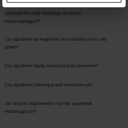
Jakie partie ciała modelują spodenki
wyszczuplające?
Czy spodenki są wygodne do noszenia przez cały
dzień?
Czy spodenki będą widoczne pod ubraniem?
Czy spodenki chronią przed otarciami ud?
Jak dobrać odpowiedni rozmiar spodenek
modelujących?