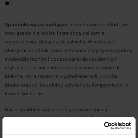
Spodenki wyszczuplające
to skuteczne i komfortowe
rozwiązanie dla kobiet, które chcą delikatnie
wymodelować dolną część sylwetki. W Verenza.pl
oferujemy spodenki zaprojektowane z myślą o wygodzie,
swobodzie ruchów i dopasowaniu do codziennych
stylizacji – od sukienek po dopasowane spodnie. To
bielizna, która zapewnia wygładzenie talii, brzucha,
bioder oraz ud, bez efektu ucisku i bez kompromisów w
kwestii komfortu.
Nasze spodenki wyszczuplające wykonane są z
elastycznych, oddychających materiałów, które dobrze
przylegają do ciała i pozostają niewidoczne pod
ubraniem. Posiadają płaskie szwy, bezszwowe