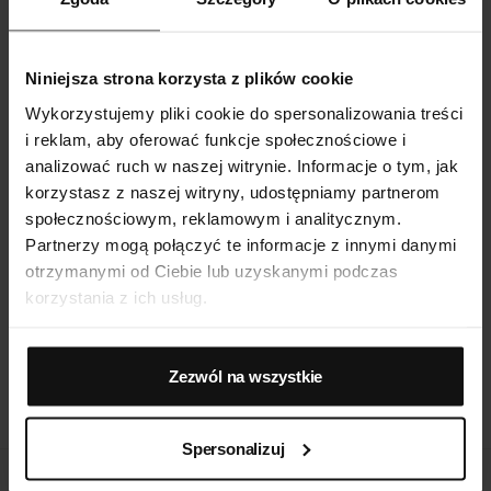
Niniejsza strona korzysta z plików cookie
Wykorzystujemy pliki cookie do spersonalizowania treści
i reklam, aby oferować funkcje społecznościowe i
analizować ruch w naszej witrynie. Informacje o tym, jak
korzystasz z naszej witryny, udostępniamy partnerom
społecznościowym, reklamowym i analitycznym.
Komplet bielizny damskiej z transparentną koszulką i stringami
Bezszwowe figi z elastycznego nyl
Partnerzy mogą połączyć te informacje z innymi danymi
89,99
zł
49,99
zł
otrzymanymi od Ciebie lub uzyskanymi podczas
korzystania z ich usług.
Zezwól na wszystkie
1
2
3
Spersonalizuj