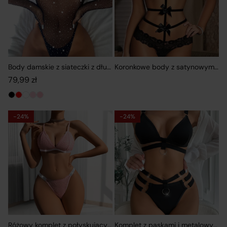
Body damskie z siateczki z długim rękawem i błyszczącymi akcent
Koronkowe body z satynowymi kok
79,99
zł
-24%
-24%
Różowy komplet z połyskującymi detalami i koronką
Komplet z paskami i metalowymi p