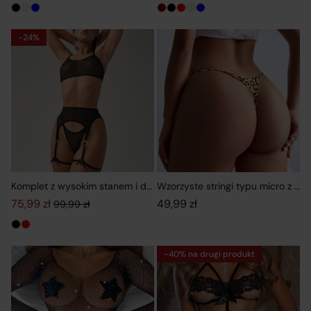
-24%
Komplet z wysokim stanem i delikatnymi kokardkami
Wzorzyste stringi typu micro z ci
75,99
zł
49,99
zł
99,99
zł
Pierwotna cena wynosiła: 99,99 zł.
Aktualna cena wynosi: 75,99 zł.
-40% na drugi produkt