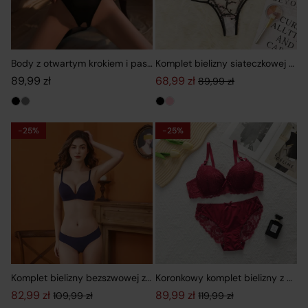
Body z otwartym krokiem i paskami na plecach
Komplet bielizny siateczkowej z 
89,99
zł
68,99
zł
89,99
zł
Pierwotna cena wynosiła: 89,99
Aktualna cena wynosi: 68,99 zł
-25%
-25%
Komplet bielizny bezszwowej z gładkim biustonoszem i figami
Koronkowy komplet bielizny z usz
82,99
zł
89,99
zł
109,99
zł
119,99
zł
Pierwotna cena wynosiła: 109,99 zł.
Aktualna cena wynosi: 82,99 zł.
Pierwotna cena wynosiła: 119,99
Aktualna cena wynosi: 89,99 zł