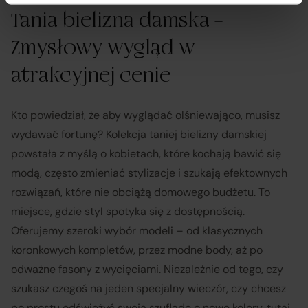
Tania bielizna damska –
Zmysłowy wygląd w
atrakcyjnej cenie
Kto powiedział, że aby wyglądać olśniewająco, musisz
wydawać fortunę? Kolekcja taniej bielizny damskiej
powstała z myślą o kobietach, które kochają bawić się
modą, często zmieniać stylizacje i szukają efektownych
rozwiązań, które nie obciążą domowego budżetu. To
miejsce, gdzie styl spotyka się z dostępnością.
Oferujemy szeroki wybór modeli – od klasycznych
koronkowych kompletów, przez modne body, aż po
odważne fasony z wycięciami. Niezależnie od tego, czy
szukasz czegoś na jeden specjalny wieczór, czy chcesz
po prostu odświeżyć swoją szufladę o nowe kolory, tutaj