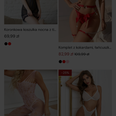
Koronkowa koszulka nocna z tiulowym dołem i stringami
69,99
zł
Komplet z kokardami, łańcuszkiem
82,99
zł
109,99
zł
Pierwotna cena wynosiła: 109,9
Aktualna cena wynosi: 82,99 zł
-25%