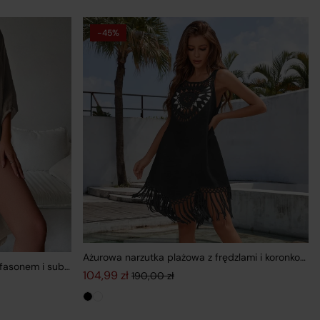
-45%
Ażurowa narzutka plażowa z frędzlami i koronkow
 fasonem i subtelnym rozcięciem
104,99
zł
190,00
zł
Pierwotna cena wynosiła: 190,00 zł.
Aktualna cena wynosi: 104,99 zł.
99 zł.
zł.