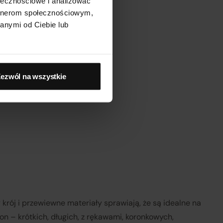
ołecznościowe i analizować
artnerom społecznościowym,
anymi od Ciebie lub
ezwól na wszystkie
y krój i przewiewne materiały sprawiają, że są idealne na
on – krótkich, długich, z rękawami, koronkowych,