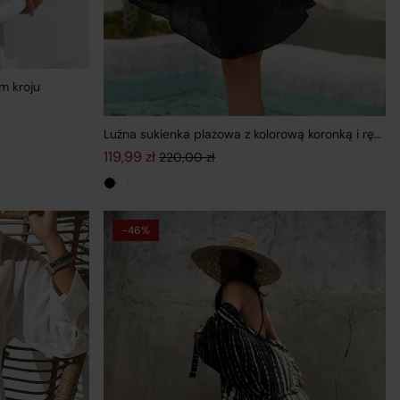
m kroju
9 zł.
ł.
Luźna sukienka plażowa z kolorową koronką i ręka
119,99
zł
220,00
zł
Pierwotna cena wynosiła: 220,00 zł.
Aktualna cena wynosi: 119,99 zł.
-46%