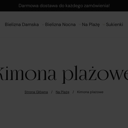
Darmowa dostawa do każdego zamówienia!
Bielizna Damska
Bielizna Nocna
Na Plażę
Sukienki
Kimona plażow
Strona Główna
/
Na Plażę
/
Kimona plażowe