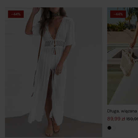
-44%
-44%
Długa, wiązana
89,99
zł
159,
Pierwotna cen
Aktualna cena