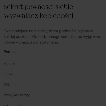
pośrednictwa;
Sekret pewności siebie
Wyzwalacz kobiecości
obsługuje odstąpienie od umowy pośrednictwa;
przekazuje informacje na temat odstąpienia od
Twoje miejsce na bieliznę, która podkreśla piękno w
każdej odsłonie. Od codziennego komfortu po wyjątkowe
umowy sprzedaży;
chwile - znajdź swój styl z nami.
koordynuje proces odstąpienia od umowy sprzedaży
Pomoc
– w tym przyjmuje oświadczenia Klientów, potwierdza
Kontakt
adres Sprzedawcy do zwrotu towaru oraz dokonuje
zwrotu ceny i kosztów dostawy.
O nas
FAQ
Sprzedawcy (Zewnętrzni przedsiębiorcy):
Wysyłka i zwroty
są odpowiedzialni za prawidłową realizację umów
sprzedaży, w tym za dostarczenie towarów zgodnych z