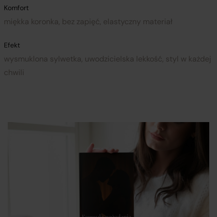
Komfort
miękka koronka, bez zapięć, elastyczny materiał
Efekt
wysmuklona sylwetka, uwodzicielska lekkość, styl w każdej
chwili