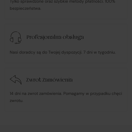
Tylko sprawdzone oraz szybkie metody płatności. 100%
bezpieczeństwa.
ponosi odpowiedzialność za zgodność Towaru z
umową
, w tym realizuje reklamacje i roszczenia
konsumenckie zgodnie z ustawą o prawach
Profesjonalna obsługa
konsumenta;
Nasi doradcy są do Twojej dyspozycji. 7 dni w tygodniu.
w przypadku stwierdzenia niezgodności Towaru z
umową – organizuje wymianę na towar wolny od wad
lub zwrot środków Klientowi;
Zwrot Zamówienia
udostępnia, na życzenie Klienta, dokumentację
14 dni na zwrot zamówienia. Pomagamy w przypadku chęci
produktową i instrukcje użytkowania w języku polskim;
zwrotu.
rozpatruje reklamacje dotyczące działania samej
Platformy oraz świadczonych przez siebie usług