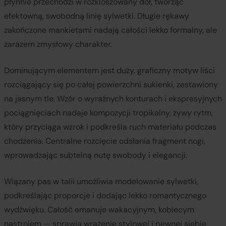
płynnie przechodzi w rozkloszowany dół, tworząc
efektowną, swobodną linię sylwetki. Długie rękawy
zakończone mankietami nadają całości lekko formalny, ale
zarazem zmysłowy charakter.
Dominującym elementem jest duży, graficzny motyw liści
rozciągający się po całej powierzchni sukienki, zestawiony
na jasnym tle. Wzór o wyraźnych konturach i ekspresyjnych
pociągnięciach nadaje kompozycji tropikalny, żywy rytm,
który przyciąga wzrok i podkreśla ruch materiału podczas
chodzenia. Centralne rozcięcie odsłania fragment nogi,
wprowadzając subtelną nutę swobody i elegancji.
Wiązany pas w talii umożliwia modelowanie sylwetki,
podkreślając proporcje i dodając lekko romantycznego
wydźwięku. Całość emanuje wakacyjnym, kobiecym
nastrojem — sprawia wrażenie stylowej i pewnej siebie