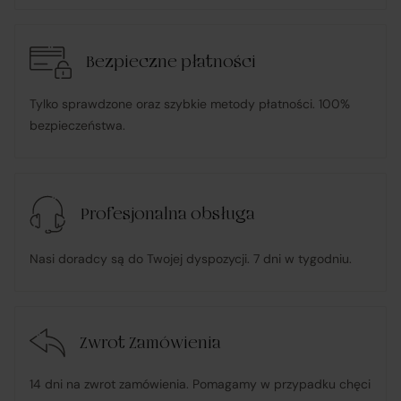
udzielonego pełnomocnictwa), składając zamówienie
u Sprzedawcy i dokonując płatności za towar;
Bezpieczne płatności
pośredniczy w obsłudze płatności związanych z
Tylko sprawdzone oraz szybkie metody płatności. 100%
transakcją;
bezpieczeństwa.
informuje Klienta o wysyłce zamówionego Towaru;
Profesjonalna obsługa
ponosi odpowiedzialność za zgodność Towaru z
umową
, w tym realizuje reklamacje i roszczenia
Nasi doradcy są do Twojej dyspozycji. 7 dni w tygodniu.
konsumenckie zgodnie z ustawą o prawach
konsumenta;
Zwrot Zamówienia
w przypadku stwierdzenia niezgodności Towaru z
umową – organizuje wymianę na towar wolny od wad
14 dni na zwrot zamówienia. Pomagamy w przypadku chęci
lub zwrot środków Klientowi;