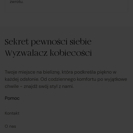
zwrotu.
udostępnia, na życzenie Klienta, dokumentację
produktową i instrukcje użytkowania w języku polskim;
Sekret pewności siebie
rozpatruje reklamacje dotyczące działania samej
Platformy oraz świadczonych przez siebie usług
Wyzwalacz kobiecości
pośrednictwa;
Twoje miejsce na bieliznę, która podkreśla piękno w
obsługuje odstąpienie od umowy pośrednictwa;
każdej odsłonie. Od codziennego komfortu po wyjątkowe
chwile - znajdź swój styl z nami.
przekazuje informacje na temat odstąpienia od
Pomoc
umowy sprzedaży;
Kontakt
koordynuje proces odstąpienia od umowy sprzedaży
O nas
– w tym przyjmuje oświadczenia Klientów, potwierdza