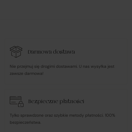
platformie Verenza.pl:
R&B Commerce spółka z ograniczoną
odpowiedzialnością
działa w imieniu i na rzecz Klienta (na podstawie
udzielonego pełnomocnictwa), składając zamówienie u
Darmowa dostawa
Sprzedawcy i dokonując płatności za towar;
Nie przejmuj się drogimi dostawami. U nas wysyłka jest
zawsze darmowa!
pośredniczy w obsłudze płatności związanych z
transakcją;
Bezpieczne płatności
informuje Klienta o wysyłce zamówionego Towaru;
Tylko sprawdzone oraz szybkie metody płatności. 100%
ponosi odpowiedzialność za zgodność Towaru z
bezpieczeństwa.
umową
, w tym realizuje reklamacje i roszczenia