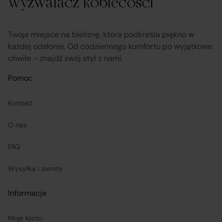
Wyzwalacz kobiecości
przekazuje informacje na temat odstąpienia od umowy
sprzedaży;
Twoje miejsce na bieliznę, która podkreśla piękno w
każdej odsłonie. Od codziennego komfortu po wyjątkowe
chwile - znajdź swój styl z nami.
koordynuje proces odstąpienia od umowy sprzedaży
–
w tym przyjmuje oświadczenia Klientów, potwierdza
Pomoc
adres Sprzedawcy do zwrotu towaru oraz dokonuje
zwrotu ceny i kosztów dostawy.
Kontakt
O nas
Sprzedawcy (Zewnętrzni przedsiębiorcy):
FAQ
są odpowiedzialni za prawidłową realizację umów
Wysyłka i zwroty
sprzedaży, w tym za dostarczenie towarów zgodnych z
opisem i właściwościami przedstawionymi na
Informacje
Platformie;
Moje konto