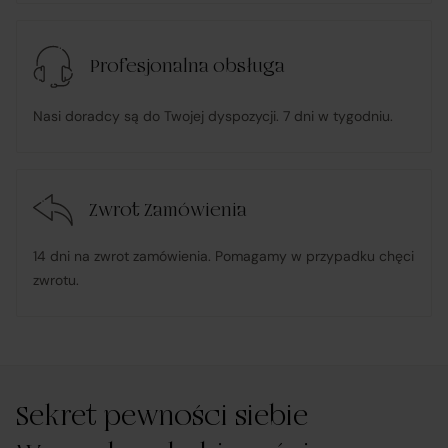
konsumenckie zgodnie z ustawą o prawach
konsumenta;
Profesjonalna obsługa
w przypadku stwierdzenia niezgodności Towaru z
Nasi doradcy są do Twojej dyspozycji. 7 dni w tygodniu.
umową – organizuje wymianę na towar wolny od wad
lub zwrot środków Klientowi;
Zwrot Zamówienia
udostępnia, na życzenie Klienta, dokumentację
produktową i instrukcje użytkowania w języku polskim;
14 dni na zwrot zamówienia. Pomagamy w przypadku chęci
zwrotu.
rozpatruje reklamacje dotyczące działania samej
Platformy oraz świadczonych przez siebie usług
pośrednictwa;
Sekret pewności siebie
obsługuje odstąpienie od umowy pośrednictwa;