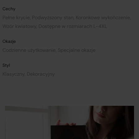
Cechy
Pełne krycie, Podwyższony stan, Koronkowe wykończenie,
Wzór kwiatowy, Dostępne w rozmiarach L-4XL
Okazje
Codzienne użytkowanie, Specjalne okazje
Styl
Klasyczny, Dekoracyjny