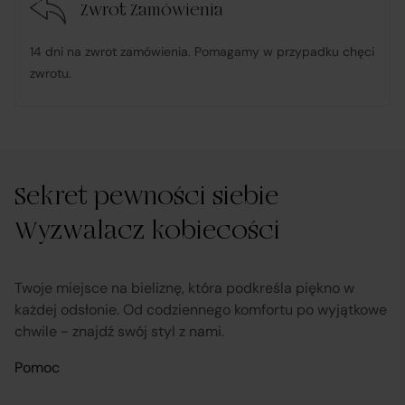
Zwrot Zamówienia
udostępnia, na życzenie Klienta, dokumentację
produktową i instrukcje użytkowania w języku polskim;
14 dni na zwrot zamówienia. Pomagamy w przypadku chęci
zwrotu.
rozpatruje reklamacje dotyczące działania samej
Platformy oraz świadczonych przez siebie usług
pośrednictwa;
Sekret pewności siebie
obsługuje odstąpienie od umowy pośrednictwa;
Wyzwalacz kobiecości
przekazuje informacje na temat odstąpienia od umowy
sprzedaży;
Twoje miejsce na bieliznę, która podkreśla piękno w
każdej odsłonie. Od codziennego komfortu po wyjątkowe
chwile - znajdź swój styl z nami.
koordynuje proces odstąpienia od umowy sprzedaży
–
w tym przyjmuje oświadczenia Klientów, potwierdza
Pomoc
adres Sprzedawcy do zwrotu towaru oraz dokonuje