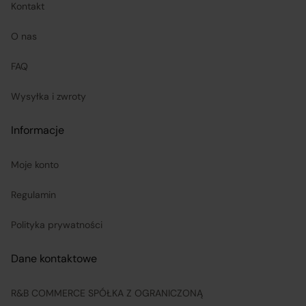
zwrotu ceny i kosztów dostawy.
Kontakt
O nas
Sprzedawcy (Zewnętrzni przedsiębiorcy):
FAQ
są odpowiedzialni za prawidłową realizację umów
Wysyłka i zwroty
sprzedaży, w tym za dostarczenie towarów zgodnych z
opisem i właściwościami przedstawionymi na
Informacje
Platformie;
Moje konto
ponoszą odpowiedzialność za wykonanie umowy
Regulamin
zgodnie z jej treścią;
Polityka prywatności
odpowiadają za realizację praw klientów wynikających
Dane kontaktowe
z zawartej umowy sprzedaży, przy czym obowiązki
związane z realizacją uprawnień konsumentów w
R&B COMMERCE SPÓŁKA Z OGRANICZONĄ
zakresie reklamacji i odstąpienia od umowy wykonuje