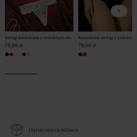
Do wszystkich umów zawieranych za pośrednictwem
platformy Verenza.pl pomiędzy Sprzedawcami a
konsumentami stosuje się przepisy prawa
Stringi koronkowe z ozdobnym detalem
konsumenckiego.
79,99
zł
79,99
zł
Podział obowiązków w ramach realizacji
umowy zawartej przez Klienta na
platformie Verenza.pl:
R&B Commerce spółka z ograniczoną
odpowiedzialnością
działa w imieniu i na rzecz Klienta (na podstawie
udzielonego pełnomocnictwa), składając zamówienie u
Darmowa dostawa