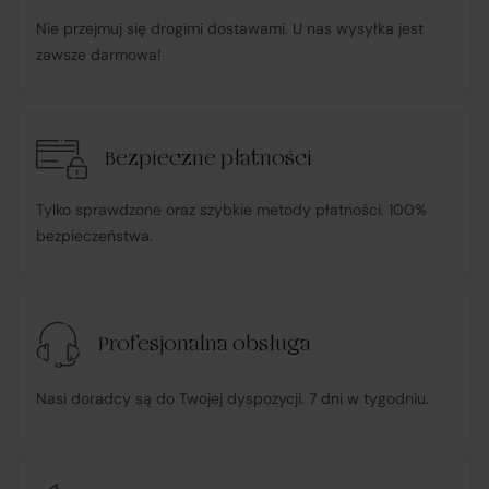
Sprzedawcy i dokonując płatności za towar;
Nie przejmuj się drogimi dostawami. U nas wysyłka jest
zawsze darmowa!
pośredniczy w obsłudze płatności związanych z
transakcją;
Bezpieczne płatności
informuje Klienta o wysyłce zamówionego Towaru;
Tylko sprawdzone oraz szybkie metody płatności. 100%
ponosi odpowiedzialność za zgodność Towaru z
bezpieczeństwa.
umową
, w tym realizuje reklamacje i roszczenia
konsumenckie zgodnie z ustawą o prawach
konsumenta;
Profesjonalna obsługa
w przypadku stwierdzenia niezgodności Towaru z
Nasi doradcy są do Twojej dyspozycji. 7 dni w tygodniu.
umową – organizuje wymianę na towar wolny od wad
lub zwrot środków Klientowi;