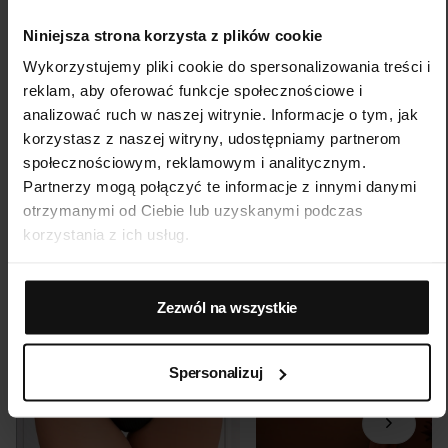
0001182670, posiadająca NIP: 7543380134 oraz REGON:
Najczęstsze błędy w sypialni, których nawet nie
542188455, jako podmiot prowadzący internetową
Niniejsza strona korzysta z plików cookie
jesteś świadomy/a – i jak je naprawić
platformę handlową
Verenza.pl
w rozumieniu art. 2 pkt 8
Wykorzystujemy pliki cookie do spersonalizowania treści i
Jak przełamać rutynę i sprawić, że partner/ka
ustawy o prawach konsumenta, niniejszym informuje, iż:
reklam, aby oferować funkcje społecznościowe i
znów będzie na Ciebie patrzeć z pożądaniem
analizować ruch w naszej witrynie. Informacje o tym, jak
Platforma Verenza.pl stanowi internetową platformę
korzystasz z naszej witryny, udostępniamy partnerom
społecznościowym, reklamowym i analitycznym.
handlową, której operatorem i usługodawcą w
Partnerzy mogą połączyć te informacje z innymi danymi
rozumieniu przepisów ustawy o świadczeniu usług
Podobne produkty
otrzymanymi od Ciebie lub uzyskanymi podczas
drogą elektroniczną jest spółka R&B Commerce spółka
korzystania z ich usług.
z ograniczoną odpowiedzialnością, działająca w
charakterze pośrednika umożliwiającego
konsumentom zawieranie umów sprzedaży na
Zezwól na wszystkie
odległość z osobami trzecimi, tj. zewnętrznymi
przedsiębiorcami, niezależnymi od R&B Commerce
Spersonalizuj
spółka z ograniczoną odpowiedzialnością, dalej jako
„Sprzedawcy”.