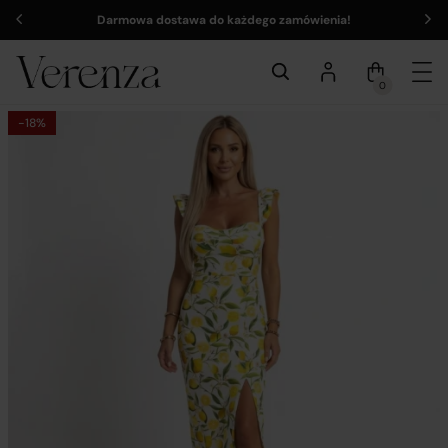
Darmowa dostawa do każdego zamówienia!
0
-18%