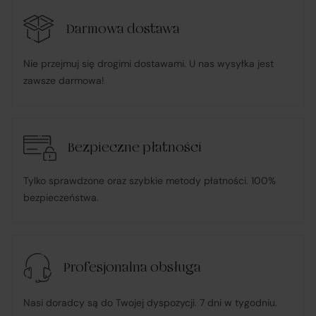
Darmowa dostawa
R&B Commerce spółka z ograniczoną
odpowiedzialnością
Nie przejmuj się drogimi dostawami. U nas wysyłka jest
zawsze darmowa!
działa w imieniu i na rzecz Klienta (na podstawie
udzielonego pełnomocnictwa), składając zamówienie u
Sprzedawcy i dokonując płatności za towar;
Bezpieczne płatności
pośredniczy w obsłudze płatności związanych z
Tylko sprawdzone oraz szybkie metody płatności. 100%
transakcją;
bezpieczeństwa.
informuje Klienta o wysyłce zamówionego Towaru;
Profesjonalna obsługa
ponosi odpowiedzialność za zgodność Towaru z
umową
, w tym realizuje reklamacje i roszczenia
Nasi doradcy są do Twojej dyspozycji. 7 dni w tygodniu.
konsumenckie zgodnie z ustawą o prawach