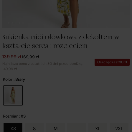
Sukienka midi ołówkowa z dekoltem w
kształcie serca i rozcięciem
Pierwotna cena wynosiła: 169,99 zł.
Aktualna cena wynosi: 139,99 zł.
139,99
zł
169,99
zł
Oszczędzasz
30
zł
Najniższa cena z ostatnich 30 dni przed obniżką:
149,99 zł
Kolor
: Biały
Rozmiar
: XS
XS
S
M
L
XL
2XL