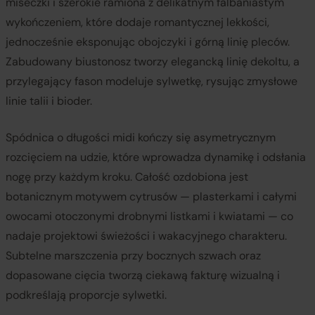
miseczki i szerokie ramiona z delikatnym falbaniastym
wykończeniem, które dodaje romantycznej lekkości,
jednocześnie eksponując obojczyki i górną linię pleców.
Zabudowany biustonosz tworzy elegancką linię dekoltu, a
przylegający fason modeluje sylwetkę, rysując zmysłowe
linie talii i bioder.
Spódnica o długości midi kończy się asymetrycznym
rozcięciem na udzie, które wprowadza dynamikę i odsłania
nogę przy każdym kroku. Całość ozdobiona jest
botanicznym motywem cytrusów — plasterkami i całymi
owocami otoczonymi drobnymi listkami i kwiatami — co
nadaje projektowi świeżości i wakacyjnego charakteru.
Subtelne marszczenia przy bocznych szwach oraz
dopasowane cięcia tworzą ciekawą fakturę wizualną i
podkreślają proporcje sylwetki.