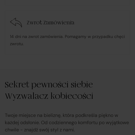
konsumenta;
Zwrot Zamówienia
w przypadku stwierdzenia niezgodności Towaru z
umową – organizuje wymianę na towar wolny od wad
14 dni na zwrot zamówienia. Pomagamy w przypadku chęci
lub zwrot środków Klientowi;
zwrotu.
udostępnia, na życzenie Klienta, dokumentację
produktową i instrukcje użytkowania w języku polskim;
Sekret pewności siebie
rozpatruje reklamacje dotyczące działania samej
Platformy oraz świadczonych przez siebie usług
Wyzwalacz kobiecości
pośrednictwa;
Twoje miejsce na bieliznę, która podkreśla piękno w
obsługuje odstąpienie od umowy pośrednictwa;
każdej odsłonie. Od codziennego komfortu po wyjątkowe
chwile - znajdź swój styl z nami.