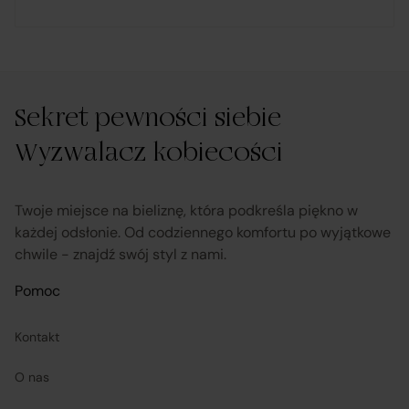
rozpatruje reklamacje dotyczące działania samej
Platformy oraz świadczonych przez siebie usług
pośrednictwa;
Sekret pewności siebie
obsługuje odstąpienie od umowy pośrednictwa;
Wyzwalacz kobiecości
przekazuje informacje na temat odstąpienia od
umowy sprzedaży;
Twoje miejsce na bieliznę, która podkreśla piękno w
każdej odsłonie. Od codziennego komfortu po wyjątkowe
chwile - znajdź swój styl z nami.
koordynuje proces odstąpienia od umowy sprzedaży
– w tym przyjmuje oświadczenia Klientów, potwierdza
Pomoc
adres Sprzedawcy do zwrotu towaru oraz dokonuje
zwrotu ceny i kosztów dostawy.
Kontakt
O nas
Sprzedawcy (Zewnętrzni przedsiębiorcy):