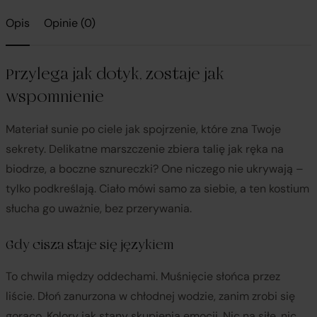
Opis
Opinie (0)
Przylega jak dotyk, zostaje jak
wspomnienie
Materiał sunie po ciele jak spojrzenie, które zna Twoje
sekrety. Delikatne marszczenie zbiera talię jak ręka na
biodrze, a boczne sznureczki? One niczego nie ukrywają –
tylko podkreślają. Ciało mówi samo za siebie, a ten kostium
słucha go uważnie, bez przerywania.
Gdy cisza staje się językiem
To chwila między oddechami. Muśnięcie słońca przez
liście. Dłoń zanurzona w chłodnej wodzie, zanim zrobi się
gorąco. Kolory jak stany skupienia emocji. Nic na siłę, nic