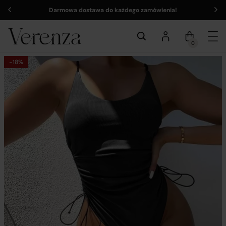
Darmowa dostawa do każdego zamówienia!
0
-18%