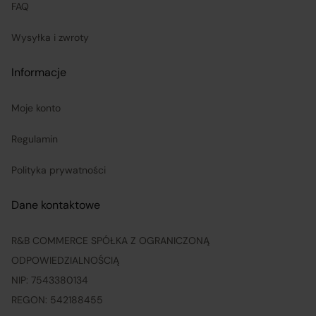
FAQ
są odpowiedzialni za prawidłową realizację umów
Wysyłka i zwroty
sprzedaży, w tym za dostarczenie towarów zgodnych z
opisem i właściwościami przedstawionymi na
Informacje
Platformie;
Moje konto
ponoszą odpowiedzialność za wykonanie umowy
Regulamin
zgodnie z jej treścią;
Polityka prywatności
odpowiadają za realizację praw klientów wynikających
Dane kontaktowe
z zawartej umowy sprzedaży, przy czym obowiązki
związane z realizacją uprawnień konsumentów w
R&B COMMERCE SPÓŁKA Z OGRANICZONĄ
zakresie reklamacji i odstąpienia od umowy wykonuje
ODPOWIEDZIALNOŚCIĄ
w ich imieniu Operator Platformy.
NIP: 7543380134
REGON: 542188455
Opisany podział ról i obowiązków znajduje