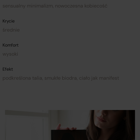
sensualny minimalizm, nowoczesna kobiecość
Krycie
średnie
Komfort
wysoki
Efekt
podkreślona talia, smukłe biodra, ciało jak manifest