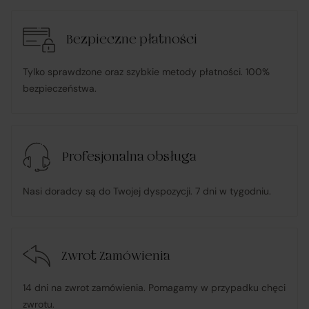
transakcją;
Bezpieczne płatności
informuje Klienta o wysyłce zamówionego Towaru;
Tylko sprawdzone oraz szybkie metody płatności. 100%
ponosi odpowiedzialność za zgodność Towaru z
bezpieczeństwa.
umową
, w tym realizuje reklamacje i roszczenia
konsumenckie zgodnie z ustawą o prawach
konsumenta;
Profesjonalna obsługa
w przypadku stwierdzenia niezgodności Towaru z
Nasi doradcy są do Twojej dyspozycji. 7 dni w tygodniu.
umową – organizuje wymianę na towar wolny od wad
lub zwrot środków Klientowi;
Zwrot Zamówienia
udostępnia, na życzenie Klienta, dokumentację
produktową i instrukcje użytkowania w języku polskim;
14 dni na zwrot zamówienia. Pomagamy w przypadku chęci
zwrotu.