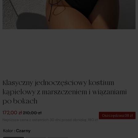
Klasyczny jednoczęściowy kostium
kąpielowy z marszczeniem i wiązaniami
po bokach
Pierwotna cena wynosiła: 210,00 zł.
Aktualna cena wynosi: 172,00 zł.
172,00
zł
210,00
zł
Oszczędzasz
38
zł
Najniższa cena z ostatnich 30 dni przed obniżką: 190 zł
Kolor
: Czarny