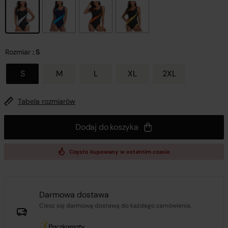
Rozmiar
: S
S
M
L
XL
2XL
Tabela rozmiarów
Dodaj do koszyka
Często kupowany w ostatnim czasie
Darmowa dostawa
Ciesz się darmową dostawą do każdego zamówienia.