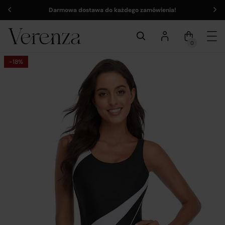
Darmowa dostawa do każdego zamówienia!
0
-18%