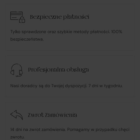
Bezpieczne płatności
informuje Klienta o wysyłce zamówionego Towaru;
Tylko sprawdzone oraz szybkie metody płatności. 100%
ponosi odpowiedzialność za zgodność Towaru z
bezpieczeństwa.
umową
, w tym realizuje reklamacje i roszczenia
konsumenckie zgodnie z ustawą o prawach
konsumenta;
Profesjonalna obsługa
w przypadku stwierdzenia niezgodności Towaru z
Nasi doradcy są do Twojej dyspozycji. 7 dni w tygodniu.
umową – organizuje wymianę na towar wolny od wad
lub zwrot środków Klientowi;
Zwrot Zamówienia
udostępnia, na życzenie Klienta, dokumentację
produktową i instrukcje użytkowania w języku polskim;
14 dni na zwrot zamówienia. Pomagamy w przypadku chęci
zwrotu.