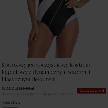
Sportowy jednoczęściowy kostium
kąpielowy z dynamicznym wzorem i
klasycznym dekoltem
Pierwotna cena wynosiła: 220,00 zł.
Aktualna cena wynosi: 180,00 zł.
180,00
zł
220,00
zł
Oszczędzasz
40
zł
Najniższa cena z ostatnich 30 dni przed obniżką: 200 zł
Kolor
: Biały