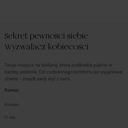
rozpatruje reklamacje dotyczące działania samej
Platformy oraz świadczonych przez siebie usług
pośrednictwa;
Sekret pewności siebie
obsługuje odstąpienie od umowy pośrednictwa;
Wyzwalacz kobiecości
przekazuje informacje na temat odstąpienia od
umowy sprzedaży;
Twoje miejsce na bieliznę, która podkreśla piękno w
każdej odsłonie. Od codziennego komfortu po wyjątkowe
chwile - znajdź swój styl z nami.
koordynuje proces odstąpienia od umowy sprzedaży
– w tym przyjmuje oświadczenia Klientów, potwierdza
Pomoc
adres Sprzedawcy do zwrotu towaru oraz dokonuje
Kontakt
zwrotu ceny i kosztów dostawy.
O nas
Sprzedawcy (Zewnętrzni przedsiębiorcy):