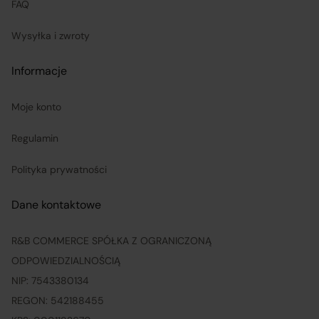
FAQ
są odpowiedzialni za prawidłową realizację umów
Wysyłka i zwroty
sprzedaży, w tym za dostarczenie towarów zgodnych z
opisem i właściwościami przedstawionymi na
Informacje
Platformie;
Moje konto
ponoszą odpowiedzialność za wykonanie umowy
Regulamin
zgodnie z jej treścią;
Polityka prywatności
odpowiadają za realizację praw klientów wynikających
Dane kontaktowe
z zawartej umowy sprzedaży, przy czym obowiązki
związane z realizacją uprawnień konsumentów w
R&B COMMERCE SPÓŁKA Z OGRANICZONĄ
zakresie reklamacji i odstąpienia od umowy wykonuje
ODPOWIEDZIALNOŚCIĄ
w ich imieniu Operator Platformy.
NIP: 7543380134
REGON: 542188455
Opisany podział ról i obowiązków znajduje