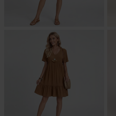
1 
Kr
po
po
w 
ni