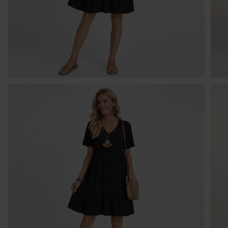
I
W 
30
pó
tr
cz
sp
O