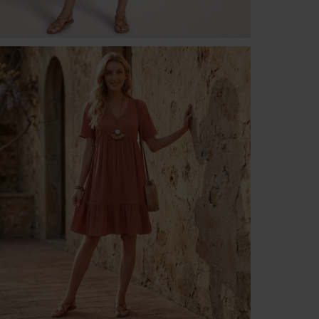
Platforma Verenza.pl prowadzona jest przez R&B Commerce
spółka z ograniczoną odpowiedzialnością jako dostawcę
platformy.
Umowy zawierane są pomiędzy konsumentami a zewnętrzny
przedsiębiorcami (Sprzedawcami), którzy prezentują swoje
oferty handlowe za pośrednictwem platformy. Operator
Platformy – R&B Commerce spółka z ograniczoną
odpowiedzialnością. – nie jest stroną umowy sprzedaży
zawieranej z Klientem (konsumentem).
Sprzedawcami są niezależni przedsiębiorcy współpracujący z
operatorem Platformy i korzystający z niej w celu oferowania
swoich produktów.