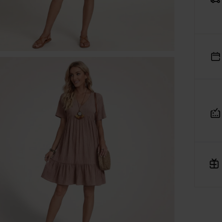
MAJA 30A, 45-355 wpisana do Rejestru Przedsiębiorców
ajowego Rejestru Sądowego pod numerem KRS: 0001182670,
siadająca NIP: 7543380134 oraz REGON: 542188455, jako
dmiot prowadzący internetową platformę handlową
Verenza
rozumieniu art. 2 pkt 8 ustawy o prawach konsumenta,
niejszym informuje, iż:
Platforma Verenza.pl stanowi internetową platformę handlow
której operatorem i usługodawcą w rozumieniu przepisów
ustawy o świadczeniu usług drogą elektroniczną jest spółka
R&B Commerce spółka z ograniczoną odpowiedzialnością,
działająca w charakterze pośrednika umożliwiającego
konsumentom zawieranie umów sprzedaży na odległość z
osobami trzecimi, tj. zewnętrznymi przedsiębiorcami,
niezależnymi od R&B Commerce spółka z ograniczoną
odpowiedzialnością, dalej jako „Sprzedawcy”.