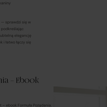
tkaniny
rozpatruje reklamacje dotyczące działania samej Platformy o
świadczonych przez siebie usług pośrednictwa;
u — sprawdzi się w
obsługuje odstąpienie od umowy pośrednictwa;
, podkreślając
subtelną elegancję
przekazuje informacje na temat odstąpienia od umowy
k i łatwo łączy się
sprzedaży;
koordynuje proces odstąpienia od umowy sprzedaży
– w tym
przyjmuje oświadczenia Klientów, potwierdza adres Sprzeda
do zwrotu towaru oraz dokonuje zwrotu ceny i kosztów dostaw
ia – Ebook
rzedawcy (Zewnętrzni przedsiębiorcy):
są odpowiedzialni za prawidłową realizację umów sprzedaży,
nt – ebook Formuła Pożądania.
tym za dostarczenie towarów zgodnych z opisem i