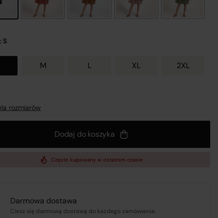
: S
M
L
XL
2XL
nij
la rozmiarów
a
Dodaj do koszyka
 z
Często kupowany w ostatnim czasie
Darmowa dostawa
UL.
Ciesz się darmową dostawą do każdego zamówienia.