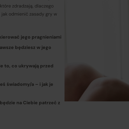
 które zdradzają, dlaczego
właściwościami przedstawionymi na Platformie;
 i jak odmienić zasady gry w
ponoszą odpowiedzialność za wykonanie umowy zgodnie z jej
treścią;
 kierować jego pragnieniami
 zawsze będziesz w jego
odpowiadają za realizację praw klientów wynikających z
zawartej umowy sprzedaży, przy czym obowiązki związane z
le to, co ukrywają przed
realizacją uprawnień konsumentów w zakresie reklamacji i
odstąpienia od umowy wykonuje w ich imieniu Operator
Platformy.
eś świadomy/a – i jak je
isany podział ról i obowiązków znajduje odzwierciedlenie w
będzie na Ciebie patrzeć z
gulaminie Platformy Verenza.pl, dostępnym pod adresem
gulamin