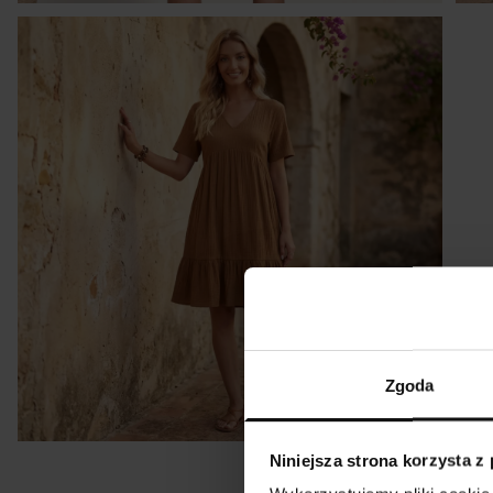
P
r
Tabela rozm
K
R&
Zgoda
Rozmiar
Niniejsza strona korzysta z
S