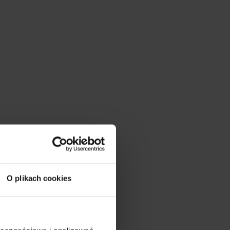
my
się
h
ez
Zamknij
l:
O plikach cookies
Rękaw
Długość
21.5 cm
92 cm