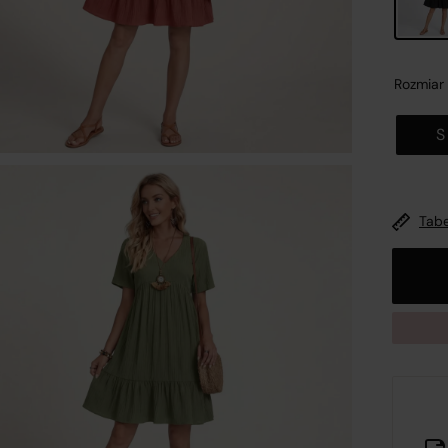
Rozmiar
S
nformacje o platformie handlowej
Zamk
Tabe
wykonaniu obowiązków wynikających z
art. 12a ustawy z dni
 maja 2014 r. o prawach konsumenta (Dz.U. 2014 poz. 827,
źn. zm.)
oraz mając na uwadze konieczność zachowania
ansparentności względem konsumentów dokonujących
ynności cywilnoprawnych w postaci zawierania umów
rzedaży na odległość, spółka
R&B COMMERCE SPÓŁKA Z
GRANICZONĄ ODPOWIEDZIALNOŚCIĄ
z siedzibą w
Opolu
, 