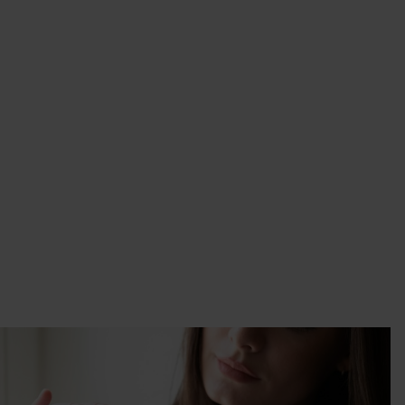
raz
wcy
y.
 w