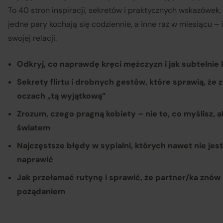
To 40 stron inspiracji, sekretów i praktycznych wskazówek,
jedne pary kochają się codziennie, a inne raz w miesiącu –
swojej relacji.
Odkryj, co naprawdę kręci mężczyzn i jak subtelnie
Sekrety flirtu i drobnych gestów, które sprawią, że
oczach „tą wyjątkową”
Zrozum, czego pragną kobiety – nie to, co myślisz, a
światem
Najczęstsze błędy w sypialni, których nawet nie jest
naprawić
Op
Jak przełamać rutynę i sprawić, że partner/ka znów 
Re
pożądaniem
re