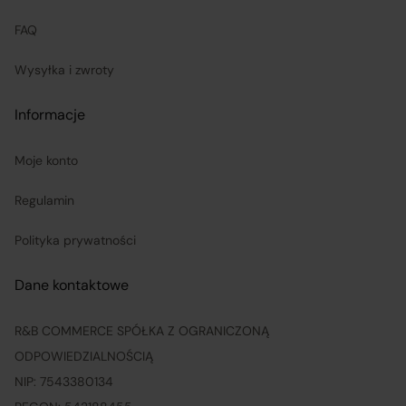
adres Sprzedawcy do zwrotu towaru oraz dokonuje
zwrotu ceny i kosztów dostawy.
FAQ
Wysyłka i zwroty
Sprzedawcy (Zewnętrzni przedsiębiorcy):
Informacje
są odpowiedzialni za prawidłową realizację umów
sprzedaży, w tym za dostarczenie towarów zgodnych z
Moje konto
opisem i właściwościami przedstawionymi na
Regulamin
Platformie;
Polityka prywatności
ponoszą odpowiedzialność za wykonanie umowy
Dane kontaktowe
zgodnie z jej treścią;
R&B COMMERCE SPÓŁKA Z OGRANICZONĄ
odpowiadają za realizację praw klientów wynikających
ODPOWIEDZIALNOŚCIĄ
z zawartej umowy sprzedaży, przy czym obowiązki
NIP: 7543380134
związane z realizacją uprawnień konsumentów w