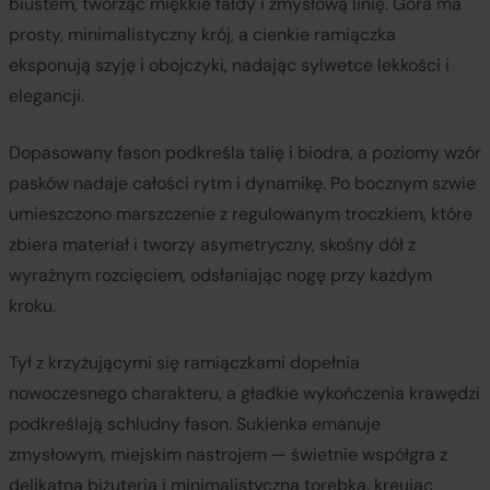
biustem, tworząc miękkie fałdy i zmysłową linię. Góra ma
prosty, minimalistyczny krój, a cienkie ramiączka
eksponują szyję i obojczyki, nadając sylwetce lekkości i
elegancji.
Dopasowany fason podkreśla talię i biodra, a poziomy wzór
pasków nadaje całości rytm i dynamikę. Po bocznym szwie
umieszczono marszczenie z regulowanym troczkiem, które
zbiera materiał i tworzy asymetryczny, skośny dół z
wyraźnym rozcięciem, odsłaniając nogę przy każdym
kroku.
Tył z krzyżującymi się ramiączkami dopełnia
nowoczesnego charakteru, a gładkie wykończenia krawędzi
podkreślają schludny fason. Sukienka emanuje
zmysłowym, miejskim nastrojem — świetnie współgra z
delikatną biżuterią i minimalistyczną torebką, kreując