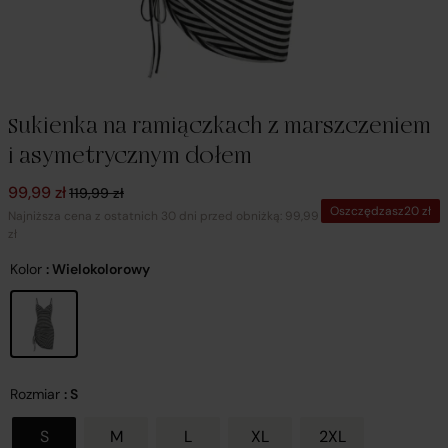
Sukienka na ramiączkach z marszczeniem
i asymetrycznym dołem
Pierwotna cena wynosiła: 119,99 zł.
Aktualna cena wynosi: 99,99 zł.
99,99
zł
119,99
zł
Oszczędzasz
20
zł
Najniższa cena z ostatnich 30 dni przed obniżką: 99,99
zł
Kolor
: Wielokolorowy
Rozmiar
: S
S
M
L
XL
2XL