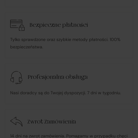
u Sprzedawcy i dokonując płatności za towar;
Bezpieczne płatności
pośredniczy w obsłudze płatności związanych z
transakcją;
Tylko sprawdzone oraz szybkie metody płatności. 100%
bezpieczeństwa.
informuje Klienta o wysyłce zamówionego Towaru;
ponosi odpowiedzialność za zgodność Towaru z
Profesjonalna obsługa
umową
, w tym realizuje reklamacje i roszczenia
konsumenckie zgodnie z ustawą o prawach
Nasi doradcy są do Twojej dyspozycji. 7 dni w tygodniu.
konsumenta;
w przypadku stwierdzenia niezgodności Towaru z
Zwrot Zamówienia
umową – organizuje wymianę na towar wolny od wad
lub zwrot środków Klientowi;
14 dni na zwrot zamówienia. Pomagamy w przypadku chęci