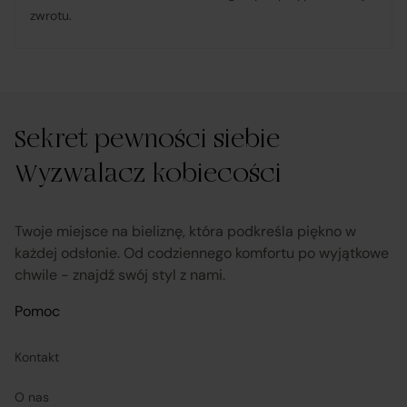
zwrotu.
udostępnia, na życzenie Klienta, dokumentację
produktową i instrukcje użytkowania w języku polskim;
rozpatruje reklamacje dotyczące działania samej
Sekret pewności siebie
Platformy oraz świadczonych przez siebie usług
pośrednictwa;
Wyzwalacz kobiecości
obsługuje odstąpienie od umowy pośrednictwa;
Twoje miejsce na bieliznę, która podkreśla piękno w
każdej odsłonie. Od codziennego komfortu po wyjątkowe
chwile - znajdź swój styl z nami.
przekazuje informacje na temat odstąpienia od
umowy sprzedaży;
Pomoc
Kontakt
koordynuje proces odstąpienia od umowy sprzedaży
– w tym przyjmuje oświadczenia Klientów, potwierdza
O nas