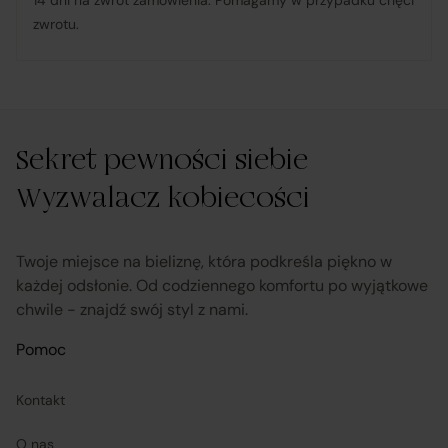
14 dni na zwrot zamówienia. Pomagamy w przypadku chęci
lub zwrot środków Klientowi;
zwrotu.
udostępnia, na życzenie Klienta, dokumentację
produktową i instrukcje użytkowania w języku polskim;
Sekret pewności siebie
rozpatruje reklamacje dotyczące działania samej
Platformy oraz świadczonych przez siebie usług
Wyzwalacz kobiecości
pośrednictwa;
Twoje miejsce na bieliznę, która podkreśla piękno w
obsługuje odstąpienie od umowy pośrednictwa;
każdej odsłonie. Od codziennego komfortu po wyjątkowe
chwile - znajdź swój styl z nami.
przekazuje informacje na temat odstąpienia od umowy
Pomoc
sprzedaży;
Kontakt
koordynuje proces odstąpienia od umowy sprzedaży
–
O nas