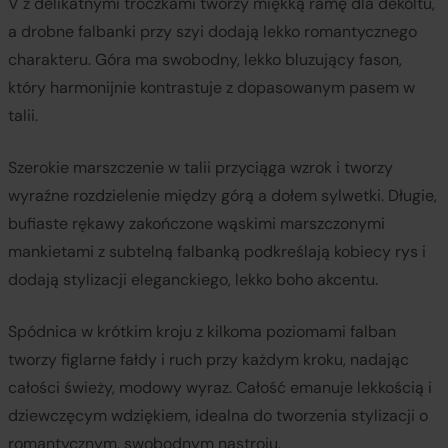
V z delikatnymi troczkami tworzy miękką ramę dla dekoltu,
a drobne falbanki przy szyi dodają lekko romantycznego
charakteru. Góra ma swobodny, lekko bluzujący fason,
który harmonijnie kontrastuje z dopasowanym pasem w
talii.
Szerokie marszczenie w talii przyciąga wzrok i tworzy
wyraźne rozdzielenie między górą a dołem sylwetki. Długie,
bufiaste rękawy zakończone wąskimi marszczonymi
mankietami z subtelną falbanką podkreślają kobiecy rys i
dodają stylizacji eleganckiego, lekko boho akcentu.
Spódnica w krótkim kroju z kilkoma poziomami falban
tworzy figlarne fałdy i ruch przy każdym kroku, nadając
całości świeży, modowy wyraz. Całość emanuje lekkością i
dziewczęcym wdziękiem, idealna do tworzenia stylizacji o
romantycznym, swobodnym nastroju.