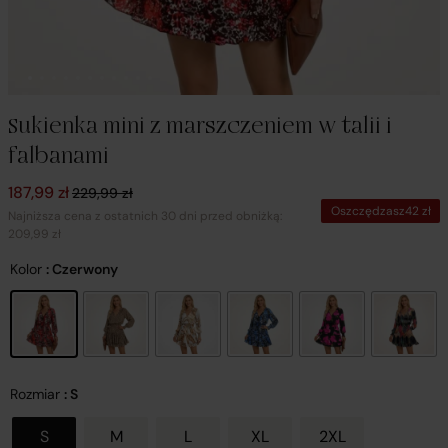
Sukienka mini z marszczeniem w talii i
falbanami
Pierwotna cena wynosiła: 229,99 zł.
Aktualna cena wynosi: 187,99 zł.
187,99
zł
229,99
zł
Oszczędzasz
42
zł
Najniższa cena z ostatnich 30 dni przed obniżką:
209,99 zł
Kolor
: Czerwony
Rozmiar
: S
S
M
L
XL
2XL