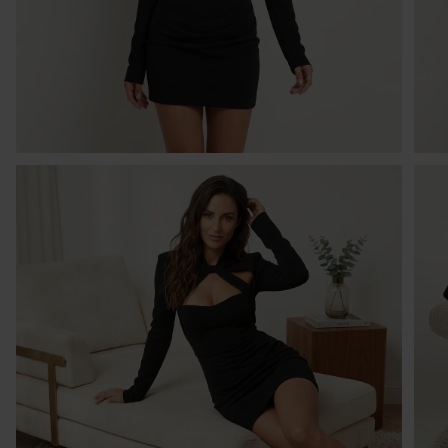
I
W 
30
pó
tr
cz
sp
O