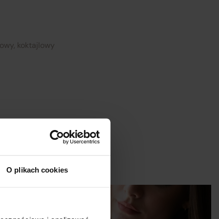
my
się
rowy, koktajlowy
h
ez
l:
Zamknij
O plikach cookies
Długość rękawa