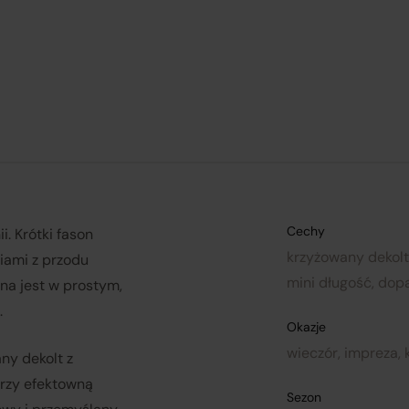
Platforma Verenza.pl prowadzona jest przez R&B Commerce
spółka z ograniczoną odpowiedzialnością jako dostawcę
platformy.
Umowy zawierane są pomiędzy konsumentami a zewnętrzny
przedsiębiorcami (Sprzedawcami), którzy prezentują swoje
oferty handlowe za pośrednictwem platformy. Operator
Platformy – R&B Commerce spółka z ograniczoną
Cechy
i. Krótki fason
odpowiedzialnością. – nie jest stroną umowy sprzedaży
krzyżowany dekolt,
iami z przodu
zawieranej z Klientem (konsumentem).
mini długość, dop
na jest w prostym,
.
Okazje
Sprzedawcami są niezależni przedsiębiorcy współpracujący z
wieczór, impreza, 
ny dekolt z
operatorem Platformy i korzystający z niej w celu oferowania
rzy efektowną
swoich produktów.
Sezon