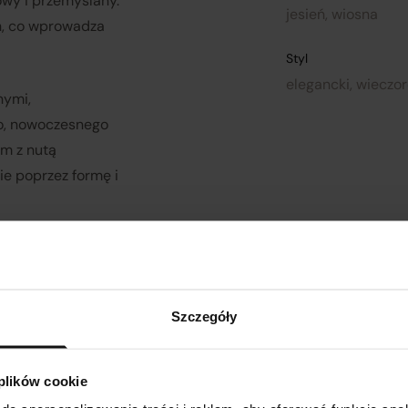
owy i przemyślany.
jesień, wiosna
h, co wprowadza
Do wszystkich umów zawieranych za pośrednictwem platfor
Verenza.pl pomiędzy Sprzedawcami a konsumentami stosuje 
Styl
przepisy prawa konsumenckiego.
elegancki, wieczo
nymi,
o, nowoczesnego
odział obowiązków w ramac
m z nutą
ie poprzez formę i
ealizacji umowy zawartej prz
lienta na platformie Verenza.p
iarów
B Commerce spółka z ograniczoną odpowiedzialnością
ia – Ebook
Szczegóły
działa w imieniu i na rzecz Klienta (na podstawie udzielonego
pełnomocnictwa), składając zamówienie u Sprzedawcy i
 plików cookie
dokonując płatności za towar;
Biust
Talia
Długość spódnicy