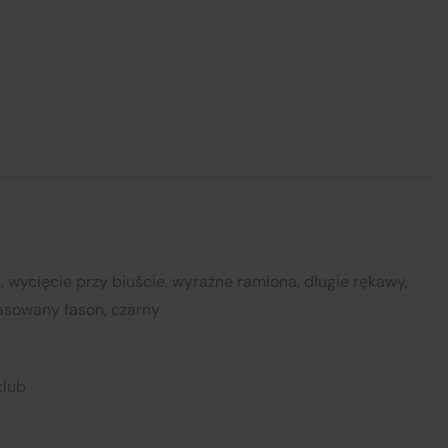
mi
 wycięcie przy biuście, wyraźne ramiona, długie rękawy,
asowany fason, czarny
klub