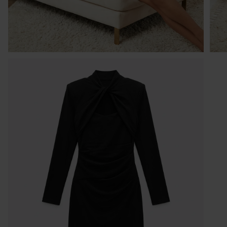
1 
Kr
po
po
w 
ni