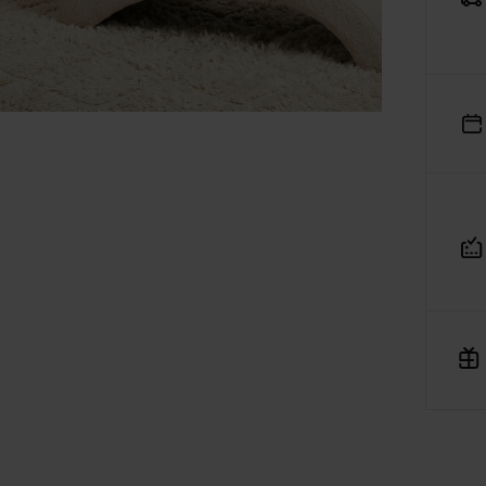
MAJA 30A, 45-355 wpisana do Rejestru Przedsiębiorców
ajowego Rejestru Sądowego pod numerem KRS: 0001182670,
siadająca NIP: 7543380134 oraz REGON: 542188455, jako
dmiot prowadzący internetową platformę handlową
Verenza
rozumieniu art. 2 pkt 8 ustawy o prawach konsumenta,
niejszym informuje, iż:
Platforma Verenza.pl stanowi internetową platformę handlow
której operatorem i usługodawcą w rozumieniu przepisów
ustawy o świadczeniu usług drogą elektroniczną jest spółka
R&B Commerce spółka z ograniczoną odpowiedzialnością,
działająca w charakterze pośrednika umożliwiającego
konsumentom zawieranie umów sprzedaży na odległość z
osobami trzecimi, tj. zewnętrznymi przedsiębiorcami,
niezależnymi od R&B Commerce spółka z ograniczoną
odpowiedzialnością, dalej jako „Sprzedawcy”.