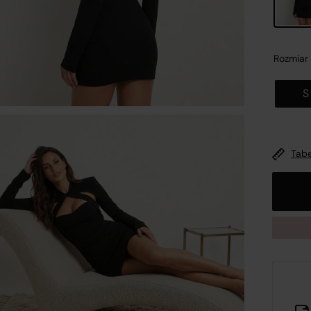
Rozmiar
S
nformacje o platformie handlowej
Zamk
Tabe
wykonaniu obowiązków wynikających z
art. 12a ustawy z dni
 maja 2014 r. o prawach konsumenta (Dz.U. 2014 poz. 827,
źn. zm.)
oraz mając na uwadze konieczność zachowania
ansparentności względem konsumentów dokonujących
ynności cywilnoprawnych w postaci zawierania umów
rzedaży na odległość, spółka
R&B COMMERCE SPÓŁKA Z
GRANICZONĄ ODPOWIEDZIALNOŚCIĄ
z siedzibą w
Opolu
, 