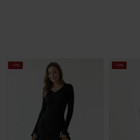
-17%
-17%
Sp