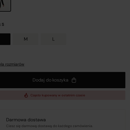
: S
M
L
nij
la rozmiarów
Dodaj do koszyka
a
 z
Często kupowany w ostatnim czasie
Darmowa dostawa
Ciesz się darmową dostawą do każdego zamówienia.
UL.