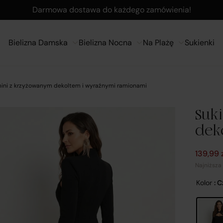
Darmowa dostawa do każdego zamówienia!
Bielizna Damska
Bielizna Nocna
Na Plażę
Sukienki
mini z krzyżowanym dekoltem i wyraźnymi ramionami
Suk
dek
Pierwot
Aktualn
139,99
Najniższa
Kolor
: 