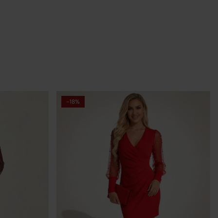
raz
-18%
wcy
y.
 w