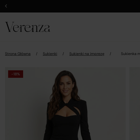
Strona Główna
/
Sukienki
/
Sukienki na imprezę
/
Sukienka 
-18%