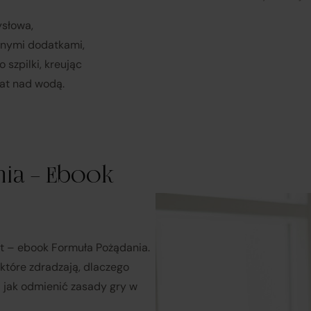
rozpatruje reklamacje dotyczące działania samej Platformy o
ysłowa,
świadczonych przez siebie usług pośrednictwa;
dnymi dodatkami,
szpilki, kreując
obsługuje odstąpienie od umowy pośrednictwa;
mat nad wodą.
przekazuje informacje na temat odstąpienia od umowy
sprzedaży;
ia – Ebook
koordynuje proces odstąpienia od umowy sprzedaży
– w tym
przyjmuje oświadczenia Klientów, potwierdza adres Sprzeda
do zwrotu towaru oraz dokonuje zwrotu ceny i kosztów dostaw
nt – ebook Formuła Pożądania.
rzedawcy (Zewnętrzni przedsiębiorcy):
 które zdradzają, dlaczego
 i jak odmienić zasady gry w
są odpowiedzialni za prawidłową realizację umów sprzedaży,