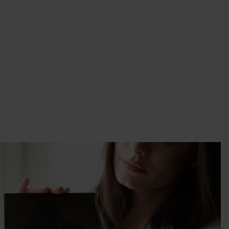
raz
wcy
y.
 w