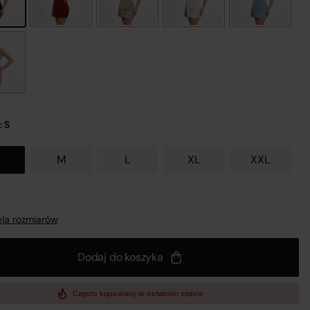
nij
: S
M
L
XL
XXL
a
 z
la rozmiarów
Dodaj do koszyka
Często kupowany w ostatnim czasie
UL.