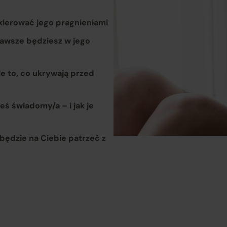
tym za dostarczenie towarów zgodnych z opisem i
właściwościami przedstawionymi na Platformie;
 kierować jego pragnieniami
 zawsze będziesz w jego
ponoszą odpowiedzialność za wykonanie umowy zgodnie z jej
treścią;
le to, co ukrywają przed
odpowiadają za realizację praw klientów wynikających z
eś świadomy/a – i jak je
zawartej umowy sprzedaży, przy czym obowiązki związane z
realizacją uprawnień konsumentów w zakresie reklamacji i
będzie na Ciebie patrzeć z
odstąpienia od umowy wykonuje w ich imieniu Operator
Platformy.
isany podział ról i obowiązków znajduje odzwierciedlenie w
gulaminie Platformy Verenza.pl, dostępnym pod adresem
gulamin