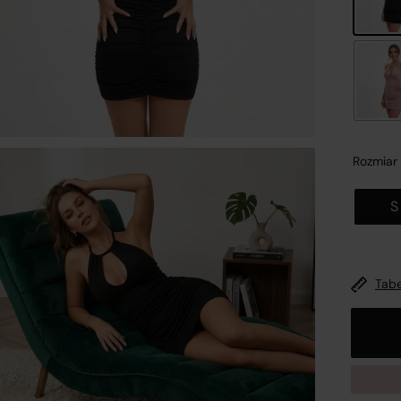
nformacje o platformie handlowej
Zamk
Rozmiar
S
wykonaniu obowiązków wynikających z
art. 12a ustawy z dni
 maja 2014 r. o prawach konsumenta (Dz.U. 2014 poz. 827,
Tabe
źn. zm.)
oraz mając na uwadze konieczność zachowania
ansparentności względem konsumentów dokonujących
ynności cywilnoprawnych w postaci zawierania umów
rzedaży na odległość, spółka
R&B COMMERCE SPÓŁKA Z
GRANICZONĄ ODPOWIEDZIALNOŚCIĄ
z siedzibą w
Opolu
, 