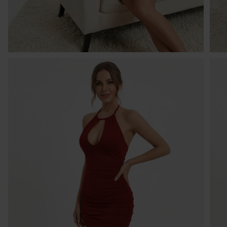
1 
Kr
po
po
w 
ni