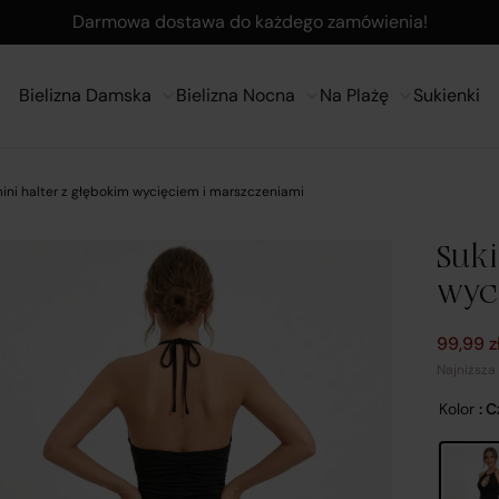
Darmowa dostawa do każdego zamówienia!
Bielizna Damska
Bielizna Nocna
Na Plażę
Sukienki
ini halter z głębokim wycięciem i marszczeniami
Suki
wyc
Pierwot
Aktualn
99,99
z
Najniższa
Kolor
: 