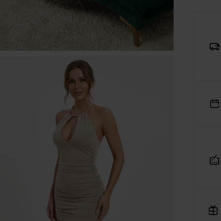
MAJA 30A, 45-355 wpisana do Rejestru Przedsiębiorców
ajowego Rejestru Sądowego pod numerem KRS: 0001182670,
siadająca NIP: 7543380134 oraz REGON: 542188455, jako
dmiot prowadzący internetową platformę handlową
Verenza
rozumieniu art. 2 pkt 8 ustawy o prawach konsumenta,
niejszym informuje, iż:
Platforma Verenza.pl stanowi internetową platformę handlow
której operatorem i usługodawcą w rozumieniu przepisów
ustawy o świadczeniu usług drogą elektroniczną jest spółka
R&B Commerce spółka z ograniczoną odpowiedzialnością,
działająca w charakterze pośrednika umożliwiającego
konsumentom zawieranie umów sprzedaży na odległość z
osobami trzecimi, tj. zewnętrznymi przedsiębiorcami,
niezależnymi od R&B Commerce spółka z ograniczoną
odpowiedzialnością, dalej jako „Sprzedawcy”.