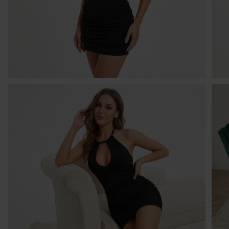
I
W 
30
pó
tr
cz
sp
O