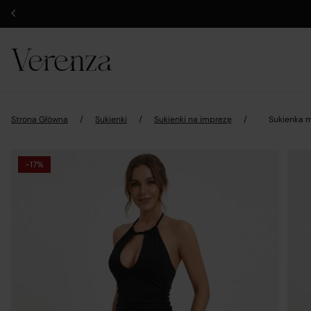
Strona Główna
/
Sukienki
/
Sukienki na imprezę
/
Sukienka m
-17%