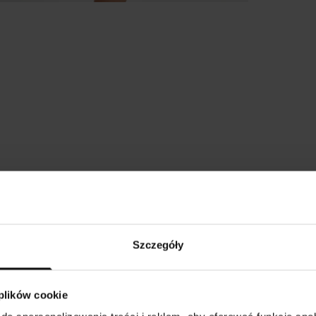
Do wszystkich umów zawieranych za pośrednictwem platfor
Verenza.pl pomiędzy Sprzedawcami a konsumentami stosuje 
przepisy prawa konsumenckiego.
odział obowiązków w ramac
ealizacji umowy zawartej prz
lienta na platformie Verenza.p
iarów
B Commerce spółka z ograniczoną odpowiedzialnością
Szczegóły
działa w imieniu i na rzecz Klienta (na podstawie udzielonego
Biust
Talia
pełnomocnictwa), składając zamówienie u Sprzedawcy i
 plików cookie
dokonując płatności za towar;