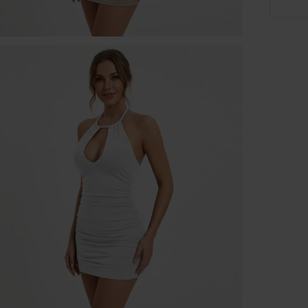
Platforma Verenza.pl prowadzona jest przez R&B Commerce
spółka z ograniczoną odpowiedzialnością jako dostawcę
platformy.
Umowy zawierane są pomiędzy konsumentami a zewnętrzny
przedsiębiorcami (Sprzedawcami), którzy prezentują swoje
oferty handlowe za pośrednictwem platformy. Operator
Platformy – R&B Commerce spółka z ograniczoną
odpowiedzialnością. – nie jest stroną umowy sprzedaży
zawieranej z Klientem (konsumentem).
Sprzedawcami są niezależni przedsiębiorcy współpracujący z
operatorem Platformy i korzystający z niej w celu oferowania
swoich produktów.