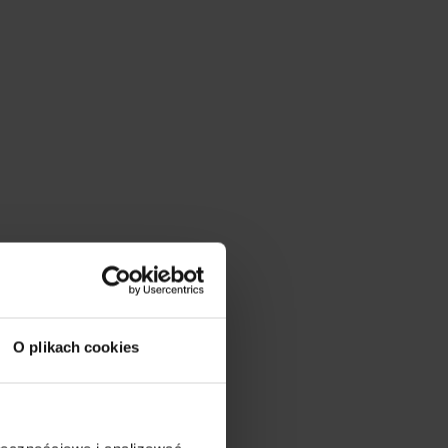
my
się
h
ez
l:
Zamknij
O plikach cookies
Długość