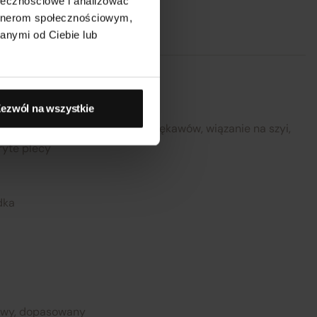
72.5 cm
ołecznościowe i analizować
artnerom społecznościowym,
nij
anymi od Ciebie lub
74 cm
75.5 cm
ezwól na wszystkie
m
77 cm
ycięcie, marszczenia, mini, bez rękawów, wiązanie na szyi,
ryte plecy
78.5 cm
dka
w
lowy, dopasowany