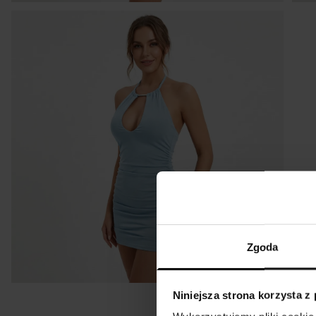
P
r
K
Tabela rozm
R&
Zgoda
Rozmiar
Niniejsza strona korzysta z