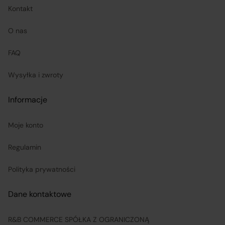
koordynuje proces odstąpienia od umowy sprzedaży
Kontakt
– w tym przyjmuje oświadczenia Klientów, potwierdza
O nas
adres Sprzedawcy do zwrotu towaru oraz dokonuje
zwrotu ceny i kosztów dostawy.
FAQ
Wysyłka i zwroty
Sprzedawcy (Zewnętrzni przedsiębiorcy):
Informacje
są odpowiedzialni za prawidłową realizację umów
sprzedaży, w tym za dostarczenie towarów zgodnych z
Moje konto
opisem i właściwościami przedstawionymi na
Regulamin
Platformie;
Polityka prywatności
ponoszą odpowiedzialność za wykonanie umowy
zgodnie z jej treścią;
Dane kontaktowe
R&B COMMERCE SPÓŁKA Z OGRANICZONĄ
odpowiadają za realizację praw klientów wynikających