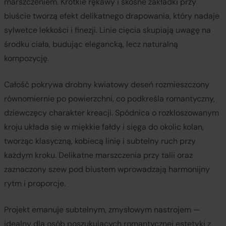
marszczeniem. Krótkie rękawy i skośne zakładki przy
biuście tworzą efekt delikatnego drapowania, który nadaje
sylwetce lekkości i finezji. Linie cięcia skupiają uwagę na
środku ciała, budując elegancką, lecz naturalną
kompozycję.
Całość pokrywa drobny kwiatowy deseń rozmieszczony
równomiernie po powierzchni, co podkreśla romantyczny,
dziewczęcy charakter kreacji. Spódnica o rozkloszowanym
kroju układa się w miękkie fałdy i sięga do okolic kolan,
tworząc klasyczną, kobiecą linię i subtelny ruch przy
każdym kroku. Delikatne marszczenia przy talii oraz
zaznaczony szew pod biustem wprowadzają harmonijny
rytm i proporcje.
Projekt emanuje subtelnym, zmysłowym nastrojem —
idealny dla osób poszukujących romantycznej estetyki z