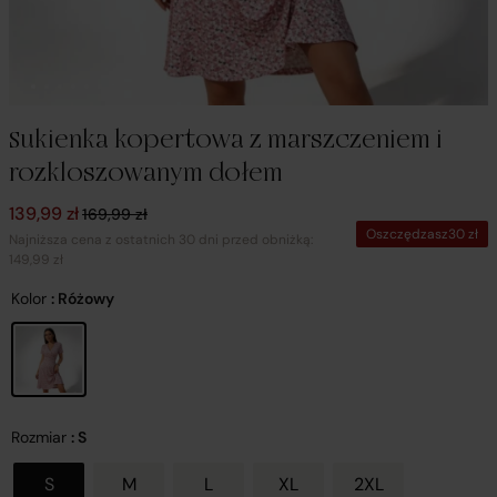
Sukienka kopertowa z marszczeniem i
rozkloszowanym dołem
Pierwotna cena wynosiła: 169,99 zł.
Aktualna cena wynosi: 139,99 zł.
139,99
zł
169,99
zł
Oszczędzasz
30
zł
Najniższa cena z ostatnich 30 dni przed obniżką:
149,99 zł
Kolor
: Różowy
Rozmiar
: S
S
M
L
XL
2XL