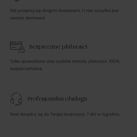
Nie przejmuj się drogimi dostawami. U nas wysyłka jest
działa w imieniu i na rzecz Klienta (na podstawie
zawsze darmowa!
udzielonego pełnomocnictwa), składając zamówienie
u Sprzedawcy i dokonując płatności za towar;
pośredniczy w obsłudze płatności związanych z
Bezpieczne płatności
transakcją;
Tylko sprawdzone oraz szybkie metody płatności. 100%
bezpieczeństwa.
informuje Klienta o wysyłce zamówionego Towaru;
ponosi odpowiedzialność za zgodność Towaru z
Profesjonalna obsługa
umową
, w tym realizuje reklamacje i roszczenia
konsumenckie zgodnie z ustawą o prawach
Nasi doradcy są do Twojej dyspozycji. 7 dni w tygodniu.
konsumenta;
w przypadku stwierdzenia niezgodności Towaru z