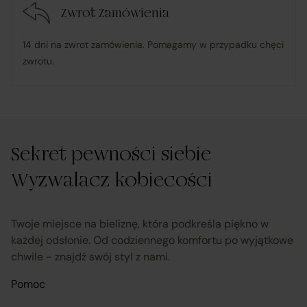
Zwrot Zamówienia
umową – organizuje wymianę na towar wolny od wad
lub zwrot środków Klientowi;
14 dni na zwrot zamówienia. Pomagamy w przypadku chęci
zwrotu.
udostępnia, na życzenie Klienta, dokumentację
produktową i instrukcje użytkowania w języku polskim;
rozpatruje reklamacje dotyczące działania samej
Sekret pewności siebie
Platformy oraz świadczonych przez siebie usług
pośrednictwa;
Wyzwalacz kobiecości
obsługuje odstąpienie od umowy pośrednictwa;
Twoje miejsce na bieliznę, która podkreśla piękno w
każdej odsłonie. Od codziennego komfortu po wyjątkowe
chwile - znajdź swój styl z nami.
przekazuje informacje na temat odstąpienia od
umowy sprzedaży;
Pomoc