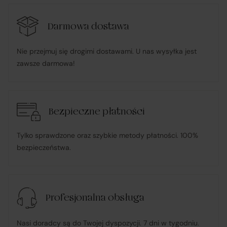
R&B Commerce spółka z ograniczoną
Darmowa dostawa
odpowiedzialnością
Nie przejmuj się drogimi dostawami. U nas wysyłka jest
działa w imieniu i na rzecz Klienta (na podstawie
zawsze darmowa!
udzielonego pełnomocnictwa), składając zamówienie u
Sprzedawcy i dokonując płatności za towar;
pośredniczy w obsłudze płatności związanych z
Bezpieczne płatności
transakcją;
Tylko sprawdzone oraz szybkie metody płatności. 100%
bezpieczeństwa.
informuje Klienta o wysyłce zamówionego Towaru;
ponosi odpowiedzialność za zgodność Towaru z
Profesjonalna obsługa
umową
, w tym realizuje reklamacje i roszczenia
konsumenckie zgodnie z ustawą o prawach
Nasi doradcy są do Twojej dyspozycji. 7 dni w tygodniu.