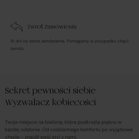
konsumenta;
w przypadku stwierdzenia niezgodności Towaru z
Zwrot Zamówienia
umową – organizuje wymianę na towar wolny od wad
lub zwrot środków Klientowi;
14 dni na zwrot zamówienia. Pomagamy w przypadku chęci
zwrotu.
udostępnia, na życzenie Klienta, dokumentację
produktową i instrukcje użytkowania w języku polskim;
rozpatruje reklamacje dotyczące działania samej
Sekret pewności siebie
Platformy oraz świadczonych przez siebie usług
pośrednictwa;
Wyzwalacz kobiecości
obsługuje odstąpienie od umowy pośrednictwa;
Twoje miejsce na bieliznę, która podkreśla piękno w
każdej odsłonie. Od codziennego komfortu po wyjątkowe
chwile - znajdź swój styl z nami.
przekazuje informacje na temat odstąpienia od umowy