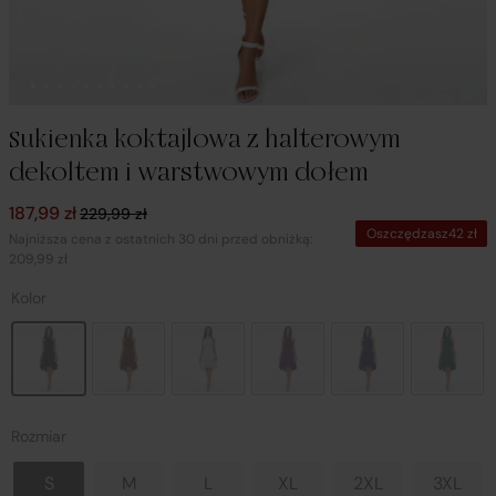
Sukienka koktajlowa z halterowym
dekoltem i warstwowym dołem
Pierwotna cena wynosiła: 229,99 zł.
Aktualna cena wynosi: 187,99 zł.
187,99
zł
229,99
zł
Oszczędzasz
42
zł
Najniższa cena z ostatnich 30 dni przed obniżką:
209,99 zł
Kolor
Rozmiar
S
M
L
XL
2XL
3XL