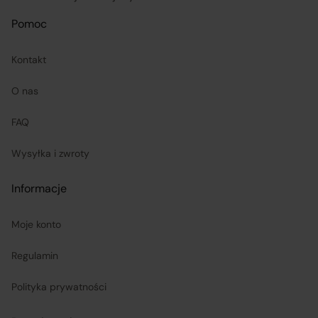
sprzedaży;
Pomoc
koordynuje proces odstąpienia od umowy sprzedaży
–
Kontakt
w tym przyjmuje oświadczenia Klientów, potwierdza
O nas
adres Sprzedawcy do zwrotu towaru oraz dokonuje
zwrotu ceny i kosztów dostawy.
FAQ
Wysyłka i zwroty
Sprzedawcy (Zewnętrzni przedsiębiorcy):
Informacje
są odpowiedzialni za prawidłową realizację umów
sprzedaży, w tym za dostarczenie towarów zgodnych z
Moje konto
opisem i właściwościami przedstawionymi na
Regulamin
Platformie;
Polityka prywatności
ponoszą odpowiedzialność za wykonanie umowy