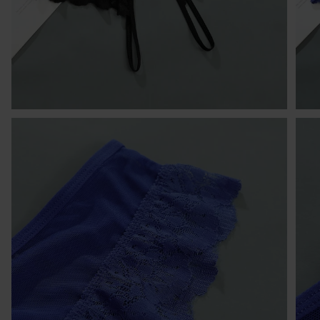
I
W 
30
pó
tr
cz
sp
O
1 