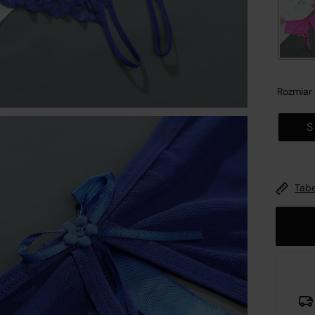
nformacje o platformie handlowej
Zamk
Rozmiar
S
wykonaniu obowiązków wynikających z
art. 12a ustawy z dni
 maja 2014 r. o prawach konsumenta (Dz.U. 2014 poz. 827,
Tabe
źn. zm.)
oraz mając na uwadze konieczność zachowania
ansparentności względem konsumentów dokonujących
ynności cywilnoprawnych w postaci zawierania umów
rzedaży na odległość, spółka
R&B COMMERCE SPÓŁKA Z
GRANICZONĄ ODPOWIEDZIALNOŚCIĄ
z siedzibą w
Opolu
, 
MAJA 30A, 45-355 wpisana do Rejestru Przedsiębiorców