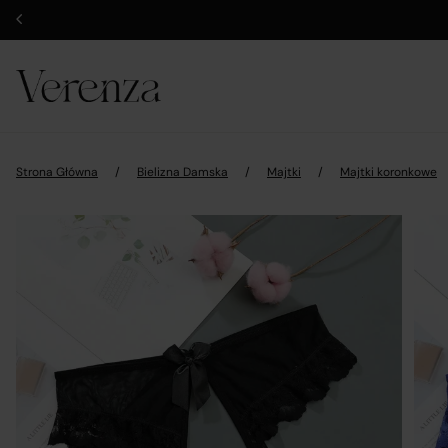
Strona Główna
/
Bielizna Damska
/
Majtki
/
Majtki koronkowe