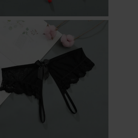
Platforma Verenza.pl prowadzona jest przez R&B Commerce
spółka z ograniczoną odpowiedzialnością jako dostawcę
platformy.
Umowy zawierane są pomiędzy konsumentami a zewnętrzny
przedsiębiorcami (Sprzedawcami), którzy prezentują swoje
oferty handlowe za pośrednictwem platformy. Operator
Platformy – R&B Commerce spółka z ograniczoną
odpowiedzialnością. – nie jest stroną umowy sprzedaży
zawieranej z Klientem (konsumentem).
Sprzedawcami są niezależni przedsiębiorcy współpracujący z
operatorem Platformy i korzystający z niej w celu oferowania
swoich produktów.
Do wszystkich umów zawieranych za pośrednictwem platfor