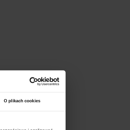
się
h
ez
l:
Zamknij
O plikach cookies
Waga