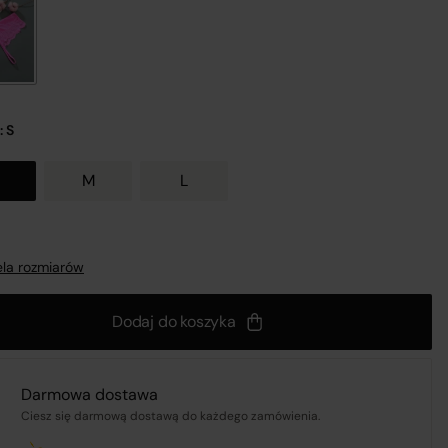
nij
: S
M
L
a
 z
la rozmiarów
Dodaj do koszyka
Darmowa dostawa
UL.
Ciesz się darmową dostawą do każdego zamówienia.