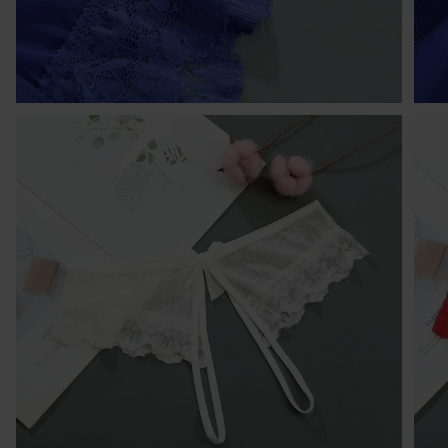
Kr
po
po
w 
ni