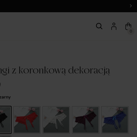
0
ingi z koronkową dekoracją
ł
Czarny