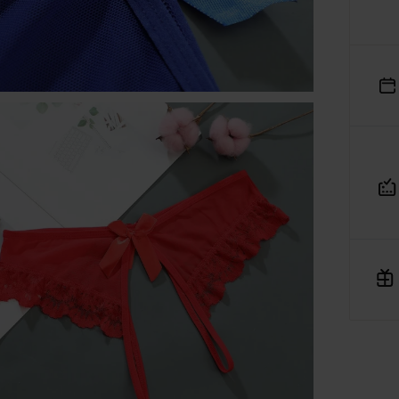
ajowego Rejestru Sądowego pod numerem KRS: 0001182670,
siadająca NIP: 7543380134 oraz REGON: 542188455, jako
dmiot prowadzący internetową platformę handlową
Verenza
rozumieniu art. 2 pkt 8 ustawy o prawach konsumenta,
niejszym informuje, iż:
Platforma Verenza.pl stanowi internetową platformę handlow
której operatorem i usługodawcą w rozumieniu przepisów
ustawy o świadczeniu usług drogą elektroniczną jest spółka
R&B Commerce spółka z ograniczoną odpowiedzialnością,
działająca w charakterze pośrednika umożliwiającego
konsumentom zawieranie umów sprzedaży na odległość z
osobami trzecimi, tj. zewnętrznymi przedsiębiorcami,
niezależnymi od R&B Commerce spółka z ograniczoną
odpowiedzialnością, dalej jako „Sprzedawcy”.