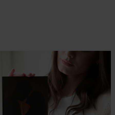
wcy
y.
 w