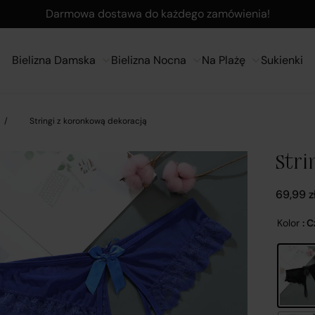
Darmowa dostawa do każdego zamówienia!
Bielizna Damska
Bielizna Nocna
Na Plażę
Sukienki
/
Stringi z koronkową dekoracją
Str
69,99
z
Kolor
: 