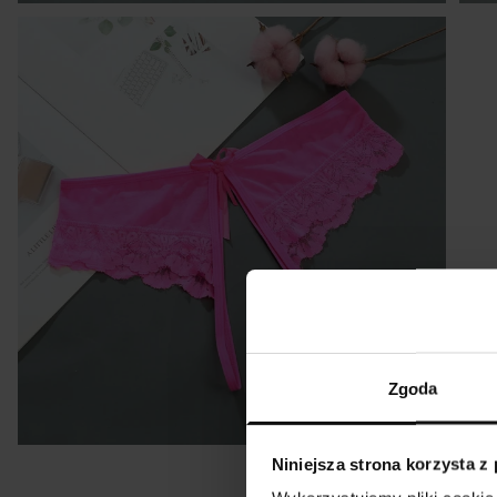
P
r
K
R&
Tabela rozm
Zgoda
Niniejsza strona korzysta z
Rozmiar