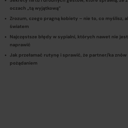
Sekrety flirtu i drobnych gestów, które sprawią, że
oczach „tą wyjątkową”
Zrozum, czego pragną kobiety – nie to, co myślisz, a
światem
Najczęstsze błędy w sypialni, których nawet nie jest
naprawić
Jak przełamać rutynę i sprawić, że partner/ka znów 
pożądaniem
Op
Re
re
Po