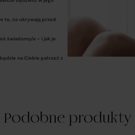
 zawsze będziesz w jego
ponoszą odpowiedzialność za wykonanie umowy zgodnie z jej
le to, co ukrywają przed
treścią;
eś świadomy/a – i jak je
odpowiadają za realizację praw klientów wynikających z
zawartej umowy sprzedaży, przy czym obowiązki związane z
będzie na Ciebie patrzeć z
realizacją uprawnień konsumentów w zakresie reklamacji i
odstąpienia od umowy wykonuje w ich imieniu Operator
Platformy.
isany podział ról i obowiązków znajduje odzwierciedlenie w
gulaminie Platformy Verenza.pl, dostępnym pod adresem
gulamin
Podobne produkty
za wymienionymi powyżej podmiotami, w realizację umów