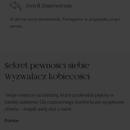
Zwrot Zamówienia
udostępnia, na życzenie Klienta, dokumentację
14 dni na zwrot zamówienia. Pomagamy w przypadku chęci
produktową i instrukcje użytkowania w języku polskim;
zwrotu.
rozpatruje reklamacje dotyczące działania samej
Platformy oraz świadczonych przez siebie usług
pośrednictwa;
Sekret pewności siebie
Wyzwalacz kobiecości
obsługuje odstąpienie od umowy pośrednictwa;
przekazuje informacje na temat odstąpienia od umowy
Twoje miejsce na bieliznę, która podkreśla piękno w
sprzedaży;
każdej odsłonie. Od codziennego komfortu po wyjątkowe
chwile - znajdź swój styl z nami.
koordynuje proces odstąpienia od umowy sprzedaży
–
Pomoc
w tym przyjmuje oświadczenia Klientów, potwierdza