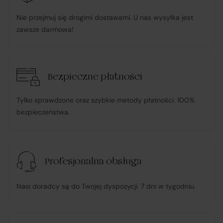
udzielonego pełnomocnictwa), składając zamówienie u
Nie przejmuj się drogimi dostawami. U nas wysyłka jest
Sprzedawcy i dokonując płatności za towar;
zawsze darmowa!
pośredniczy w obsłudze płatności związanych z
transakcją;
Bezpieczne płatności
informuje Klienta o wysyłce zamówionego Towaru;
Tylko sprawdzone oraz szybkie metody płatności. 100%
bezpieczeństwa.
ponosi odpowiedzialność za zgodność Towaru z
umową
, w tym realizuje reklamacje i roszczenia
konsumenckie zgodnie z ustawą o prawach
Profesjonalna obsługa
konsumenta;
Nasi doradcy są do Twojej dyspozycji. 7 dni w tygodniu.
w przypadku stwierdzenia niezgodności Towaru z
umową – organizuje wymianę na towar wolny od wad
lub zwrot środków Klientowi;