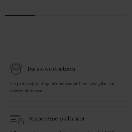
Podział obowiązków w ramach realizacji
umowy zawartej przez Klienta na
platformie Verenza.pl:
R&B Commerce spółka z ograniczoną
odpowiedzialnością
działa w imieniu i na rzecz Klienta (na podstawie
udzielonego pełnomocnictwa), składając zamówienie u
Darmowa dostawa
Sprzedawcy i dokonując płatności za towar;
Nie przejmuj się drogimi dostawami. U nas wysyłka jest
zawsze darmowa!
pośredniczy w obsłudze płatności związanych z
transakcją;
Bezpieczne płatności
informuje Klienta o wysyłce zamówionego Towaru;