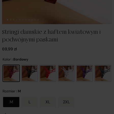
Stringi damskie z haftem kwiatowym i
podwójnymi paskami
69,99
zł
Kolor
: Bordowy
Rozmiar
: M
M
L
XL
2XL