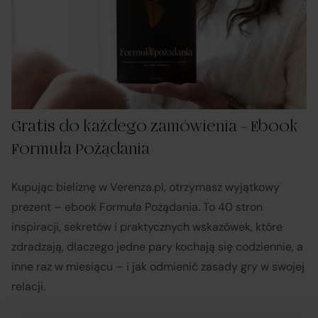
Gratis do każdego zamówienia – Ebook
Formuła Pożądania
Kupując bieliznę w Verenza.pl, otrzymasz wyjątkowy
prezent – ebook Formuła Pożądania. To 40 stron
Informacje o platformie
inspiracji, sekretów i praktycznych wskazówek, które
Zamknij
zdradzają, dlaczego jedne pary kochają się codziennie, a
handlowej
inne raz w miesiącu – i jak odmienić zasady gry w swojej
relacji.
W wykonaniu obowiązków wynikających z
art. 12a