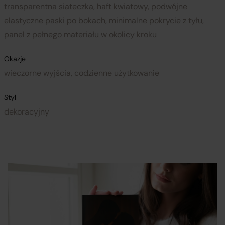
transparentna siateczka, haft kwiatowy, podwójne
elastyczne paski po bokach, minimalne pokrycie z tyłu,
panel z pełnego materiału w okolicy kroku
Okazje
wieczorne wyjścia, codzienne użytkowanie
Styl
dekoracyjny