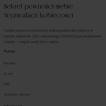
Sekret pewności siebie
obsługuje odstąpienie od umowy pośrednictwa;
Wyzwalacz kobiecości
przekazuje informacje na temat odstąpienia od umowy
sprzedaży;
Twoje miejsce na bieliznę, która podkreśla piękno w
każdej odsłonie. Od codziennego komfortu po wyjątkowe
chwile - znajdź swój styl z nami.
koordynuje proces odstąpienia od umowy sprzedaży
–
w tym przyjmuje oświadczenia Klientów, potwierdza
Pomoc
adres Sprzedawcy do zwrotu towaru oraz dokonuje
zwrotu ceny i kosztów dostawy.
Kontakt
O nas
Sprzedawcy (Zewnętrzni przedsiębiorcy):
FAQ
są odpowiedzialni za prawidłową realizację umów
Wysyłka i zwroty
sprzedaży, w tym za dostarczenie towarów zgodnych z
opisem i właściwościami przedstawionymi na