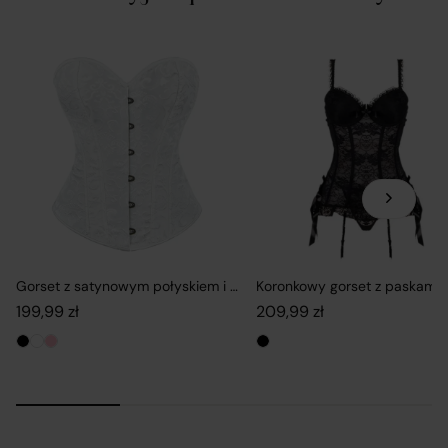
nie jest stroną umowy sprzedaży zawieranej z Klientem
(konsumentem).
Sprzedawcami są niezależni przedsiębiorcy
współpracujący z operatorem Platformy i korzystający
z niej w celu oferowania swoich produktów.
Do wszystkich umów zawieranych za pośrednictwem
platformy Verenza.pl pomiędzy Sprzedawcami a
konsumentami stosuje się przepisy prawa
Gorset z satynowym połyskiem i koronkowym wykończeniem
konsumenckiego.
199,99
zł
209,99
zł
Podział obowiązków w ramach realizacji
umowy zawartej przez Klienta na
platformie Verenza.pl: