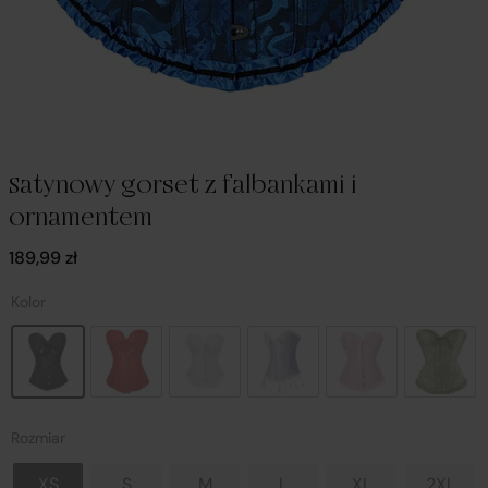
Satynowy gorset z falbankami i
ornamentem
189,99
zł
Kolor
Rozmiar
XS
S
M
L
XL
2XL