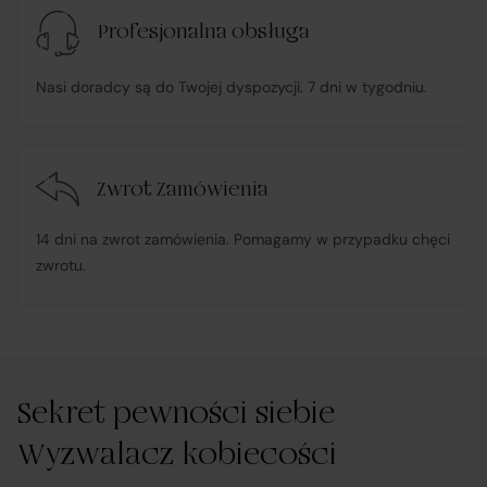
konsumenta;
Profesjonalna obsługa
w przypadku stwierdzenia niezgodności Towaru z
Nasi doradcy są do Twojej dyspozycji. 7 dni w tygodniu.
umową – organizuje wymianę na towar wolny od wad
lub zwrot środków Klientowi;
Zwrot Zamówienia
udostępnia, na życzenie Klienta, dokumentację
produktową i instrukcje użytkowania w języku polskim;
14 dni na zwrot zamówienia. Pomagamy w przypadku chęci
zwrotu.
rozpatruje reklamacje dotyczące działania samej
Platformy oraz świadczonych przez siebie usług
pośrednictwa;
Sekret pewności siebie
obsługuje odstąpienie od umowy pośrednictwa;
Wyzwalacz kobiecości