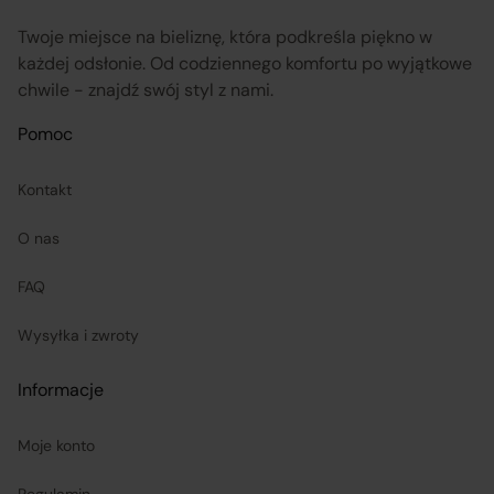
przekazuje informacje na temat odstąpienia od umowy
sprzedaży;
Twoje miejsce na bieliznę, która podkreśla piękno w
każdej odsłonie. Od codziennego komfortu po wyjątkowe
chwile - znajdź swój styl z nami.
koordynuje proces odstąpienia od umowy sprzedaży
–
w tym przyjmuje oświadczenia Klientów, potwierdza
Pomoc
adres Sprzedawcy do zwrotu towaru oraz dokonuje
Kontakt
zwrotu ceny i kosztów dostawy.
O nas
Sprzedawcy (Zewnętrzni przedsiębiorcy):
FAQ
są odpowiedzialni za prawidłową realizację umów
Wysyłka i zwroty
sprzedaży, w tym za dostarczenie towarów zgodnych z
opisem i właściwościami przedstawionymi na
Informacje
Platformie;
Moje konto
ponoszą odpowiedzialność za wykonanie umowy
Regulamin