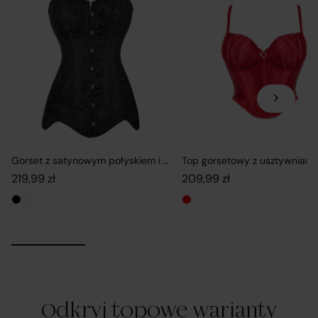
konsumentom zawieranie umów sprzedaży na
odległość z osobami trzecimi, tj. zewnętrznymi
przedsiębiorcami, niezależnymi od R&B Commerce
spółka z ograniczoną odpowiedzialnością, dalej jako
„Sprzedawcy”.
Platforma Verenza.pl prowadzona jest przez R&B
Commerce spółka z ograniczoną odpowiedzialnością
Gorset z satynowym połyskiem i fakturą
jako dostawcę platformy.
219,99
zł
209,99
zł
Umowy zawierane są pomiędzy konsumentami a
zewnętrznymi przedsiębiorcami (Sprzedawcami),
którzy prezentują swoje oferty handlowe za
pośrednictwem platformy. Operator Platformy – R&B
Commerce spółka z ograniczoną odpowiedzialnością. –
Odkryj topowe warianty