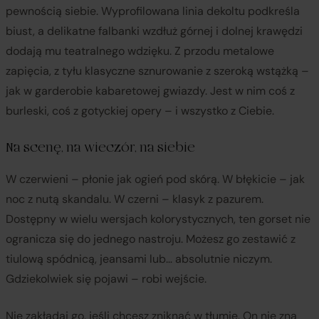
pewnością siebie. Wyprofilowana linia dekoltu podkreśla
biust, a delikatne falbanki wzdłuż górnej i dolnej krawędzi
dodają mu teatralnego wdzięku. Z przodu metalowe
zapięcia, z tyłu klasyczne sznurowanie z szeroką wstążką –
jak w garderobie kabaretowej gwiazdy. Jest w nim coś z
burleski, coś z gotyckiej opery – i wszystko z Ciebie.
Na scenę, na wieczór, na siebie
W czerwieni – płonie jak ogień pod skórą. W błękicie – jak
noc z nutą skandalu. W czerni – klasyk z pazurem.
Dostępny w wielu wersjach kolorystycznych, ten gorset nie
ogranicza się do jednego nastroju. Możesz go zestawić z
tiulową spódnicą, jeansami lub… absolutnie niczym.
Gdziekolwiek się pojawi – robi wejście.
Nie zakładaj go, jeśli chcesz zniknąć w tłumie. On nie zna