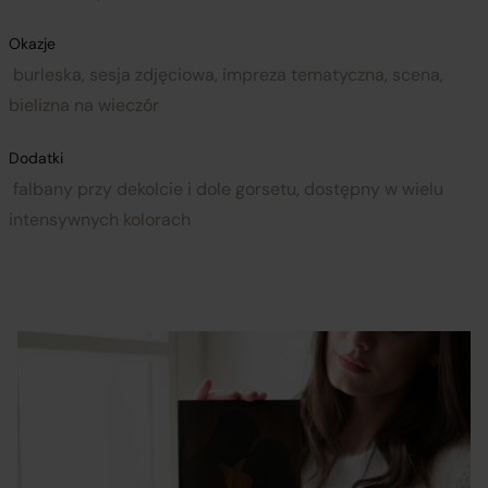
Okazje
burleska, sesja zdjęciowa, impreza tematyczna, scena,
bielizna na wieczór
Dodatki
falbany przy dekolcie i dole gorsetu, dostępny w wielu
intensywnych kolorach