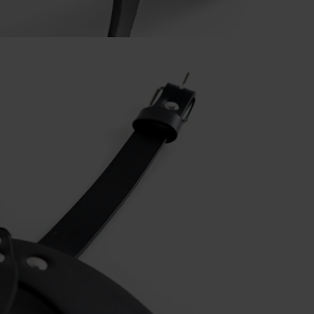
Platforma Verenza.pl prowadzona jest przez R&B Commerce
spółka z ograniczoną odpowiedzialnością jako dostawcę
platformy.
Umowy zawierane są pomiędzy konsumentami a zewnętrzny
przedsiębiorcami (Sprzedawcami), którzy prezentują swoje
oferty handlowe za pośrednictwem platformy. Operator
Platformy – R&B Commerce spółka z ograniczoną
odpowiedzialnością. – nie jest stroną umowy sprzedaży
zawieranej z Klientem (konsumentem).
Sprzedawcami są niezależni przedsiębiorcy współpracujący z
operatorem Platformy i korzystający z niej w celu oferowania
swoich produktów.