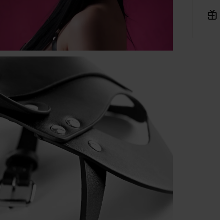
ajowego Rejestru Sądowego pod numerem KRS: 0001182670,
siadająca NIP: 7543380134 oraz REGON: 542188455, jako
dmiot prowadzący internetową platformę handlową
Verenza
rozumieniu art. 2 pkt 8 ustawy o prawach konsumenta,
niejszym informuje, iż:
Platforma Verenza.pl stanowi internetową platformę handlow
której operatorem i usługodawcą w rozumieniu przepisów
ustawy o świadczeniu usług drogą elektroniczną jest spółka
R&B Commerce spółka z ograniczoną odpowiedzialnością,
działająca w charakterze pośrednika umożliwiającego
konsumentom zawieranie umów sprzedaży na odległość z
osobami trzecimi, tj. zewnętrznymi przedsiębiorcami,
niezależnymi od R&B Commerce spółka z ograniczoną
odpowiedzialnością, dalej jako „Sprzedawcy”.