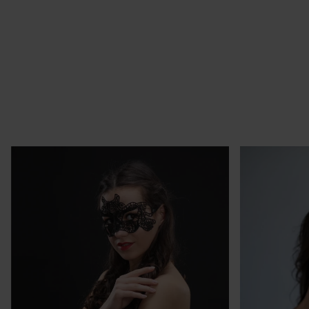
Op
Re
re
Po