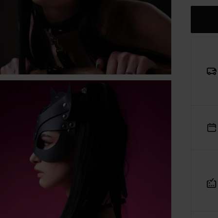
nformacje o platformie handlowej
Zamk
wykonaniu obowiązków wynikających z
art. 12a ustawy z dni
 maja 2014 r. o prawach konsumenta (Dz.U. 2014 poz. 827,
źn. zm.)
oraz mając na uwadze konieczność zachowania
ansparentności względem konsumentów dokonujących
ynności cywilnoprawnych w postaci zawierania umów
rzedaży na odległość, spółka
R&B COMMERCE SPÓŁKA Z
GRANICZONĄ ODPOWIEDZIALNOŚCIĄ
z siedzibą w
Opolu
, 
MAJA 30A, 45-355 wpisana do Rejestru Przedsiębiorców