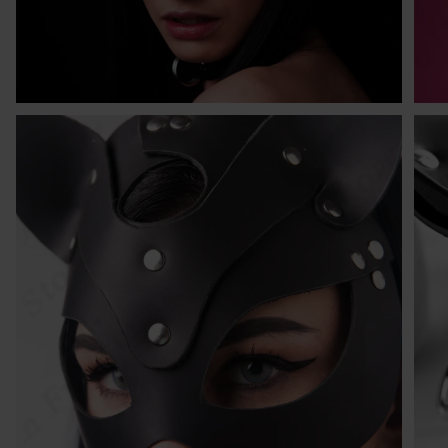
Kr
po
po
w 
ni