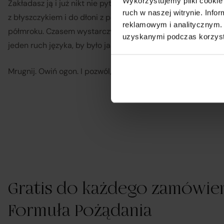
Wykorzystujemy pliki cookie 
Zakładasz ją i już nikt nie pyta, kim jesteś – tylko, czego ch
ruch w naszej witrynie. Inf
z błyszczykiem i do dłoni z pazurem. Robi wrażenie w kadrze
D
reklamowym i analitycznym. 
półmroku. Czasem wystarczy jeden detal, by z przestrzeni z
uzyskanymi podczas korzysta
jeden ruch języka, by było jasne, kto w niej reżyseruje.
Mrugnij. Owiń ogon. I pozwól, by noc zrobiła swoje.
Gratis do każdego zamówien
Formuła Pożądania