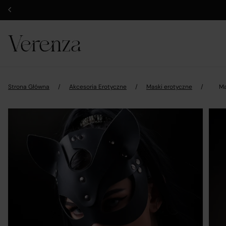
Strona Główna
/
Akcesoria Erotyczne
/
Maski erotyczne
/
Ma