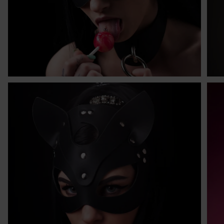
I
W 
30
pó
tr
cz
sp
O
1 