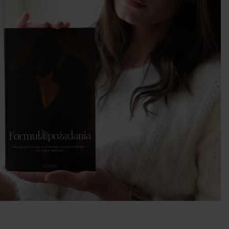
raz
wcy
y.
 w