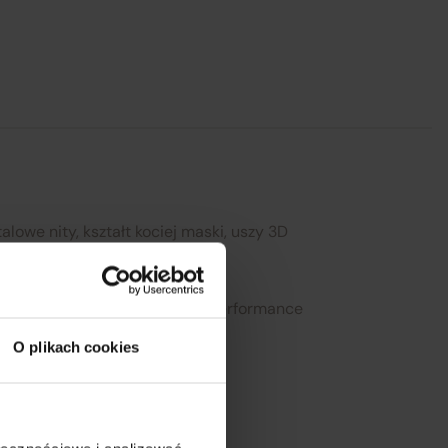
my
się
h
ez
l:
alowe nity, kształt kociej maski, uszy 3D
cje, fetyszowe sesje, klubowy performance
Zamknij
O plikach cookies