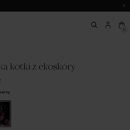
0
ka kotki z ekoskóry
ł
Czarny