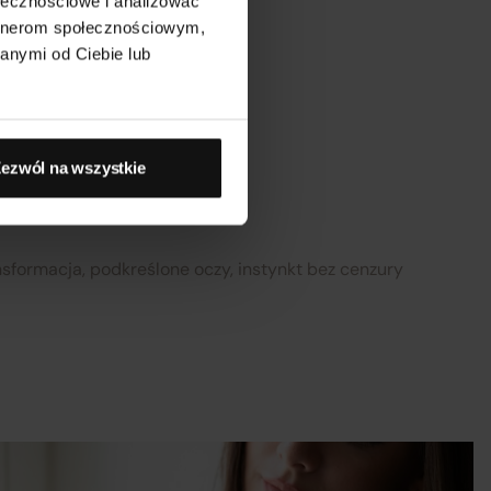
ołecznościowe i analizować
ący, fetish glam, teatralny
artnerom społecznościowym,
nij
anymi od Ciebie lub
m
ezwól na wszystkie
a
nsformacja, podkreślone oczy, instynkt bez cenzury
w