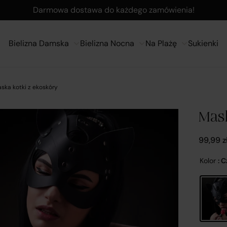
Darmowa dostawa do każdego zamówienia!
Bielizna Damska
Bielizna Nocna
Na Plażę
Sukienki
ska kotki z ekoskóry
Mas
99,99
z
Kolor
: 