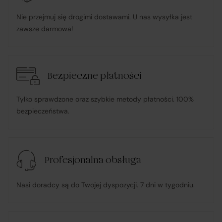
Nie przejmuj się drogimi dostawami. U nas wysyłka jest
działa w imieniu i na rzecz Klienta (na podstawie
zawsze darmowa!
udzielonego pełnomocnictwa), składając zamówienie u
Sprzedawcy i dokonując płatności za towar;
pośredniczy w obsłudze płatności związanych z
Bezpieczne płatności
transakcją;
Tylko sprawdzone oraz szybkie metody płatności. 100%
bezpieczeństwa.
informuje Klienta o wysyłce zamówionego Towaru;
ponosi odpowiedzialność za zgodność Towaru z
Profesjonalna obsługa
umową
, w tym realizuje reklamacje i roszczenia
konsumenckie zgodnie z ustawą o prawach
Nasi doradcy są do Twojej dyspozycji. 7 dni w tygodniu.
konsumenta;
w przypadku stwierdzenia niezgodności Towaru z