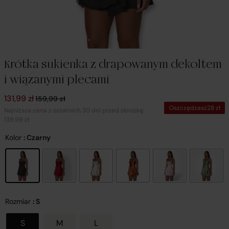
Krótka sukienka z drapowanym dekoltem
i wiązanymi plecami
Pierwotna cena wynosiła: 159,99 zł.
Aktualna cena wynosi: 131,99 zł.
131,99
zł
159,99
zł
Oszczędzasz
28
zł
Najniższa cena z ostatnich 30 dni przed obniżką:
139,99 zł
Kolor
: Czarny
Rozmiar
: S
S
M
L