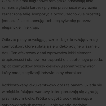
Cienkie, niemal filigranowe ramiączka odsłaniają linię
ramion, a gładki karczek płynnie przechodzi w wyraźnie
zaznaczoną talię. Kompozycja przodu zachowuje prostotę,
jednocześnie eksponując kobiecą sylwetkę poprzez
eleganckie linie kroju.
Odkryte plecy przyciągają wzrok dzięki krzyżującym się
rzemyczkom, które splatają się w dekoracyjne wiązanie u
dołu. Ten efektowny detal wprowadza lekki element
drapieżności i stanowi kontrapunkt dla subtelnego przodu.
Splot rzemyczków tworzy ciekawy geometryczny wzór,
który nadaje stylizacji indywidualny charakter.
Rozkloszowany, dwuwarstwowy dół z falbanami układa się
w miękkie, falujące warstwy, które poruszają się z gracją
przy każdym kroku. Krótka długość podkreśla nogi, a
satynowy połysk materiału łapie światło, dodając