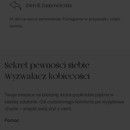
Zwrot Zamówienia
umową – organizuje wymianę na towar wolny od wad
lub zwrot środków Klientowi;
14 dni na zwrot zamówienia. Pomagamy w przypadku chęci
zwrotu.
udostępnia, na życzenie Klienta, dokumentację
produktową i instrukcje użytkowania w języku polskim;
rozpatruje reklamacje dotyczące działania samej
Sekret pewności siebie
Platformy oraz świadczonych przez siebie usług
pośrednictwa;
Wyzwalacz kobiecości
obsługuje odstąpienie od umowy pośrednictwa;
Twoje miejsce na bieliznę, która podkreśla piękno w
każdej odsłonie. Od codziennego komfortu po wyjątkowe
chwile - znajdź swój styl z nami.
przekazuje informacje na temat odstąpienia od umowy
sprzedaży;
Pomoc