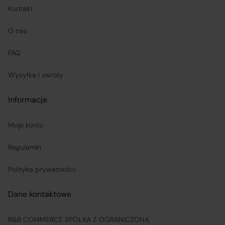
koordynuje proces odstąpienia od umowy sprzedaży
–
Kontakt
w tym przyjmuje oświadczenia Klientów, potwierdza
O nas
adres Sprzedawcy do zwrotu towaru oraz dokonuje
zwrotu ceny i kosztów dostawy.
FAQ
Wysyłka i zwroty
Sprzedawcy (Zewnętrzni przedsiębiorcy):
Informacje
są odpowiedzialni za prawidłową realizację umów
sprzedaży, w tym za dostarczenie towarów zgodnych z
Moje konto
opisem i właściwościami przedstawionymi na
Regulamin
Platformie;
Polityka prywatności
ponoszą odpowiedzialność za wykonanie umowy
zgodnie z jej treścią;
Dane kontaktowe
R&B COMMERCE SPÓŁKA Z OGRANICZONĄ
odpowiadają za realizację praw klientów wynikających