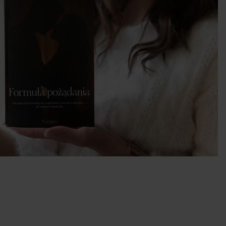
raz
wcy
y.
 w