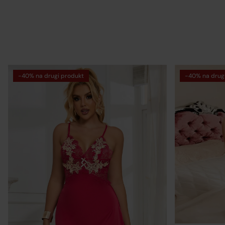
-40% na drugi produkt
-40% na drug
Op
Re
re
Po