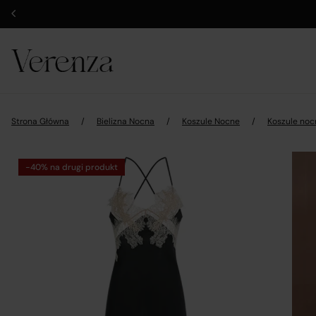
Strona Główna
/
Bielizna Nocna
/
Koszule Nocne
/
Koszule noc
-40% na drugi produkt