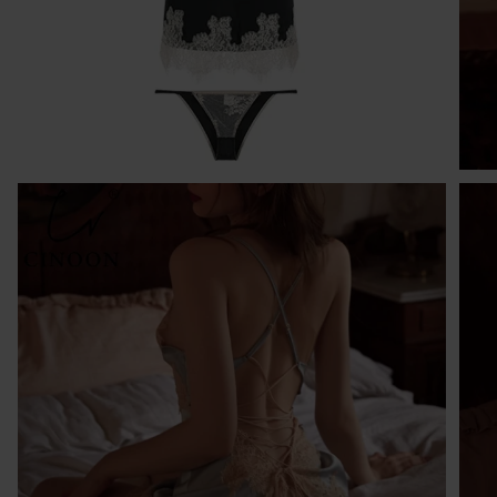
I
W 
30
pó
tr
cz
sp
O
1 