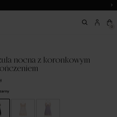
0
zula nocna z koronkowym
ończeniem
zł
Czarny