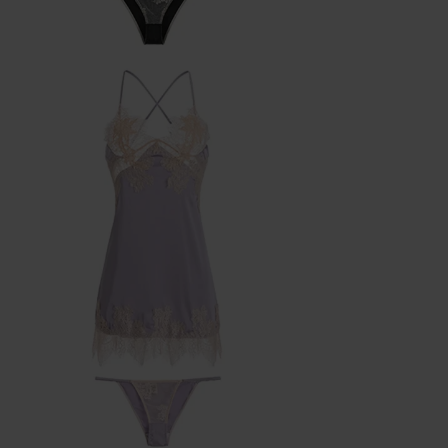
Platforma Verenza.pl prowadzona jest przez R&B Commerce
spółka z ograniczoną odpowiedzialnością jako dostawcę
platformy.
Umowy zawierane są pomiędzy konsumentami a zewnętrzny
przedsiębiorcami (Sprzedawcami), którzy prezentują swoje
oferty handlowe za pośrednictwem platformy. Operator
Platformy – R&B Commerce spółka z ograniczoną
odpowiedzialnością. – nie jest stroną umowy sprzedaży
zawieranej z Klientem (konsumentem).
Sprzedawcami są niezależni przedsiębiorcy współpracujący z
operatorem Platformy i korzystający z niej w celu oferowania
swoich produktów.