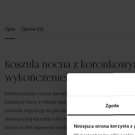
Opis
Opinie (0)
P
r
Koszula nocna z koronkow
K
wykończeniem
R&
Tabela rozm
Krótka koszula nocna damska o długości mini, z głębokim 
kształcie litery V. Model bez rękawów, z cienkimi ramiączka
Zgoda
posiada regulację na plecach. Górna część oraz dół wykoń
dekoracyjną koronką o florystycznym wzorze i falistym brze
Niniejsza strona korzysta z
biustu w dół zapewnia swobodę ruchów.
Rozmiar