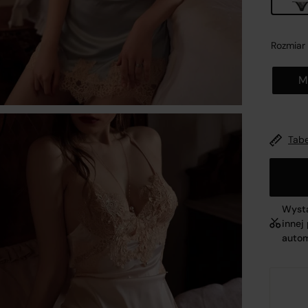
Rozmiar
M
nformacje o platformie handlowej
Zamk
Tabe
wykonaniu obowiązków wynikających z
art. 12a ustawy z dni
 maja 2014 r. o prawach konsumenta (Dz.U. 2014 poz. 827,
źn. zm.)
oraz mając na uwadze konieczność zachowania
Wysta
innej
ansparentności względem konsumentów dokonujących
autom
ynności cywilnoprawnych w postaci zawierania umów
rzedaży na odległość, spółka
R&B COMMERCE SPÓŁKA Z
GRANICZONĄ ODPOWIEDZIALNOŚCIĄ
z siedzibą w
Opolu
, 
MAJA 30A, 45-355 wpisana do Rejestru Przedsiębiorców