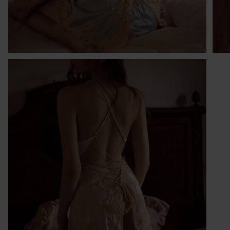
Kr
po
po
w 
ni