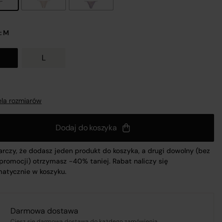
: M
L
nij
la rozmiarów
a
Dodaj do koszyka
 z
rczy, że dodasz jeden produkt do koszyka, a drugi dowolny (bez
 promocji) otrzymasz -40% taniej. Rabat naliczy się
atycznie w koszyku.
UL.
Darmowa dostawa
Ciesz się darmową dostawą do każdego zamówienia.