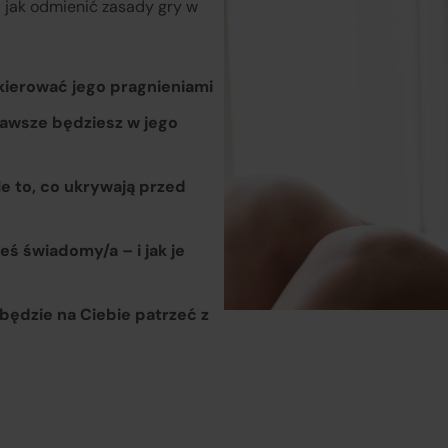
rozpatruje reklamacje dotyczące działania samej Platformy o
 i jak odmienić zasady gry w
świadczonych przez siebie usług pośrednictwa;
 kierować jego pragnieniami
obsługuje odstąpienie od umowy pośrednictwa;
 zawsze będziesz w jego
przekazuje informacje na temat odstąpienia od umowy
sprzedaży;
le to, co ukrywają przed
koordynuje proces odstąpienia od umowy sprzedaży
– w tym
eś świadomy/a – i jak je
przyjmuje oświadczenia Klientów, potwierdza adres Sprzeda
do zwrotu towaru oraz dokonuje zwrotu ceny i kosztów dostaw
będzie na Ciebie patrzeć z
rzedawcy (Zewnętrzni przedsiębiorcy):
są odpowiedzialni za prawidłową realizację umów sprzedaży,
tym za dostarczenie towarów zgodnych z opisem i