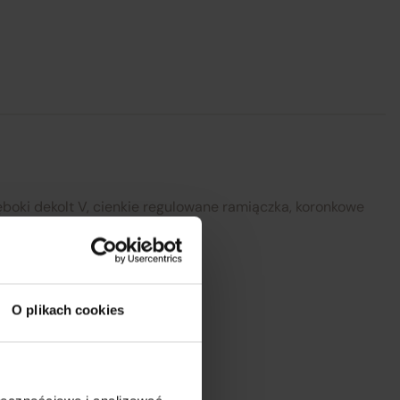
my
się
h
ez
l:
ęboki dekolt V, cienkie regulowane ramiączka, koronkowe
y fason
Zamknij
ń, na prezent
O plikach cookies
ń, zima
Długość
Waga