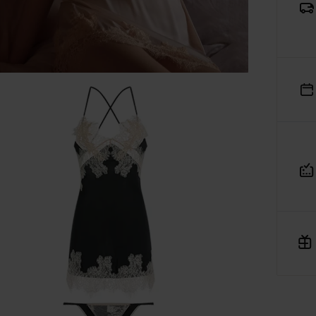
ajowego Rejestru Sądowego pod numerem KRS: 0001182670,
siadająca NIP: 7543380134 oraz REGON: 542188455, jako
dmiot prowadzący internetową platformę handlową
Verenza
rozumieniu art. 2 pkt 8 ustawy o prawach konsumenta,
niejszym informuje, iż:
Platforma Verenza.pl stanowi internetową platformę handlow
której operatorem i usługodawcą w rozumieniu przepisów
ustawy o świadczeniu usług drogą elektroniczną jest spółka
R&B Commerce spółka z ograniczoną odpowiedzialnością,
działająca w charakterze pośrednika umożliwiającego
konsumentom zawieranie umów sprzedaży na odległość z
osobami trzecimi, tj. zewnętrznymi przedsiębiorcami,
niezależnymi od R&B Commerce spółka z ograniczoną
odpowiedzialnością, dalej jako „Sprzedawcy”.