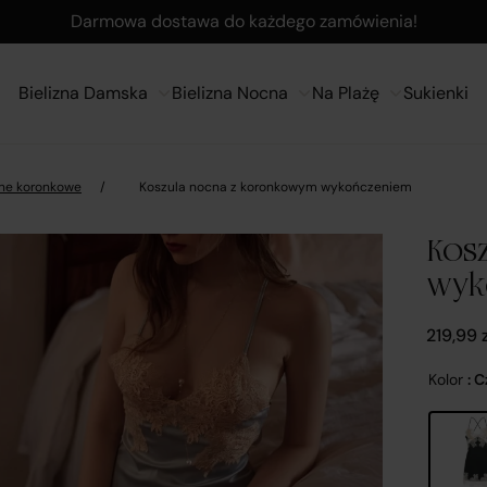
Darmowa dostawa do każdego zamówienia!
Bielizna Damska
Bielizna Nocna
Na Plażę
Sukienki
ne koronkowe
/
Koszula nocna z koronkowym wykończeniem
Kos
wyk
219,99
Kolor
: 