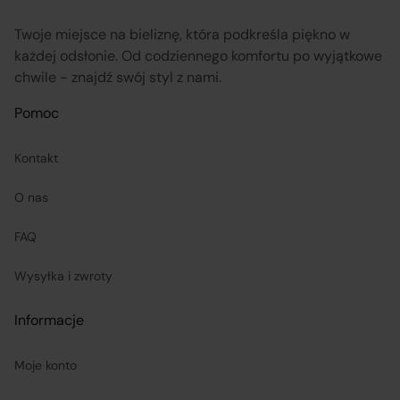
obsługuje odstąpienie od umowy pośrednictwa;
Twoje miejsce na bieliznę, która podkreśla piękno w
przekazuje informacje na temat odstąpienia od
każdej odsłonie. Od codziennego komfortu po wyjątkowe
chwile - znajdź swój styl z nami.
umowy sprzedaży;
Pomoc
koordynuje proces odstąpienia od umowy sprzedaży
– w tym przyjmuje oświadczenia Klientów, potwierdza
Kontakt
adres Sprzedawcy do zwrotu towaru oraz dokonuje
O nas
zwrotu ceny i kosztów dostawy.
FAQ
Sprzedawcy (Zewnętrzni przedsiębiorcy):
Wysyłka i zwroty
są odpowiedzialni za prawidłową realizację umów
Informacje
sprzedaży, w tym za dostarczenie towarów zgodnych z
opisem i właściwościami przedstawionymi na
Moje konto
Platformie;