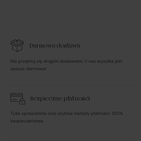
realizacji umowy zawartej przez Klienta
na platformie Verenza.pl:
R&B Commerce spółka z ograniczoną
odpowiedzialnością
Darmowa dostawa
działa w imieniu i na rzecz Klienta (na podstawie
Nie przejmuj się drogimi dostawami. U nas wysyłka jest
udzielonego pełnomocnictwa), składając zamówienie
zawsze darmowa!
u Sprzedawcy i dokonując płatności za towar;
pośredniczy w obsłudze płatności związanych z
transakcją;
Bezpieczne płatności
Tylko sprawdzone oraz szybkie metody płatności. 100%
informuje Klienta o wysyłce zamówionego Towaru;
bezpieczeństwa.
ponosi odpowiedzialność za zgodność Towaru z