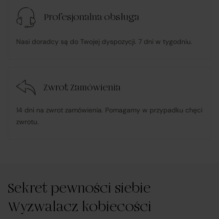
umową
, w tym realizuje reklamacje i roszczenia
Profesjonalna obsługa
konsumenckie zgodnie z ustawą o prawach
konsumenta;
Nasi doradcy są do Twojej dyspozycji. 7 dni w tygodniu.
w przypadku stwierdzenia niezgodności Towaru z
umową – organizuje wymianę na towar wolny od wad
Zwrot Zamówienia
lub zwrot środków Klientowi;
14 dni na zwrot zamówienia. Pomagamy w przypadku chęci
udostępnia, na życzenie Klienta, dokumentację
zwrotu.
produktową i instrukcje użytkowania w języku polskim;
rozpatruje reklamacje dotyczące działania samej
Platformy oraz świadczonych przez siebie usług
Sekret pewności siebie
pośrednictwa;
Wyzwalacz kobiecości