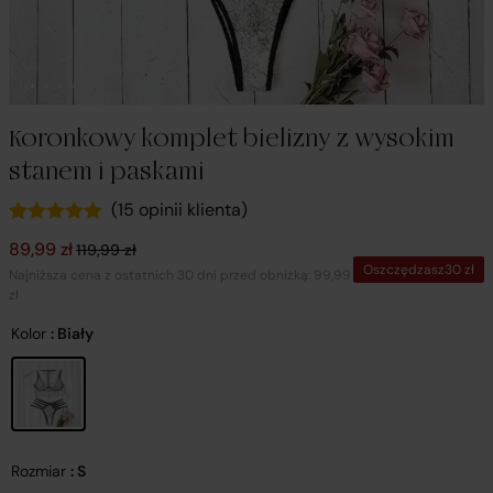
Koronkowy komplet bielizny z wysokim
stanem i paskami
(
15
opinii klienta)
Oceniony
15
Pierwotna cena wynosiła: 119,99 zł.
Aktualna cena wynosi: 89,99 zł.
89,99
zł
119,99
zł
5.00
na 5 na
Oszczędzasz
30
zł
podstawie
Najniższa cena z ostatnich 30 dni przed obniżką: 99,99
ocen
zł
klientów
Kolor
: Biały
Rozmiar
: S