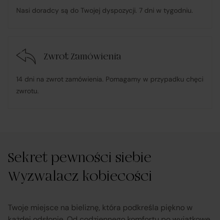
Nasi doradcy są do Twojej dyspozycji. 7 dni w tygodniu.
w przypadku stwierdzenia niezgodności Towaru z
umową – organizuje wymianę na towar wolny od wad
lub zwrot środków Klientowi;
Zwrot Zamówienia
udostępnia, na życzenie Klienta, dokumentację
14 dni na zwrot zamówienia. Pomagamy w przypadku chęci
produktową i instrukcje użytkowania w języku polskim;
zwrotu.
rozpatruje reklamacje dotyczące działania samej
Platformy oraz świadczonych przez siebie usług
pośrednictwa;
Sekret pewności siebie
Wyzwalacz kobiecości
obsługuje odstąpienie od umowy pośrednictwa;
przekazuje informacje na temat odstąpienia od umowy
Twoje miejsce na bieliznę, która podkreśla piękno w
każdej odsłonie. Od codziennego komfortu po wyjątkowe
sprzedaży;