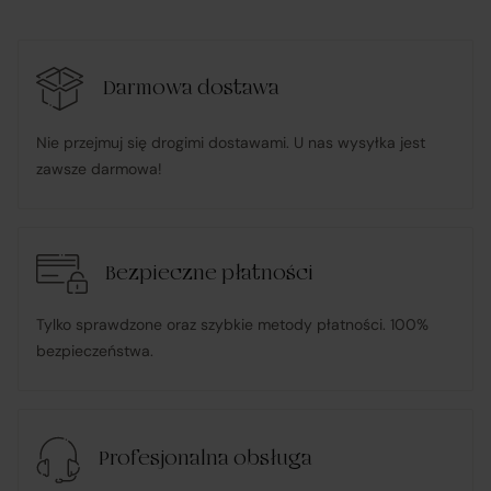
odpowiedzialnością
działa w imieniu i na rzecz Klienta (na podstawie
Darmowa dostawa
udzielonego pełnomocnictwa), składając zamówienie u
Nie przejmuj się drogimi dostawami. U nas wysyłka jest
Sprzedawcy i dokonując płatności za towar;
zawsze darmowa!
pośredniczy w obsłudze płatności związanych z
transakcją;
Bezpieczne płatności
informuje Klienta o wysyłce zamówionego Towaru;
Tylko sprawdzone oraz szybkie metody płatności. 100%
bezpieczeństwa.
ponosi odpowiedzialność za zgodność Towaru z
umową
, w tym realizuje reklamacje i roszczenia
konsumenckie zgodnie z ustawą o prawach
Profesjonalna obsługa
konsumenta;