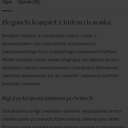
Opis
Opinie (15)
Elegancki komplet z tiulem i koronką
Komplet bielizny w odcieniach czerni i beżu, z
biustonoszem typu balconette wykonanym z
transparentnego tiulu ozdobionego kwiatowym haftem.
Model posiada cienki pasek biegnący od dekoltu ku szyi,
dodający całości nowoczesnego charakteru. Koronkowy
materiał dopasowuje się do sylwetki i zapewnia komfort
podczas noszenia.
Figi z potrójnymi paskami po bokach
Dół zestawu to figi z wysokim stanem, wyposażone w trzy
cienkie paski po bokach, które tworzą dekoracyjny efekt.
Przezroczysta koronka w tym samym wzorze co biustonosz