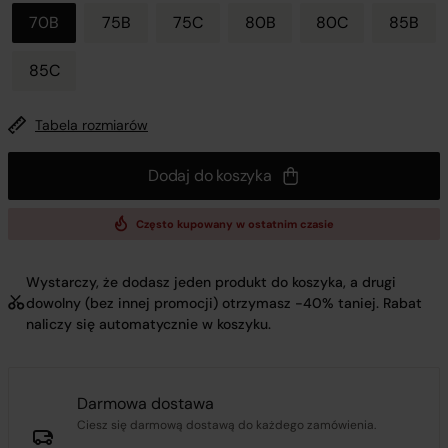
70B
75B
75C
80B
80C
85B
85C
Tabela rozmiarów
Dodaj do koszyka
Często kupowany w ostatnim czasie
Wystarczy, że dodasz jeden produkt do koszyka, a drugi
dowolny (bez innej promocji) otrzymasz -40% taniej. Rabat
naliczy się automatycznie w koszyku.
Darmowa dostawa
Ciesz się darmową dostawą do każdego zamówienia.