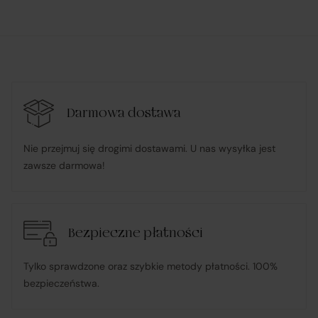
R&B Commerce spółka z ograniczoną
odpowiedzialnością
działa w imieniu i na rzecz Klienta (na podstawie
udzielonego pełnomocnictwa), składając zamówienie u
Darmowa dostawa
Sprzedawcy i dokonując płatności za towar;
Nie przejmuj się drogimi dostawami. U nas wysyłka jest
zawsze darmowa!
pośredniczy w obsłudze płatności związanych z
transakcją;
Bezpieczne płatności
informuje Klienta o wysyłce zamówionego Towaru;
Tylko sprawdzone oraz szybkie metody płatności. 100%
ponosi odpowiedzialność za zgodność Towaru z
bezpieczeństwa.
umową
, w tym realizuje reklamacje i roszczenia