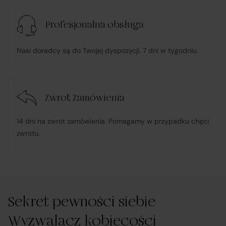
konsumenckie zgodnie z ustawą o prawach
konsumenta;
Profesjonalna obsługa
w przypadku stwierdzenia niezgodności Towaru z
Nasi doradcy są do Twojej dyspozycji. 7 dni w tygodniu.
umową – organizuje wymianę na towar wolny od wad
lub zwrot środków Klientowi;
Zwrot Zamówienia
udostępnia, na życzenie Klienta, dokumentację
produktową i instrukcje użytkowania w języku polskim;
14 dni na zwrot zamówienia. Pomagamy w przypadku chęci
zwrotu.
rozpatruje reklamacje dotyczące działania samej
Platformy oraz świadczonych przez siebie usług
pośrednictwa;
Sekret pewności siebie
obsługuje odstąpienie od umowy pośrednictwa;
Wyzwalacz kobiecości