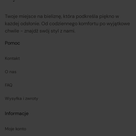
przekazuje informacje na temat odstąpienia od umowy
sprzedaży;
Twoje miejsce na bieliznę, która podkreśla piękno w
każdej odsłonie. Od codziennego komfortu po wyjątkowe
chwile - znajdź swój styl z nami.
koordynuje proces odstąpienia od umowy sprzedaży
–
w tym przyjmuje oświadczenia Klientów, potwierdza
Pomoc
adres Sprzedawcy do zwrotu towaru oraz dokonuje
Kontakt
zwrotu ceny i kosztów dostawy.
O nas
Sprzedawcy (Zewnętrzni przedsiębiorcy):
FAQ
są odpowiedzialni za prawidłową realizację umów
Wysyłka i zwroty
sprzedaży, w tym za dostarczenie towarów zgodnych z
opisem i właściwościami przedstawionymi na
Informacje
Platformie;
Moje konto