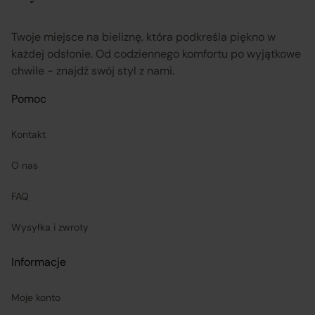
przekazuje informacje na temat odstąpienia od
umowy sprzedaży;
Twoje miejsce na bieliznę, która podkreśla piękno w
każdej odsłonie. Od codziennego komfortu po wyjątkowe
chwile - znajdź swój styl z nami.
koordynuje proces odstąpienia od umowy sprzedaży
– w tym przyjmuje oświadczenia Klientów, potwierdza
Pomoc
adres Sprzedawcy do zwrotu towaru oraz dokonuje
zwrotu ceny i kosztów dostawy.
Kontakt
O nas
Sprzedawcy (Zewnętrzni przedsiębiorcy):
FAQ
są odpowiedzialni za prawidłową realizację umów
Wysyłka i zwroty
sprzedaży, w tym za dostarczenie towarów zgodnych z
opisem i właściwościami przedstawionymi na
Informacje
Platformie;
Moje konto
ponoszą odpowiedzialność za wykonanie umowy