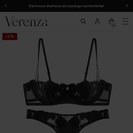
Darmowa dostawa do każdego zamówienia!
0
-27%