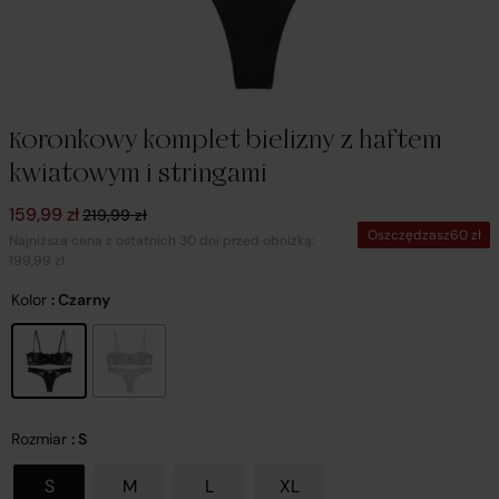
Koronkowy komplet bielizny z haftem
kwiatowym i stringami
Pierwotna cena wynosiła: 219,99 zł.
Aktualna cena wynosi: 159,99 zł.
159,99
zł
219,99
zł
Oszczędzasz
60
zł
Najniższa cena z ostatnich 30 dni przed obniżką:
199,99 zł
Kolor
: Czarny
Rozmiar
: S
S
M
L
XL