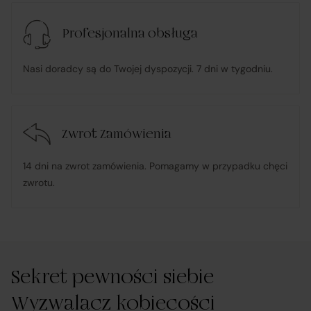
konsumenta;
Profesjonalna obsługa
w przypadku stwierdzenia niezgodności Towaru z
Nasi doradcy są do Twojej dyspozycji. 7 dni w tygodniu.
umową – organizuje wymianę na towar wolny od wad
lub zwrot środków Klientowi;
Zwrot Zamówienia
udostępnia, na życzenie Klienta, dokumentację
produktową i instrukcje użytkowania w języku polskim;
14 dni na zwrot zamówienia. Pomagamy w przypadku chęci
zwrotu.
rozpatruje reklamacje dotyczące działania samej
Platformy oraz świadczonych przez siebie usług
pośrednictwa;
Sekret pewności siebie
obsługuje odstąpienie od umowy pośrednictwa;
Wyzwalacz kobiecości