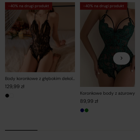
rozumieniu przepisów ustawy o świadczeniu usług
-40% na drugi produkt
-40% na drugi produkt
drogą elektroniczną jest spółka R&B Commerce
spółka z ograniczoną odpowiedzialnością, działająca w
charakterze pośrednika umożliwiającego
konsumentom zawieranie umów sprzedaży na
odległość z osobami trzecimi, tj. zewnętrznymi
przedsiębiorcami, niezależnymi od R&B Commerce
spółka z ograniczoną odpowiedzialnością, dalej jako
„Sprzedawcy”.
Body koronkowe z głębokim dekoltem i otwartym krokiem
129,99
zł
Platforma Verenza.pl prowadzona jest przez R&B
Commerce spółka z ograniczoną odpowiedzialnością
89,99
zł
jako dostawcę platformy.
Umowy zawierane są pomiędzy konsumentami a
zewnętrznymi przedsiębiorcami (Sprzedawcami),