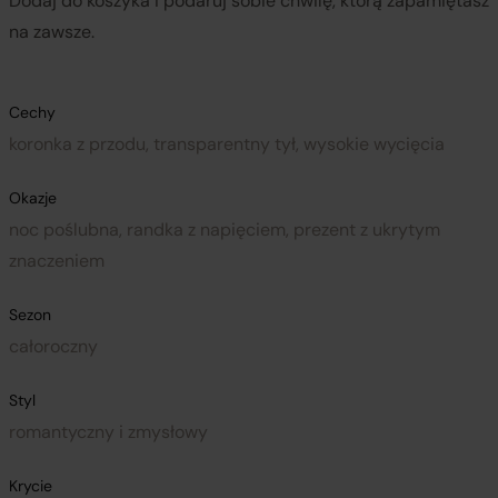
Dodaj do koszyka i podaruj sobie chwilę, którą zapamiętasz
na zawsze.
Cechy
koronka z przodu, transparentny tył, wysokie wycięcia
Okazje
noc poślubna, randka z napięciem, prezent z ukrytym
znaczeniem
Sezon
całoroczny
Styl
romantyczny i zmysłowy
Krycie