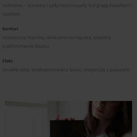
subtelne – koronka i półprzezroczysty tiul grają światłem i
cieniem
Komfort
elastyczna tkanina, delikatne ramiączka, stabilne
podtrzymanie biustu
Efekt
smukła talia, wyeksponowany biust, elegancja z pazurem