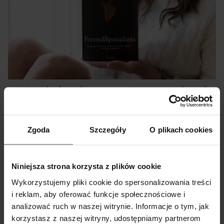
Gratis do każdego zamówienia – Ebook
Formuła Pożądania
Zgoda
Szczegóły
O plikach cookies
Kupując bieliznę w Verenza.pl, otrzymasz wyjątkowy
Informacje o platformie
prezent – ebook Formuła Pożądania. To 40 stron
Zamknij
inspiracji, sekretów i praktycznych wskazówek, które
handlowej
Niniejsza strona korzysta z plików cookie
zdradzają, dlaczego jedne pary kochają się codziennie, a
Wykorzystujemy pliki cookie do spersonalizowania treści
inne raz w miesiącu – i jak odmienić zasady gry w swojej
i reklam, aby oferować funkcje społecznościowe i
W wykonaniu obowiązków wynikających z
art. 12a
relacji.
analizować ruch w naszej witrynie. Informacje o tym, jak
ustawy z dnia 30 maja 2014 r. o prawach
korzystasz z naszej witryny, udostępniamy partnerom