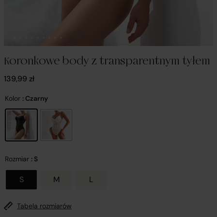
Koronkowe body z transparentnym tyłem
139,99
zł
Kolor
: Czarny
Rozmiar
: S
S
M
L
Tabela rozmiarów