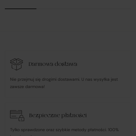
Podział obowiązków w ramach
realizacji umowy zawartej przez Klienta
na platformie Verenza.pl:
R&B Commerce spółka z ograniczoną
odpowiedzialnością
działa w imieniu i na rzecz Klienta (na podstawie
Darmowa dostawa
udzielonego pełnomocnictwa), składając zamówienie
Nie przejmuj się drogimi dostawami. U nas wysyłka jest
u Sprzedawcy i dokonując płatności za towar;
zawsze darmowa!
pośredniczy w obsłudze płatności związanych z
transakcją;
Bezpieczne płatności
informuje Klienta o wysyłce zamówionego Towaru;
Tylko sprawdzone oraz szybkie metody płatności. 100%