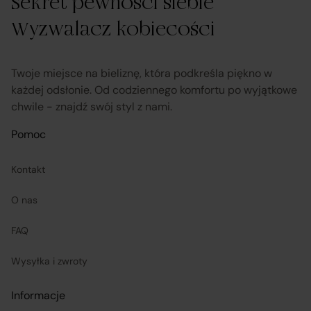
Sekret pewności siebie
Wyzwalacz kobiecości
obsługuje odstąpienie od umowy pośrednictwa;
przekazuje informacje na temat odstąpienia od
Twoje miejsce na bieliznę, która podkreśla piękno w
umowy sprzedaży;
każdej odsłonie. Od codziennego komfortu po wyjątkowe
chwile - znajdź swój styl z nami.
koordynuje proces odstąpienia od umowy sprzedaży
Pomoc
– w tym przyjmuje oświadczenia Klientów, potwierdza
adres Sprzedawcy do zwrotu towaru oraz dokonuje
Kontakt
zwrotu ceny i kosztów dostawy.
O nas
Sprzedawcy (Zewnętrzni przedsiębiorcy):
FAQ
Wysyłka i zwroty
są odpowiedzialni za prawidłową realizację umów
sprzedaży, w tym za dostarczenie towarów zgodnych z
Informacje
opisem i właściwościami przedstawionymi na