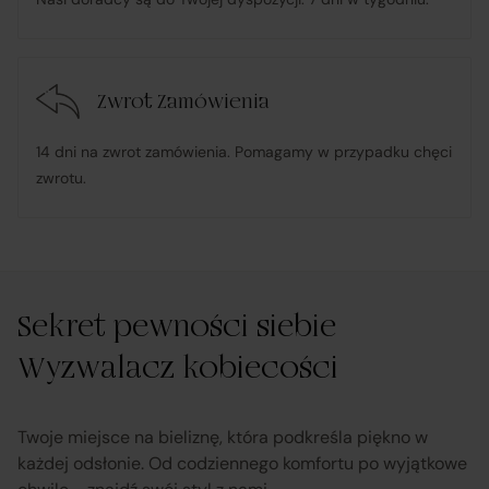
w przypadku stwierdzenia niezgodności Towaru z
umową – organizuje wymianę na towar wolny od wad
lub zwrot środków Klientowi;
Zwrot Zamówienia
udostępnia, na życzenie Klienta, dokumentację
14 dni na zwrot zamówienia. Pomagamy w przypadku chęci
produktową i instrukcje użytkowania w języku polskim;
zwrotu.
rozpatruje reklamacje dotyczące działania samej
Platformy oraz świadczonych przez siebie usług
pośrednictwa;
Sekret pewności siebie
Wyzwalacz kobiecości
obsługuje odstąpienie od umowy pośrednictwa;
przekazuje informacje na temat odstąpienia od
Twoje miejsce na bieliznę, która podkreśla piękno w
każdej odsłonie. Od codziennego komfortu po wyjątkowe
umowy sprzedaży;