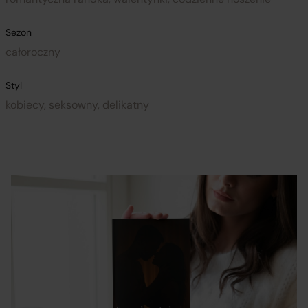
Sezon
całoroczny
Styl
kobiecy, seksowny, delikatny