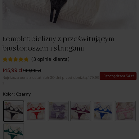
Komplet bielizny z prześwitującym
biustonoszem i stringami
(
3
opinie klienta)
Oceniony
3
Pierwotna cena wynosiła: 199,99 zł.
Aktualna cena wynosi: 145,99 zł.
145,99
zł
199,99
zł
5.00
na 5 na
Oszczędzasz
54
zł
podstawie
Najniższa cena z ostatnich 30 dni przed obniżką: 179,99
ocen
zł
klientów
Kolor
: Czarny