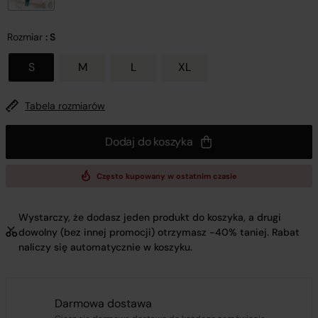
Rozmiar
: S
S
M
L
XL
Tabela rozmiarów
Dodaj do koszyka
Często kupowany w ostatnim czasie
Wystarczy, że dodasz jeden produkt do koszyka, a drugi
dowolny (bez innej promocji) otrzymasz -40% taniej. Rabat
naliczy się automatycznie w koszyku.
Darmowa dostawa