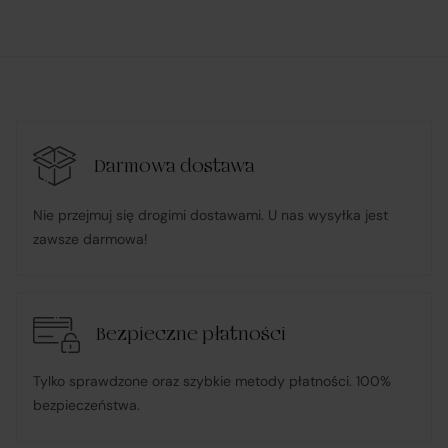
platformie Verenza.pl:
R&B Commerce spółka z ograniczoną
odpowiedzialnością
działa w imieniu i na rzecz Klienta (na podstawie
Darmowa dostawa
udzielonego pełnomocnictwa), składając zamówienie u
Nie przejmuj się drogimi dostawami. U nas wysyłka jest
Sprzedawcy i dokonując płatności za towar;
zawsze darmowa!
pośredniczy w obsłudze płatności związanych z
transakcją;
Bezpieczne płatności
informuje Klienta o wysyłce zamówionego Towaru;
Tylko sprawdzone oraz szybkie metody płatności. 100%
bezpieczeństwa.
ponosi odpowiedzialność za zgodność Towaru z