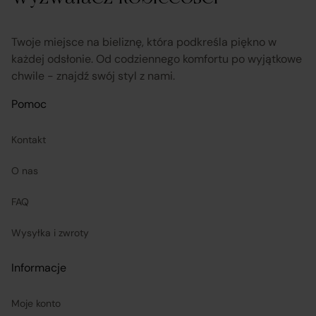
przekazuje informacje na temat odstąpienia od umowy
Twoje miejsce na bieliznę, która podkreśla piękno w
sprzedaży;
każdej odsłonie. Od codziennego komfortu po wyjątkowe
chwile - znajdź swój styl z nami.
koordynuje proces odstąpienia od umowy sprzedaży
–
Pomoc
w tym przyjmuje oświadczenia Klientów, potwierdza
adres Sprzedawcy do zwrotu towaru oraz dokonuje
Kontakt
zwrotu ceny i kosztów dostawy.
O nas
Sprzedawcy (Zewnętrzni przedsiębiorcy):
FAQ
Wysyłka i zwroty
są odpowiedzialni za prawidłową realizację umów
sprzedaży, w tym za dostarczenie towarów zgodnych z
Informacje
opisem i właściwościami przedstawionymi na
Platformie;
Moje konto