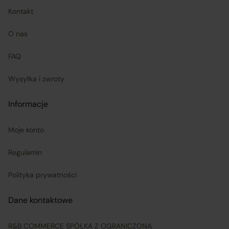
zwrotu ceny i kosztów dostawy.
Kontakt
O nas
Sprzedawcy (Zewnętrzni przedsiębiorcy):
FAQ
są odpowiedzialni za prawidłową realizację umów
Wysyłka i zwroty
sprzedaży, w tym za dostarczenie towarów zgodnych z
opisem i właściwościami przedstawionymi na
Informacje
Platformie;
Moje konto
ponoszą odpowiedzialność za wykonanie umowy
Regulamin
zgodnie z jej treścią;
Polityka prywatności
odpowiadają za realizację praw klientów wynikających
Dane kontaktowe
z zawartej umowy sprzedaży, przy czym obowiązki
związane z realizacją uprawnień konsumentów w
R&B COMMERCE SPÓŁKA Z OGRANICZONĄ