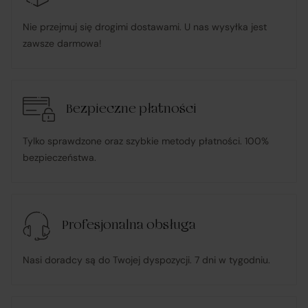
u Sprzedawcy i dokonując płatności za towar;
Nie przejmuj się drogimi dostawami. U nas wysyłka jest
zawsze darmowa!
pośredniczy w obsłudze płatności związanych z
transakcją;
Bezpieczne płatności
informuje Klienta o wysyłce zamówionego Towaru;
Tylko sprawdzone oraz szybkie metody płatności. 100%
ponosi odpowiedzialność za zgodność Towaru z
bezpieczeństwa.
umową
, w tym realizuje reklamacje i roszczenia
konsumenckie zgodnie z ustawą o prawach
konsumenta;
Profesjonalna obsługa
w przypadku stwierdzenia niezgodności Towaru z
Nasi doradcy są do Twojej dyspozycji. 7 dni w tygodniu.
umową – organizuje wymianę na towar wolny od wad
lub zwrot środków Klientowi;