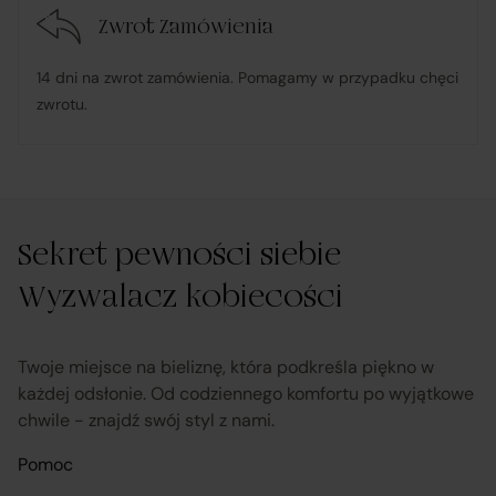
Zwrot Zamówienia
udostępnia, na życzenie Klienta, dokumentację
produktową i instrukcje użytkowania w języku polskim;
14 dni na zwrot zamówienia. Pomagamy w przypadku chęci
zwrotu.
rozpatruje reklamacje dotyczące działania samej
Platformy oraz świadczonych przez siebie usług
pośrednictwa;
Sekret pewności siebie
obsługuje odstąpienie od umowy pośrednictwa;
Wyzwalacz kobiecości
przekazuje informacje na temat odstąpienia od
umowy sprzedaży;
Twoje miejsce na bieliznę, która podkreśla piękno w
każdej odsłonie. Od codziennego komfortu po wyjątkowe
chwile - znajdź swój styl z nami.
koordynuje proces odstąpienia od umowy sprzedaży
– w tym przyjmuje oświadczenia Klientów, potwierdza
Pomoc
adres Sprzedawcy do zwrotu towaru oraz dokonuje