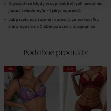
Najczęstsze błędy w sypialni, których nawet nie
Platforma Verenza.pl prowadzona jest przez R&B
jesteś świadomy/a – i jak je naprawić
Commerce spółka z ograniczoną odpowiedzialnością
Jak przełamać rutynę i sprawić, że partner/ka
jako dostawcę platformy.
znów będzie na Ciebie patrzeć z pożądaniem
Umowy zawierane są pomiędzy konsumentami a
zewnętrznymi przedsiębiorcami (Sprzedawcami),
Podobne produkty
którzy prezentują swoje oferty handlowe za
pośrednictwem platformy. Operator Platformy – R&B
Commerce spółka z ograniczoną odpowiedzialnością.
-19%
-24%
– nie jest stroną umowy sprzedaży zawieranej z
Klientem (konsumentem).
Sprzedawcami są niezależni przedsiębiorcy
współpracujący z operatorem Platformy i korzystający
z niej w celu oferowania swoich produktów.