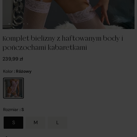
Komplet bielizny z haftowanym body i
pończochami kabaretkami
239,99
zł
Kolor
: Różowy
Rozmiar
: S
S
M
L