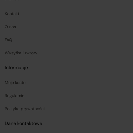
adres Sprzedawcy do zwrotu towaru oraz dokonuje
Kontakt
zwrotu ceny i kosztów dostawy.
O nas
Sprzedawcy (Zewnętrzni przedsiębiorcy):
FAQ
są odpowiedzialni za prawidłową realizację umów
Wysyłka i zwroty
sprzedaży, w tym za dostarczenie towarów zgodnych z
opisem i właściwościami przedstawionymi na
Informacje
Platformie;
Moje konto
ponoszą odpowiedzialność za wykonanie umowy
Regulamin
zgodnie z jej treścią;
Polityka prywatności
odpowiadają za realizację praw klientów wynikających
Dane kontaktowe
z zawartej umowy sprzedaży, przy czym obowiązki
związane z realizacją uprawnień konsumentów w