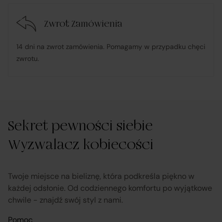
Zwrot Zamówienia
udostępnia, na życzenie Klienta, dokumentację
produktową i instrukcje użytkowania w języku polskim;
14 dni na zwrot zamówienia. Pomagamy w przypadku chęci
zwrotu.
rozpatruje reklamacje dotyczące działania samej
Platformy oraz świadczonych przez siebie usług
pośrednictwa;
Sekret pewności siebie
obsługuje odstąpienie od umowy pośrednictwa;
Wyzwalacz kobiecości
przekazuje informacje na temat odstąpienia od
umowy sprzedaży;
Twoje miejsce na bieliznę, która podkreśla piękno w
każdej odsłonie. Od codziennego komfortu po wyjątkowe
chwile - znajdź swój styl z nami.
koordynuje proces odstąpienia od umowy sprzedaży
– w tym przyjmuje oświadczenia Klientów, potwierdza
Pomoc