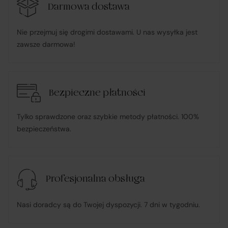
udzielonego pełnomocnictwa), składając zamówienie
Darmowa dostawa
u Sprzedawcy i dokonując płatności za towar;
Nie przejmuj się drogimi dostawami. U nas wysyłka jest
zawsze darmowa!
pośredniczy w obsłudze płatności związanych z
transakcją;
Bezpieczne płatności
informuje Klienta o wysyłce zamówionego Towaru;
Tylko sprawdzone oraz szybkie metody płatności. 100%
ponosi odpowiedzialność za zgodność Towaru z
bezpieczeństwa.
umową
, w tym realizuje reklamacje i roszczenia
konsumenckie zgodnie z ustawą o prawach
konsumenta;
Profesjonalna obsługa
w przypadku stwierdzenia niezgodności Towaru z
Nasi doradcy są do Twojej dyspozycji. 7 dni w tygodniu.
umową – organizuje wymianę na towar wolny od wad
lub zwrot środków Klientowi;