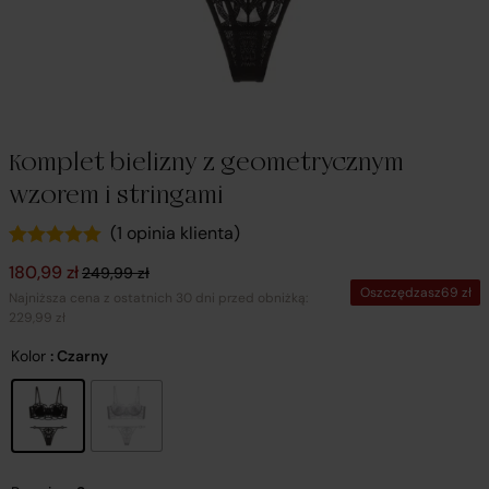
Komplet bielizny z geometrycznym
wzorem i stringami
(
1
opinia klienta)
Oceniony
1
Pierwotna cena wynosiła: 249,99 zł.
Aktualna cena wynosi: 180,99 zł.
180,99
zł
249,99
zł
5.00
na 5 na
Oszczędzasz
69
zł
podstawie
Najniższa cena z ostatnich 30 dni przed obniżką:
oceny klienta
229,99 zł
Kolor
: Czarny