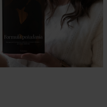
raz
wcy
y.
 w