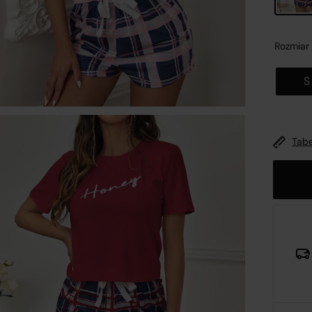
Rozmiar
S
nformacje o platformie handlowej
Zamk
Tabe
wykonaniu obowiązków wynikających z
art. 12a ustawy z dni
 maja 2014 r. o prawach konsumenta (Dz.U. 2014 poz. 827,
źn. zm.)
oraz mając na uwadze konieczność zachowania
ansparentności względem konsumentów dokonujących
ynności cywilnoprawnych w postaci zawierania umów
rzedaży na odległość, spółka
R&B COMMERCE SPÓŁKA Z
GRANICZONĄ ODPOWIEDZIALNOŚCIĄ
z siedzibą w
Opolu
, 
MAJA 30A, 45-355 wpisana do Rejestru Przedsiębiorców