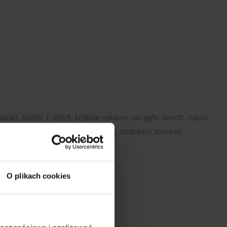
my
się
h
ez
l:
et, krótki T-shirt, krótkie rękawy, okrągły dekolt, napis
y z elastyczną talią, wzór w kratę, ozdobny sznurek
Zamknij
ynek
O plikach cookies
Talia