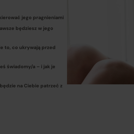
rozpatruje reklamacje dotyczące działania samej Platformy o
świadczonych przez siebie usług pośrednictwa;
 kierować jego pragnieniami
obsługuje odstąpienie od umowy pośrednictwa;
 zawsze będziesz w jego
przekazuje informacje na temat odstąpienia od umowy
le to, co ukrywają przed
sprzedaży;
eś świadomy/a – i jak je
koordynuje proces odstąpienia od umowy sprzedaży
– w tym
przyjmuje oświadczenia Klientów, potwierdza adres Sprzeda
będzie na Ciebie patrzeć z
do zwrotu towaru oraz dokonuje zwrotu ceny i kosztów dostaw
rzedawcy (Zewnętrzni przedsiębiorcy):
są odpowiedzialni za prawidłową realizację umów sprzedaży,
tym za dostarczenie towarów zgodnych z opisem i