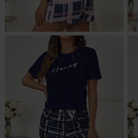
Kr
po
po
w 
ni