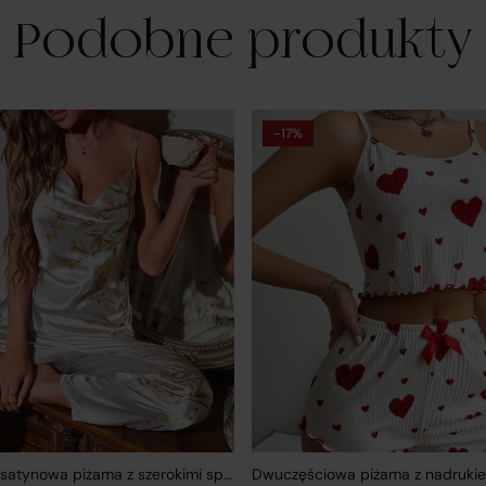
właściwościami przedstawionymi na Platformie;
Podobne produkty
ponoszą odpowiedzialność za wykonanie umowy zgodnie z jej
treścią;
-17%
odpowiadają za realizację praw klientów wynikających z
zawartej umowy sprzedaży, przy czym obowiązki związane z
realizacją uprawnień konsumentów w zakresie reklamacji i
odstąpienia od umowy wykonuje w ich imieniu Operator
Platformy.
isany podział ról i obowiązków znajduje odzwierciedlenie w
gulaminie Platformy Verenza.pl, dostępnym pod adresem
gulamin
Dwuczęściowa satynowa piżama z szerokimi spodniami
za wymienionymi powyżej podmiotami, w realizację umów