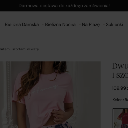
Darmowa dostawa do każdego zamówienia!
Bielizna Damska
Bielizna Nocna
Na Plażę
Sukienki
rtem i szortami w kratę
Dwu
i sz
109,99
Kolor
: 