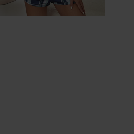
Platforma Verenza.pl prowadzona jest przez R&B Commerce
spółka z ograniczoną odpowiedzialnością jako dostawcę
platformy.
Umowy zawierane są pomiędzy konsumentami a zewnętrzny
przedsiębiorcami (Sprzedawcami), którzy prezentują swoje
oferty handlowe za pośrednictwem platformy. Operator
Platformy – R&B Commerce spółka z ograniczoną
odpowiedzialnością. – nie jest stroną umowy sprzedaży
zawieranej z Klientem (konsumentem).
Sprzedawcami są niezależni przedsiębiorcy współpracujący z
operatorem Platformy i korzystający z niej w celu oferowania
swoich produktów.