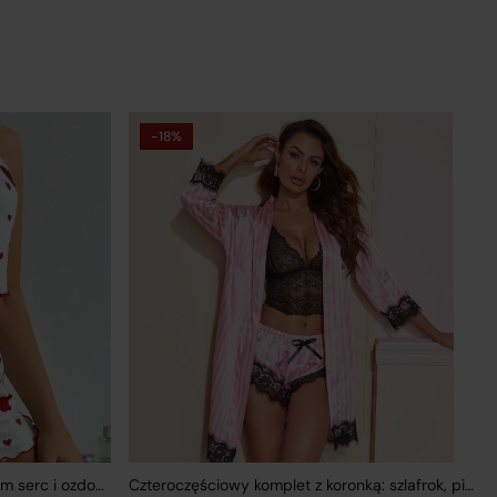
-18%
Dwuczęściowa piżama z nadrukiem serc i ozdobną falbanką
Czteroczęściowy komplet z koronką: szlafrok, piżama i bielizna