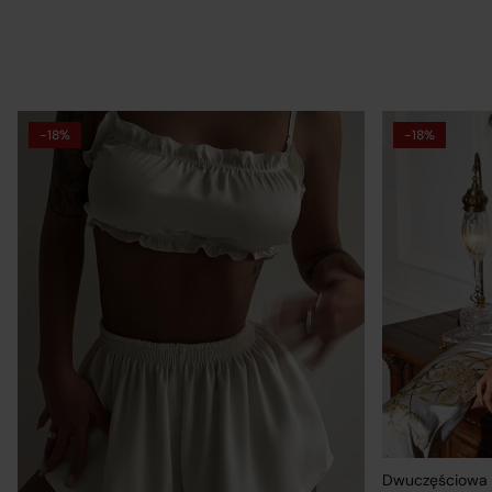
-18%
-18%
Op
Re
re
Po