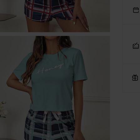
ajowego Rejestru Sądowego pod numerem KRS: 0001182670,
siadająca NIP: 7543380134 oraz REGON: 542188455, jako
dmiot prowadzący internetową platformę handlową
Verenza
rozumieniu art. 2 pkt 8 ustawy o prawach konsumenta,
niejszym informuje, iż:
Platforma Verenza.pl stanowi internetową platformę handlow
której operatorem i usługodawcą w rozumieniu przepisów
ustawy o świadczeniu usług drogą elektroniczną jest spółka
R&B Commerce spółka z ograniczoną odpowiedzialnością,
działająca w charakterze pośrednika umożliwiającego
konsumentom zawieranie umów sprzedaży na odległość z
osobami trzecimi, tj. zewnętrznymi przedsiębiorcami,
niezależnymi od R&B Commerce spółka z ograniczoną
odpowiedzialnością, dalej jako „Sprzedawcy”.