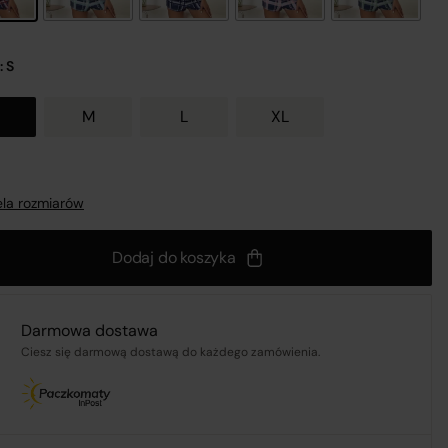
: S
M
L
XL
nij
la rozmiarów
a
Dodaj do koszyka
 z
Darmowa dostawa
Ciesz się darmową dostawą do każdego zamówienia.
UL.