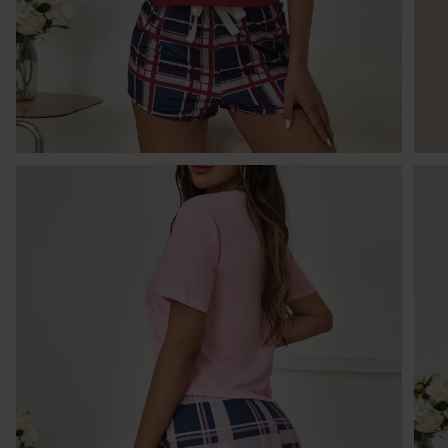
I
W 
30
pó
tr
cz
sp
O
1 