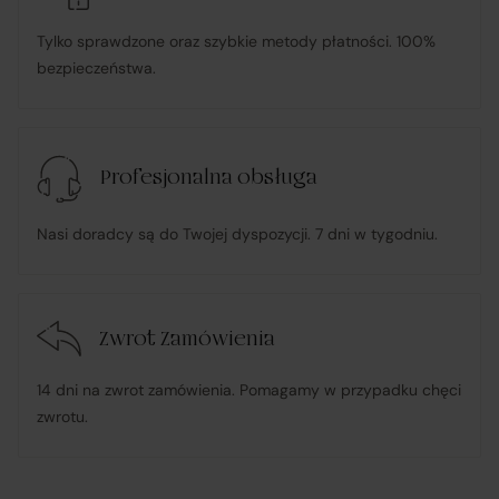
Tylko sprawdzone oraz szybkie metody płatności. 100%
ponosi odpowiedzialność za zgodność Towaru z
bezpieczeństwa.
umową
, w tym realizuje reklamacje i roszczenia
konsumenckie zgodnie z ustawą o prawach
konsumenta;
Profesjonalna obsługa
w przypadku stwierdzenia niezgodności Towaru z
Nasi doradcy są do Twojej dyspozycji. 7 dni w tygodniu.
umową – organizuje wymianę na towar wolny od wad
lub zwrot środków Klientowi;
Zwrot Zamówienia
udostępnia, na życzenie Klienta, dokumentację
produktową i instrukcje użytkowania w języku polskim;
14 dni na zwrot zamówienia. Pomagamy w przypadku chęci
zwrotu.
rozpatruje reklamacje dotyczące działania samej
Platformy oraz świadczonych przez siebie usług