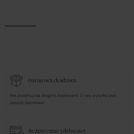
Podział obowiązków w ramach
realizacji umowy zawartej przez Klienta
na platformie Verenza.pl:
R&B Commerce spółka z ograniczoną
odpowiedzialnością
działa w imieniu i na rzecz Klienta (na podstawie
udzielonego pełnomocnictwa), składając zamówienie
Darmowa dostawa
u Sprzedawcy i dokonując płatności za towar;
Nie przejmuj się drogimi dostawami. U nas wysyłka jest
zawsze darmowa!
pośredniczy w obsłudze płatności związanych z
transakcją;
Bezpieczne płatności
informuje Klienta o wysyłce zamówionego Towaru;