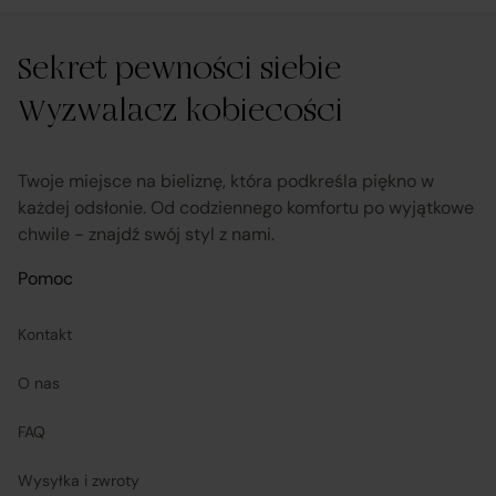
pośrednictwa;
Sekret pewności siebie
obsługuje odstąpienie od umowy pośrednictwa;
Wyzwalacz kobiecości
przekazuje informacje na temat odstąpienia od
umowy sprzedaży;
Twoje miejsce na bieliznę, która podkreśla piękno w
każdej odsłonie. Od codziennego komfortu po wyjątkowe
chwile - znajdź swój styl z nami.
koordynuje proces odstąpienia od umowy sprzedaży
– w tym przyjmuje oświadczenia Klientów, potwierdza
Pomoc
adres Sprzedawcy do zwrotu towaru oraz dokonuje
zwrotu ceny i kosztów dostawy.
Kontakt
O nas
Sprzedawcy (Zewnętrzni przedsiębiorcy):
FAQ
są odpowiedzialni za prawidłową realizację umów
Wysyłka i zwroty
sprzedaży, w tym za dostarczenie towarów zgodnych z