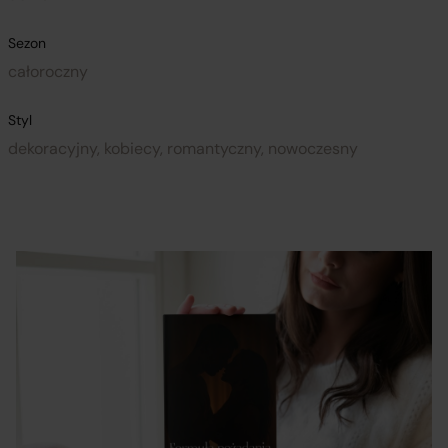
Sezon
całoroczny
Styl
dekoracyjny, kobiecy, romantyczny, nowoczesny