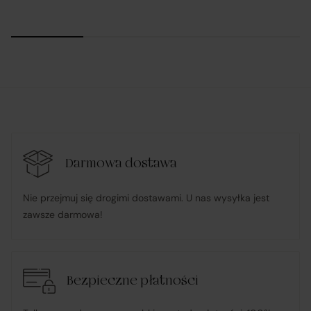
Podział obowiązków w ramach
realizacji umowy zawartej przez Klienta
na platformie Verenza.pl:
R&B Commerce spółka z ograniczoną
odpowiedzialnością
działa w imieniu i na rzecz Klienta (na podstawie
udzielonego pełnomocnictwa), składając zamówienie
Darmowa dostawa
u Sprzedawcy i dokonując płatności za towar;
Nie przejmuj się drogimi dostawami. U nas wysyłka jest
zawsze darmowa!
pośredniczy w obsłudze płatności związanych z
transakcją;
Bezpieczne płatności
informuje Klienta o wysyłce zamówionego Towaru;