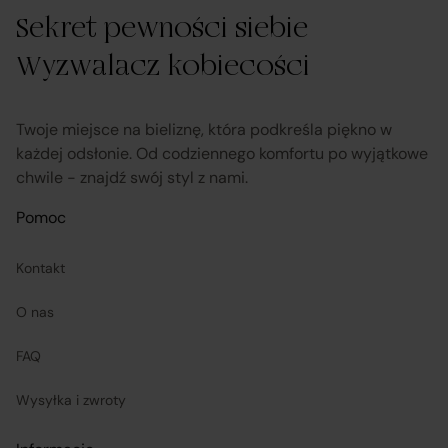
Sekret pewności siebie
obsługuje odstąpienie od umowy pośrednictwa;
Wyzwalacz kobiecości
przekazuje informacje na temat odstąpienia od
umowy sprzedaży;
Twoje miejsce na bieliznę, która podkreśla piękno w
każdej odsłonie. Od codziennego komfortu po wyjątkowe
chwile - znajdź swój styl z nami.
koordynuje proces odstąpienia od umowy sprzedaży
– w tym przyjmuje oświadczenia Klientów, potwierdza
Pomoc
adres Sprzedawcy do zwrotu towaru oraz dokonuje
Kontakt
zwrotu ceny i kosztów dostawy.
O nas
Sprzedawcy (Zewnętrzni przedsiębiorcy):
FAQ
są odpowiedzialni za prawidłową realizację umów
Wysyłka i zwroty
sprzedaży, w tym za dostarczenie towarów zgodnych z
opisem i właściwościami przedstawionymi na