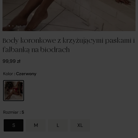
Body koronkowe z krzyżującymi paskami i
falbanką na biodrach
99,99
zł
Kolor
: Czerwony
Rozmiar
: S
S
M
L
XL