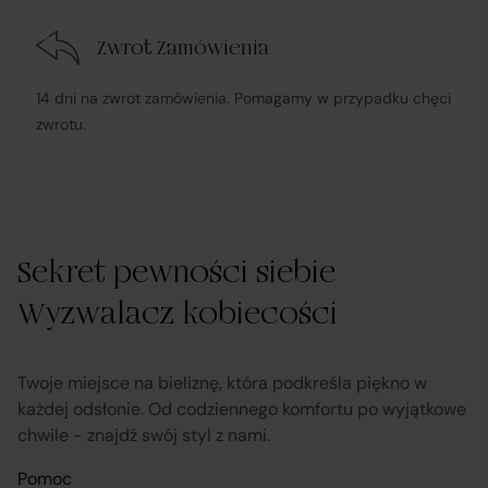
lub zwrot środków Klientowi;
Zwrot Zamówienia
udostępnia, na życzenie Klienta, dokumentację
14 dni na zwrot zamówienia. Pomagamy w przypadku chęci
produktową i instrukcje użytkowania w języku polskim;
zwrotu.
rozpatruje reklamacje dotyczące działania samej
Platformy oraz świadczonych przez siebie usług
pośrednictwa;
Sekret pewności siebie
Wyzwalacz kobiecości
obsługuje odstąpienie od umowy pośrednictwa;
przekazuje informacje na temat odstąpienia od
Twoje miejsce na bieliznę, która podkreśla piękno w
umowy sprzedaży;
każdej odsłonie. Od codziennego komfortu po wyjątkowe
chwile - znajdź swój styl z nami.
koordynuje proces odstąpienia od umowy sprzedaży
Pomoc