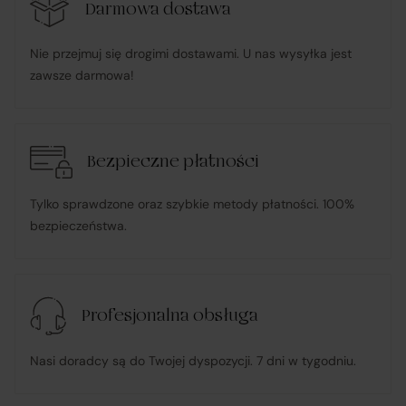
działa w imieniu i na rzecz Klienta (na podstawie
Darmowa dostawa
udzielonego pełnomocnictwa), składając zamówienie
Nie przejmuj się drogimi dostawami. U nas wysyłka jest
u Sprzedawcy i dokonując płatności za towar;
zawsze darmowa!
pośredniczy w obsłudze płatności związanych z
transakcją;
Bezpieczne płatności
informuje Klienta o wysyłce zamówionego Towaru;
Tylko sprawdzone oraz szybkie metody płatności. 100%
bezpieczeństwa.
ponosi odpowiedzialność za zgodność Towaru z
umową
, w tym realizuje reklamacje i roszczenia
konsumenckie zgodnie z ustawą o prawach
Profesjonalna obsługa
konsumenta;
Nasi doradcy są do Twojej dyspozycji. 7 dni w tygodniu.
w przypadku stwierdzenia niezgodności Towaru z
umową – organizuje wymianę na towar wolny od wad