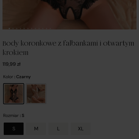
Body koronkowe z falbankami i otwartym
krokiem
119,99
zł
Kolor
: Czarny
Rozmiar
: S
S
M
L
XL