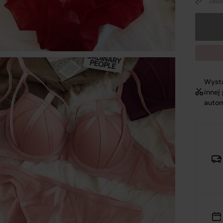
siadająca NIP: 7543380134 oraz REGON: 542188455, jako
dmiot prowadzący internetową platformę handlową
Verenza
rozumieniu art. 2 pkt 8 ustawy o prawach konsumenta,
niejszym informuje, iż:
Platforma Verenza.pl stanowi internetową platformę handlow
Wysta
innej
której operatorem i usługodawcą w rozumieniu przepisów
autom
ustawy o świadczeniu usług drogą elektroniczną jest spółka
R&B Commerce spółka z ograniczoną odpowiedzialnością,
działająca w charakterze pośrednika umożliwiającego
konsumentom zawieranie umów sprzedaży na odległość z
osobami trzecimi, tj. zewnętrznymi przedsiębiorcami,
niezależnymi od R&B Commerce spółka z ograniczoną
odpowiedzialnością, dalej jako „Sprzedawcy”.
Platforma Verenza.pl prowadzona jest przez R&B Commerce