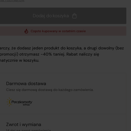
.pl
Dodaj do koszyka
Często kupowany w ostatnim czasie
ą,
rczy, że dodasz jeden produkt do koszyka, a drugi dowolny (bez
 promocji) otrzymasz -40% taniej. Rabat naliczy się
atycznie w koszyku.
Darmowa dostawa
Ciesz się darmową dostawą do każdego zamówienia.
Zwrot i wymiana
14 dni na zwrot zamówienia