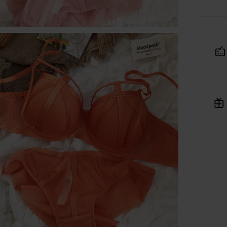
spółka z ograniczoną odpowiedzialnością jako dostawcę
platformy.
Umowy zawierane są pomiędzy konsumentami a zewnętrzny
przedsiębiorcami (Sprzedawcami), którzy prezentują swoje
oferty handlowe za pośrednictwem platformy. Operator
Platformy – R&B Commerce spółka z ograniczoną
odpowiedzialnością. – nie jest stroną umowy sprzedaży
zawieranej z Klientem (konsumentem).
Sprzedawcami są niezależni przedsiębiorcy współpracujący z
operatorem Platformy i korzystający z niej w celu oferowania
swoich produktów.
Do wszystkich umów zawieranych za pośrednictwem platfor