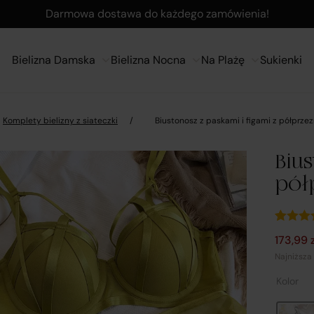
Darmowa dostawa do każdego zamówienia!
Bielizna Damska
Bielizna Nocna
Na Plażę
Sukienki
Komplety bielizny z siateczki
/
Biustonosz z paskami i figami z półprzez
Bius
półp
Ocenion
1
Pierwot
Aktualn
173,99
5.00
na 
podsta
Najniższa
oceny kl
Kolor