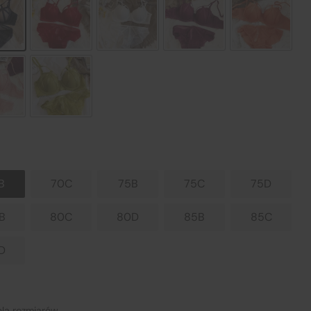
nij
a
 z
B
70C
75B
75C
75D
B
80C
80D
85B
85C
D
UL.
la rozmiarów