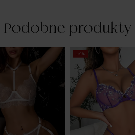
ponoszą odpowiedzialność za wykonanie umowy zgodnie z jej
treścią;
Podobne produkty
odpowiadają za realizację praw klientów wynikających z
zawartej umowy sprzedaży, przy czym obowiązki związane z
-19%
realizacją uprawnień konsumentów w zakresie reklamacji i
odstąpienia od umowy wykonuje w ich imieniu Operator
Platformy.
isany podział ról i obowiązków znajduje odzwierciedlenie w
gulaminie Platformy Verenza.pl, dostępnym pod adresem
gulamin
za wymienionymi powyżej podmiotami, w realizację umów
wieranych za pośrednictwem platformy mogą być