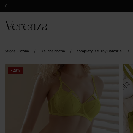
Strona Główna
/
Bielizna Nocna
/
Komplety Bielizny Damskiej
/
-28%