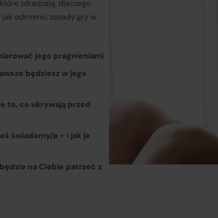
świadczonych przez siebie usług pośrednictwa;
 które zdradzają, dlaczego
 i jak odmienić zasady gry w
obsługuje odstąpienie od umowy pośrednictwa;
 kierować jego pragnieniami
przekazuje informacje na temat odstąpienia od umowy
sprzedaży;
 zawsze będziesz w jego
koordynuje proces odstąpienia od umowy sprzedaży
– w tym
le to, co ukrywają przed
przyjmuje oświadczenia Klientów, potwierdza adres Sprzeda
do zwrotu towaru oraz dokonuje zwrotu ceny i kosztów dostaw
eś świadomy/a – i jak je
rzedawcy (Zewnętrzni przedsiębiorcy):
będzie na Ciebie patrzeć z
są odpowiedzialni za prawidłową realizację umów sprzedaży,
tym za dostarczenie towarów zgodnych z opisem i
właściwościami przedstawionymi na Platformie;