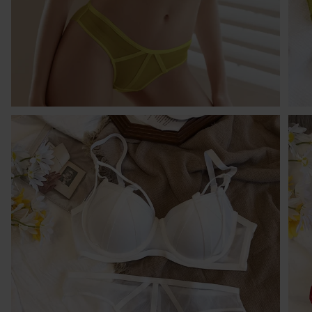
I
W 
30
pó
tr
cz
sp
O
1 
Kr