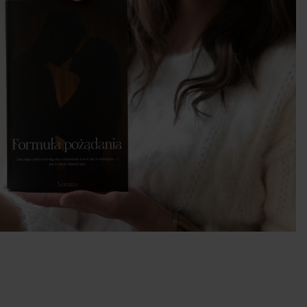
wcy
y.
 w