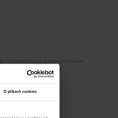
się
h
ez
l:
p z fiszbinami, plunge, geometryczne paski,
Zamknij
siateczka, regulowane ramiączka
walentynki, wieczorne wyjście
O plikach cookies
Obwód w biodrach
82 cm