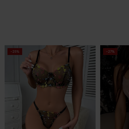
-25%
-27%
Op
Re
re
Po
za