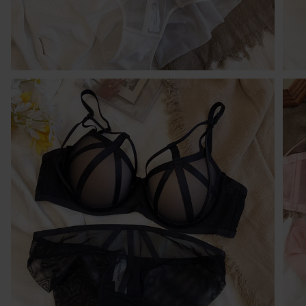
po
po
w 
ni