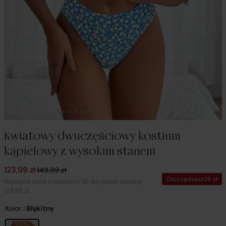
Kwiatowy dwuczęściowy kostium
kąpielowy z wysokim stanem
Pierwotna cena wynosiła: 149,99 zł.
Aktualna cena wynosi: 123,99 zł.
123,99
zł
149,99
zł
Oszczędzasz
26
zł
Najniższa cena z ostatnich 30 dni przed obniżką:
129,99 zł
Kolor
: Błękitny