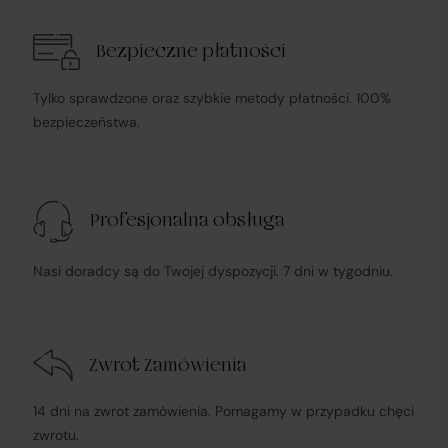
transakcją;
Bezpieczne płatności
informuje Klienta o wysyłce zamówionego Towaru;
Tylko sprawdzone oraz szybkie metody płatności. 100%
bezpieczeństwa.
ponosi odpowiedzialność za zgodność Towaru z
umową
, w tym realizuje reklamacje i roszczenia
konsumenckie zgodnie z ustawą o prawach
Profesjonalna obsługa
konsumenta;
Nasi doradcy są do Twojej dyspozycji. 7 dni w tygodniu.
w przypadku stwierdzenia niezgodności Towaru z
umową – organizuje wymianę na towar wolny od wad
lub zwrot środków Klientowi;
Zwrot Zamówienia
udostępnia, na życzenie Klienta, dokumentację
14 dni na zwrot zamówienia. Pomagamy w przypadku chęci
produktową i instrukcje użytkowania w języku polskim;
zwrotu.