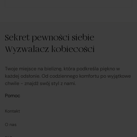
rozpatruje reklamacje dotyczące działania samej
Platformy oraz świadczonych przez siebie usług
pośrednictwa;
Sekret pewności siebie
Wyzwalacz kobiecości
obsługuje odstąpienie od umowy pośrednictwa;
przekazuje informacje na temat odstąpienia od
Twoje miejsce na bieliznę, która podkreśla piękno w
każdej odsłonie. Od codziennego komfortu po wyjątkowe
umowy sprzedaży;
chwile - znajdź swój styl z nami.
koordynuje proces odstąpienia od umowy sprzedaży
Pomoc
– w tym przyjmuje oświadczenia Klientów, potwierdza
Kontakt
adres Sprzedawcy do zwrotu towaru oraz dokonuje
zwrotu ceny i kosztów dostawy.
O nas