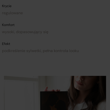
Krycie
regulowane
Komfort
wysoki, dopasowujący się
Efekt
podkreślenie sylwetki, pełna kontrola looku