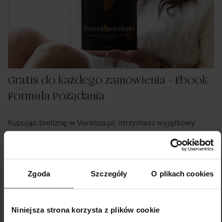
Gratis do każdego zamówienia – Ebook
Formuła Pożądania
Kupując bieliznę w Verenza.pl, otrzymasz wyjątkowy
prezent – ebook Formuła Pożądania. To 40 stron
inspiracji, sekretów i praktycznych wskazówek, które
zdradzają, dlaczego jedne pary kochają się codziennie, a
Zgoda
Szczegóły
O plikach cookies
inne raz w miesiącu – i jak odmienić zasady gry w swojej
relacji.
Informacje o platformie
Zamknij
Niniejsza strona korzysta z plików cookie
Odkryj, co naprawdę kręci mężczyzn i jak
handlowej