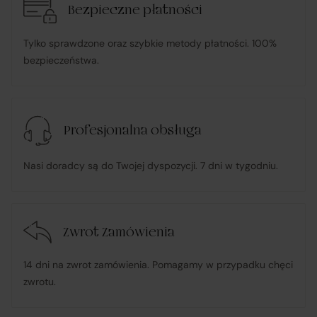
Bezpieczne płatności
informuje Klienta o wysyłce zamówionego Towaru;
Tylko sprawdzone oraz szybkie metody płatności. 100%
bezpieczeństwa.
ponosi odpowiedzialność za zgodność Towaru z
umową
, w tym realizuje reklamacje i roszczenia
konsumenckie zgodnie z ustawą o prawach
Profesjonalna obsługa
konsumenta;
Nasi doradcy są do Twojej dyspozycji. 7 dni w tygodniu.
w przypadku stwierdzenia niezgodności Towaru z
umową – organizuje wymianę na towar wolny od wad
lub zwrot środków Klientowi;
Zwrot Zamówienia
udostępnia, na życzenie Klienta, dokumentację
14 dni na zwrot zamówienia. Pomagamy w przypadku chęci
produktową i instrukcje użytkowania w języku polskim;
zwrotu.