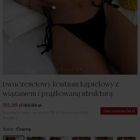
Dwuczęściowy kostium kąpielowy z
wiązaniem i prążkowaną strukturą
Pierwotna cena wynosiła: 189,99 zł.
Aktualna cena wynosi: 155,99 zł.
155,99
zł
189,99
zł
Oszczędzasz
34
zł
Najniższa cena z ostatnich 30 dni przed obniżką:
169,99 zł
Kolor
: Czarny