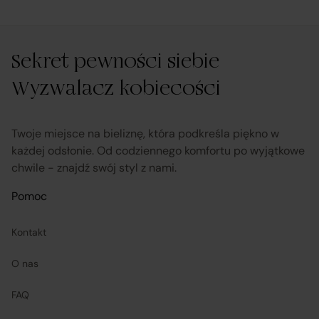
rozpatruje reklamacje dotyczące działania samej
Platformy oraz świadczonych przez siebie usług
pośrednictwa;
Sekret pewności siebie
Wyzwalacz kobiecości
obsługuje odstąpienie od umowy pośrednictwa;
przekazuje informacje na temat odstąpienia od umowy
Twoje miejsce na bieliznę, która podkreśla piękno w
sprzedaży;
każdej odsłonie. Od codziennego komfortu po wyjątkowe
chwile - znajdź swój styl z nami.
koordynuje proces odstąpienia od umowy sprzedaży
–
Pomoc
w tym przyjmuje oświadczenia Klientów, potwierdza
adres Sprzedawcy do zwrotu towaru oraz dokonuje
Kontakt
zwrotu ceny i kosztów dostawy.
O nas
Sprzedawcy (Zewnętrzni przedsiębiorcy):
FAQ