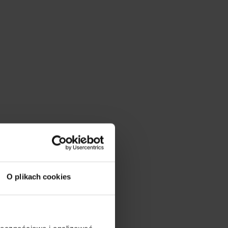
się
h
ez
l:
Zamknij
O plikach cookies
Obwód w talii