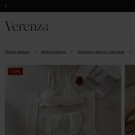
Strona Główna
/
Bielizna Nocna
/
Komplety Bielizny Damskiej
/
-27%