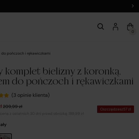
0
m do pończoch i rękawiczkami
y komplet bielizny z koronką,
em do pończoch i rękawiczkami
(
3
opinie klienta)
y
na cena wynosiła: 209,99 zł.
a cena wynosi: 152,99 zł.
zł
209,99
zł
5 na
Oszczędzasz
57
zł
wie
 cena z ostatnich 30 dni przed obniżką: 189,99 zł
iały