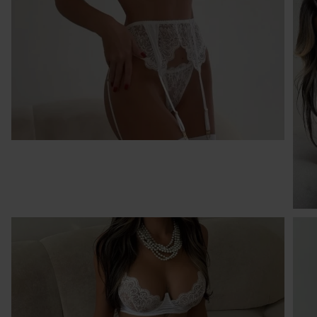
Kr
po
po
w 
ni