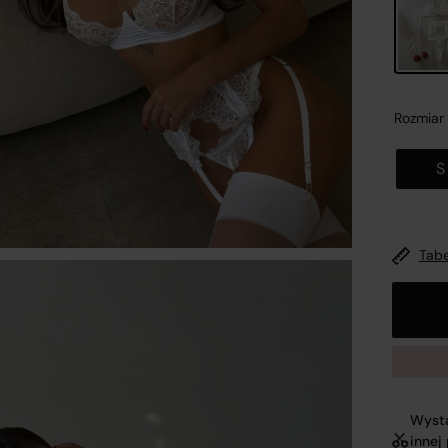
nformacje o platformie handlowej
Zamk
Rozmiar
S
wykonaniu obowiązków wynikających z
art. 12a ustawy z dni
Tabe
 maja 2014 r. o prawach konsumenta (Dz.U. 2014 poz. 827,
źn. zm.)
oraz mając na uwadze konieczność zachowania
ansparentności względem konsumentów dokonujących
ynności cywilnoprawnych w postaci zawierania umów
rzedaży na odległość, spółka
R&B COMMERCE SPÓŁKA Z
GRANICZONĄ ODPOWIEDZIALNOŚCIĄ
z siedzibą w
Opolu
, 
Wysta
MAJA 30A, 45-355 wpisana do Rejestru Przedsiębiorców
innej