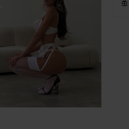
Platforma Verenza.pl prowadzona jest przez R&B Commerce
spółka z ograniczoną odpowiedzialnością jako dostawcę
platformy.
Umowy zawierane są pomiędzy konsumentami a zewnętrzny
przedsiębiorcami (Sprzedawcami), którzy prezentują swoje
oferty handlowe za pośrednictwem platformy. Operator
Platformy – R&B Commerce spółka z ograniczoną
odpowiedzialnością. – nie jest stroną umowy sprzedaży
zawieranej z Klientem (konsumentem).
Sprzedawcami są niezależni przedsiębiorcy współpracujący z
operatorem Platformy i korzystający z niej w celu oferowania
swoich produktów.
Do wszystkich umów zawieranych za pośrednictwem platfor