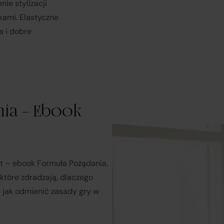
ie stylizacji
świadczonych przez siebie usług pośrednictwa;
kami. Elastyczne
a i dobre
obsługuje odstąpienie od umowy pośrednictwa;
przekazuje informacje na temat odstąpienia od umowy
sprzedaży;
ia – Ebook
koordynuje proces odstąpienia od umowy sprzedaży
– w tym
przyjmuje oświadczenia Klientów, potwierdza adres Sprzeda
do zwrotu towaru oraz dokonuje zwrotu ceny i kosztów dostaw
nt – ebook Formuła Pożądania.
rzedawcy (Zewnętrzni przedsiębiorcy):
 które zdradzają, dlaczego
 i jak odmienić zasady gry w
są odpowiedzialni za prawidłową realizację umów sprzedaży,
tym za dostarczenie towarów zgodnych z opisem i
właściwościami przedstawionymi na Platformie;