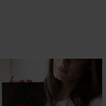
wcy
y.
 w