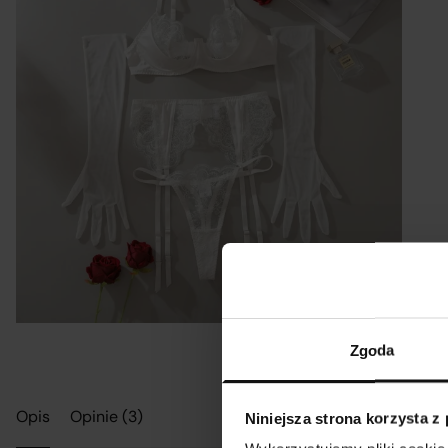
P
r
K
R&
Tabela rozm
Zgoda
Opis
Opinie (3)
Niniejsza strona korzysta z
Rozmiar