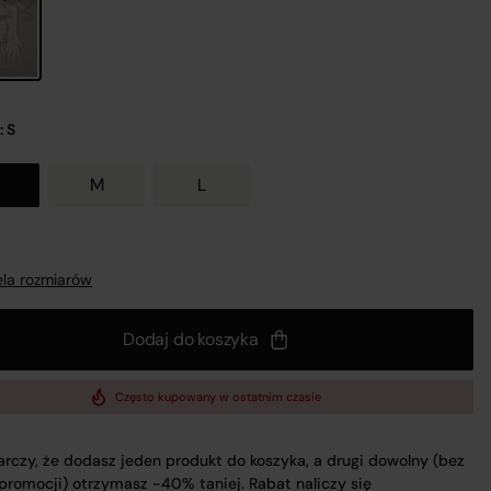
nij
: S
M
L
a
la rozmiarów
 z
Dodaj do koszyka
Często kupowany w ostatnim czasie
UL.
rczy, że dodasz jeden produkt do koszyka, a drugi dowolny (bez
 promocji) otrzymasz -40% taniej. Rabat naliczy się