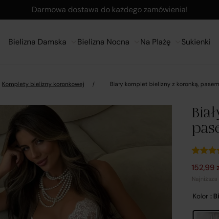
Darmowa dostawa do każdego zamówienia!
Bielizna Damska
Bielizna Nocna
Na Plażę
Sukienki
Komplety bielizny koronkowej
/
Biały komplet bielizny z koronką, pase
Biał
pas
Ocenion
3
Pierwot
Aktualn
152,99
5.00
na 
podsta
Najniższa
ocen
klientów
Kolor
: B