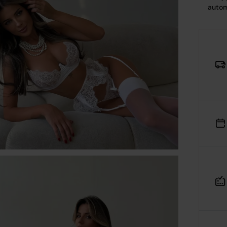
ajowego Rejestru Sądowego pod numerem KRS: 0001182670,
autom
siadająca NIP: 7543380134 oraz REGON: 542188455, jako
dmiot prowadzący internetową platformę handlową
Verenza
rozumieniu art. 2 pkt 8 ustawy o prawach konsumenta,
niejszym informuje, iż:
Platforma Verenza.pl stanowi internetową platformę handlow
której operatorem i usługodawcą w rozumieniu przepisów
ustawy o świadczeniu usług drogą elektroniczną jest spółka
R&B Commerce spółka z ograniczoną odpowiedzialnością,
działająca w charakterze pośrednika umożliwiającego
konsumentom zawieranie umów sprzedaży na odległość z
osobami trzecimi, tj. zewnętrznymi przedsiębiorcami,
niezależnymi od R&B Commerce spółka z ograniczoną
odpowiedzialnością, dalej jako „Sprzedawcy”.