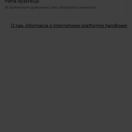
Pełna dyskrecja
W dyskretnym opakowaniu, bez zdradzania zawartości.
O nas. Informacja o internetowej platformie handlowej
mi
my